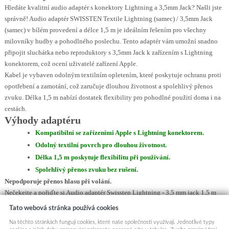
Hledáte kvalitní audio adaptér s konektory Lightning a 3,5mm Jack? Našli jste
správně! Audio adaptér SWISSTEN Textile Lightning (samec) / 3,5mm Jack
(samec) v bílém provedení a délce 1,5 m je ideálním řešením pro všechny
milovníky hudby a pohodlného poslechu. Tento adaptér vám umožní snadno
připojit sluchátka nebo reproduktory s 3,5mm Jack k zařízením s Lightning
konektorem, což ocení uživatelé zařízení Apple.
Kabel je vybaven odolným textilním opletením, které poskytuje ochranu proti
opotřebení a zamotání, což zaručuje dlouhou životnost a spolehlivý přenos
zvuku. Délka 1,5 m nabízí dostatek flexibility pro pohodlné použití doma i na
cestách.
Výhody adaptéru
Kompatibilní se zařízeními Apple s Lightning konektorem.
Odolný textilní povrch pro dlouhou životnost.
Délka 1,5 m poskytuje flexibilitu při používání.
Spolehlivý přenos zvuku bez rušení.
Nepodporuje přenos hlasu při volání.
Nečekejte a pořiďte si Audio adaptér Swissten Lightning - 3,5 mm jack 1,5 m
bílý ještě dnes! Užívejte si kvalitní zvuk a pohodlné připojení k vašim
Tato webová stránka používá cookies
oblíbeným zařízením.
Na těchto stránkách fungují cookies, které naše společnosti využívají. Jednotlivé typy
Kód produktu
128699