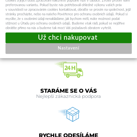
cookies a jejich dobu zpracování naleznete popsané níže v tabulce. Zvolte prosím Vámi
preferovanou variantu. Pokud byste nás potřebovali ohledně výkonu vašich práv
v souvislosti se zpracováním cookies kontaktovat, obraťte se prosím na společnost, jejíž
stránky procházíte, nebo na našeho Pověřence pro ochranu osobních údajů. Pokud si
myslíte, že s osobními údaji nenakládáme, jak bychom měli, máte možnost podat
stížnost u Úřadu pro ochranu osobních údajů. Budeme však rádi, pokud se nejdříve
obrátíte přímo na nás a budeme tak moct Váš požadavek obratem vyřešit.
DOPRAVA ZDARMA
Nastavení
Od dvou kusů v objednávce
STARÁME SE O VÁS
Nejlepší zákaznická podpora
RYCHLE ODESÍLÁME