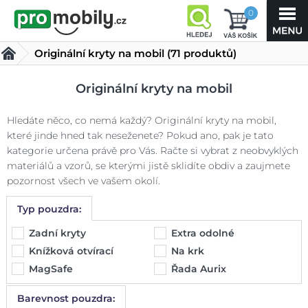
0
Originální kryty na mobil
(71 produktů)
Originální kryty na mobil
Hledáte něco, co nemá každý? Originální kryty na mobil,
které jinde hned tak neseženete? Pokud ano, pak je tato
kategorie určena právě pro Vás. Račte si vybrat z neobvyklých
materiálů a vzorů, se kterými jistě sklidíte obdiv a zaujmete
pozornost všech ve vašem okolí.
Typ pouzdra:
Zadní kryty
Extra odolné
Knížková otvírací
Na krk
MagSafe
Řada Aurix
Barevnost pouzdra: