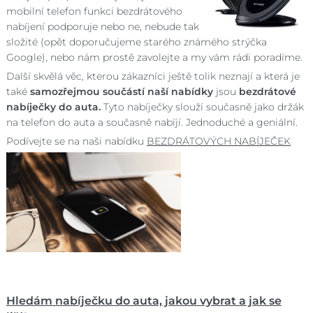
mobilní telefon funkci bezdrátového
nabíjení podporuje nebo ne, nebude tak
složité (opět doporučujeme starého známého strýčka
Google), nebo nám prostě zavolejte a my vám rádi poradíme.
Další skvělá věc, kterou zákazníci ještě tolik neznají a která je
také
samozřejmou součástí naší nabídky
jsou
bezdrátové
nabíječky do auta.
Tyto nabíječky slouží současně jako držák
na telefon do auta a současně nabíjí. Jednoduché a geniální.
Podívejte se na naši nabídku
BEZDRÁTOVÝCH NABÍJEČEK
Hledám nabíječku do auta, jakou vybrat a jak se