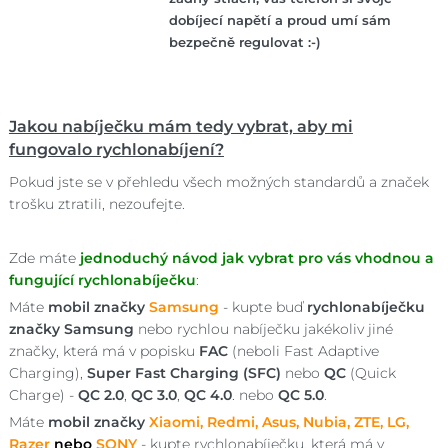
dobíjecí napětí a proud umí sám
bezpečně regulovat :-)
Jakou nabíječku mám tedy vybrat, aby mi
fungovalo rychlonabíjení?
Pokud jste se v přehledu všech možných standardů a značek
trošku ztratili, nezoufejte.
Zde máte
jednoduchý návod jak vybrat pro vás vhodnou a
fungující rychlonabíječku
:
Máte
mobil značky
Samsung
- kupte buď
rychlonabíječku
značky Samsung
nebo rychlou nabíječku jakékoliv jiné
značky, která má v popisku
FAC
(neboli Fast Adaptive
Charging),
Super Fast Charging (SFC)
nebo
QC
(Quick
Charge) -
QC 2.0
,
QC 3.0
,
QC 4.0
. nebo
QC 5.0
.
Máte
mobil značky
Xiaomi, Redmi, Asus, Nubia, ZTE, LG,
Razer
nebo
SONY
- kupte rychlonabíječku, která má v