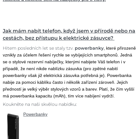
Jak mám nabít telefon, když jsem v přírodě nebo na
cestách, bez přístupu k elektrické zásuvce?
Hitem posledních let se staly tzv.
powerbanky
, které přirozeně
vznikly za účelem řešení rychle se vybíjejících smartphonů. Jedná
se o stylové rezervní nabíječky, kterými nabijete Váš telefon i v
případě, že není nikde nablízku zásuvka (pro zpětné nabití
powerbanky však již elektrická zásuvka potřebná je). Powerbanka
nabije za pomoci káblíku často i několik zařízení zároveň. Jejich
předností je velký výběr stylových vzorů a barev. Platí, že čím vyšší
má powerbanka kapacitu (mAh), tím více nabíjení vydrží.
Koukněte na naši skvělou nabídku:
Powerbanky