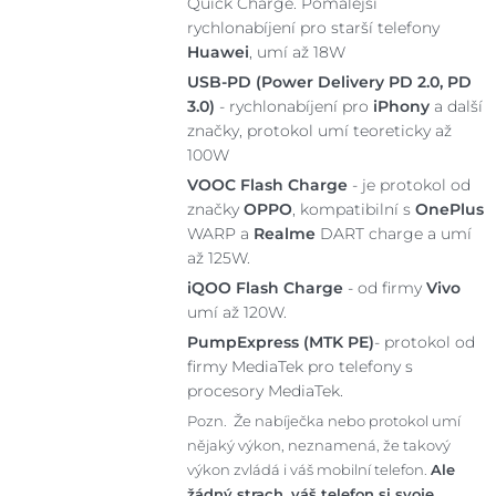
Quick Charge. Pomalejší
rychlonabíjení pro starší telefony
Huawei
, umí až 18W
USB-PD (Power Delivery PD 2.0, PD
3.0)
- rychlonabíjení pro
iPhony
a další
značky, protokol umí teoreticky až
100W
VOOC Flash Charge
- je protokol od
značky
OPPO
, kompatibilní s
OnePlus
WARP a
Realme
DART charge a umí
až 125W.
iQOO Flash Charge
- od firmy
Vivo
umí až 120W.
PumpExpress (MTK PE)
- protokol od
firmy MediaTek pro telefony s
procesory MediaTek.
Pozn. Že nabíječka nebo protokol umí
nějaký výkon, neznamená, že takový
výkon zvládá i váš mobilní telefon.
Ale
žádný strach, váš telefon si svoje