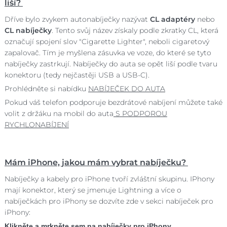
liší?
Dříve bylo zvykem autonabíječky nazývat
CL adaptéry
nebo
CL nabíječky
. Tento svůj název získaly podle zkratky CL, která
označují spojení slov "Cigarette Lighter", neboli cigaretový
zapalovač. Tím je myšlena zásuvka ve voze, do které se tyto
nabíječky zastrkují. Nabíječky do auta se opět liší podle tvaru
konektoru (tedy nejčastěji USB a USB-C).
Prohlédněte si nabídku
NABÍJEČEK DO AUTA
Pokud váš telefon podporuje bezdrátové nabíjení můžete také
volit z držáku na mobil do auta
S PODPOROU
RYCHLONABÍJENÍ
Mám iPhone, jakou mám vybrat nabíječku?
Nabíječky a kabely pro iPhone tvoří zvláštní skupinu. IPhony
mají konektor, který se jmenuje Lightning a více o
nabíječkách pro iPhony se dozvíte zde v sekci nabíječek pro
iPhony:
Klikněte a mrkněte sem na nabíječky pro iPhony.