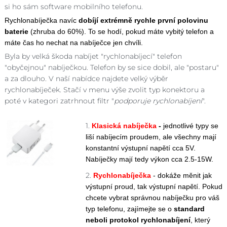
si ho sám software mobilního telefonu.
Rychlonabíječka navíc
dobíjí extrémně rychle první polovinu
baterie
(zhruba do 60%). To se hodí, pokud máte vybitý telefon a
máte čas ho nechat na nabíječce jen chvíli.
Byla by velká škoda nabíjet "rychlonabíjecí" telefon
"obyčejnou" nabíječkou. Telefon by se sice dobil, ale "postaru"
a za dlouho. V naší nabídce najdete velký výběr
rychlonabíječek. Stačí v menu výše zvolit typ konektoru a
poté v kategori zatrhnout filtr "
podporuje rychlonabíjení
".
1.
Klasická nabíječka
-
jednotlivé typy se
liší nabíjecím proudem, ale všechny mají
konstantní výstupní napětí cca 5V.
Nabíječky mají tedy výkon cca 2.5-15W.
2.
Rychlonabíječka
- dokáže měnit jak
výstupní proud, tak výstupní napětí. Pokud
chcete vybrat správnou nabíječku pro váš
typ telefonu, zajímejte se o
standard
neboli protokol rychlonabíjení
, který