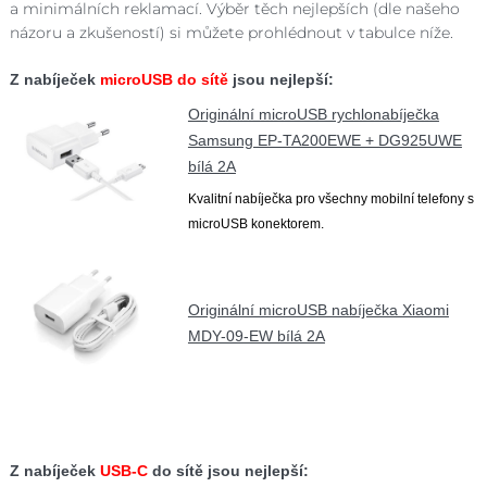
a minimálních reklamací. Výběr těch nejlepších (dle našeho
názoru a zkušeností) si můžete prohlédnout v tabulce níže.
Z nabíječek
microUSB do sítě
jsou nejlepší:
Originální microUSB rychlonabíječka
Samsung EP-TA200EWE + DG925UWE
bílá 2A
Kvalitní nabíječka pro všechny mobilní telefony s
microUSB konektorem.
Originální microUSB nabíječka Xiaomi
MDY-09-EW bílá 2A
Z nabíječek
USB-C
do sítě jsou nejlepší: