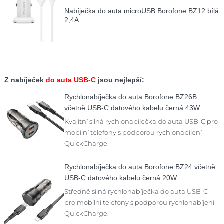
Nabíječka do auta microUSB Borofone BZ12 bílá
2,4A
Z nabíječek
do auta USB-C
jsou nejlepší:
Rychlonabíječka do auta Borofone BZ26B
včetně USB-C datového kabelu černá 43W
Kvalitní silná rychlonabíječka do auta USB-C pro
mobilní telefony s podporou rychlonabíjení
QuickCharge.
Rychlonabíječka do auta Borofone BZ24 včetně
USB-C datového kabelu černá 20W
Středně silná rychlonabíječka do auta USB-C
pro mobilní telefony s podporou rychlonabíjení
QuickCharge.