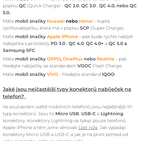
popisu
QC
(Quick Charge) -
QC 2.0
,
QC 3.0
,
QC 4.0,
nebo
QC
5.0.
Máte
mobil značky
Huawei
nebo
Honor
- kupte
rychlonabíječku, která má v popisu
SCP
(Super Charge).
Máte
mobil značky
Apple iPhone
- pak bude rychle nabíjet
nabíječka s protokoly
PD 3.0
,
QC 4.0
,
QC 4.0+
a
QC 5.0 a
Samsung SFC
.
Máte
mobil značky
OPPO
,
OnePlus
nebo
Realme
- pak
hledejte nabíječky se standardem
VOOC
Flash Charge.
Máte
mobil značky
VIVO
- hledejte standard
iQOO
.
Jaké jsou nejčastější typy konektorů nabíječek na
telefon?
Ve současném světě mobilních telefonů jsou nejběžnější tři
typy konektorů. Jsou to
Micro USB
,
USB-C
a
Lightning
konektory. Konektory Lightning se týkají pouze telefonů
Apple iPhone a těm jsme věnovali
část níže
. Jak vypadají
konektory Micro USB a USB-C a jak je na první pohled od