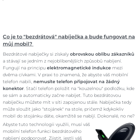
Co je to "bezdrátová" nabíječka a bude fungovat na
můj mobil?
Bezdrátové nabíječky si získaly
obrovskou oblibu zákazníků
a stávají se jedním z nejoblíbenějších způsobů nabíjení.
Fungují na principu
elektromagnetické indukce
mezi
dvěma cívkami. V praxi to znamená, že abyste váš mobilní
telefon nabili,
nemusíte telefon připojovat na žádný
konektor
. Stačí telefon položit na "kouzelnou" podložku, kde
se sám a automaticky začne nabíjet. Tuto bezdrátovou
nabíječku můžete mít v síti zapojenou stále. Nabíječka tedy
může sloužit jako "stojánek" na stole, pričemž kdykokliv
mobil do stojánku dáte, okamžitě se nabíjí. Dokonalé, no ne?
Abyste tuto technologii využili, musí váš
mobilní telefon funkci bezdrátového
nabíjení podporovat. Zjistit, jestli váš