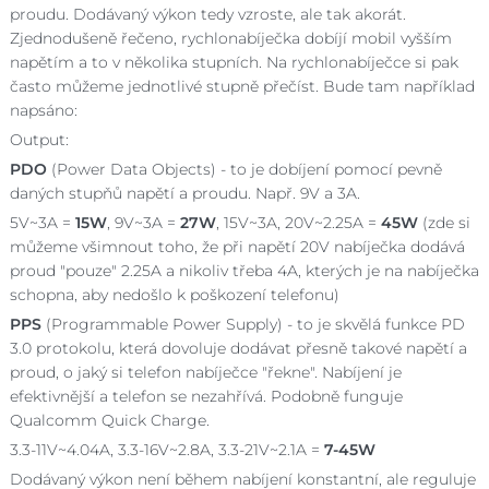
proudu. Dodávaný výkon tedy vzroste, ale tak akorát.
Zjednodušeně řečeno, rychlonabíječka dobíjí mobil vyšším
napětím a to v několika stupních. Na rychlonabíječce si pak
často můžeme jednotlivé stupně přečíst. Bude tam například
napsáno:
Output:
PDO
(Power Data Objects) - to je dobíjení pomocí pevně
daných stupňů napětí a proudu. Např. 9V a 3A.
5V~3A =
15W
, 9V~3A =
27W
, 15V~3A, 20V~2.25A =
45W
(zde si
můžeme všimnout toho, že při napětí 20V nabíječka dodává
proud "pouze" 2.25A a nikoliv třeba 4A, kterých je na nabíječka
schopna, aby nedošlo k poškození telefonu)
PPS
(Programmable Power Supply) - to je skvělá funkce PD
3.0 protokolu, která dovoluje dodávat přesně takové napětí a
proud, o jaký si telefon nabíječce "řekne". Nabíjení je
efektivnější a telefon se nezahřívá. Podobně funguje
Qualcomm Quick Charge.
3.3-11V~4.04A, 3.3-16V~2.8A, 3.3-21V~2.1A =
7-45W
Dodávaný výkon není během nabíjení konstantní, ale reguluje