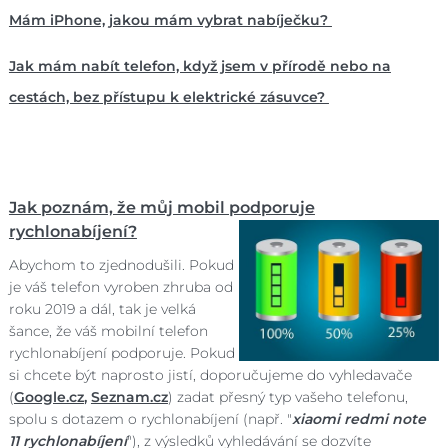
Mám iPhone, jakou mám vybrat nabíječku?
Jak mám nabít telefon, když jsem v přírodě nebo na
cestách, bez přístupu k elektrické zásuvce?
Jak poznám, že můj mobil podporuje
rychlonabíjení?
Abychom to zjednodušili. Pokud
je váš telefon vyroben zhruba od
roku 2019 a dál, tak je velká
šance, že váš mobilní telefon
rychlonabíjení podporuje. Pokud
si chcete být naprosto jistí, doporučujeme do vyhledavače
(
Google.cz
,
Seznam.cz
) zadat přesný typ vašeho telefonu,
spolu s dotazem o rychlonabíjení (např. "
xiaomi redmi note
11 rychlonabíjení
"), z výsledků vyhledávání se dozvíte