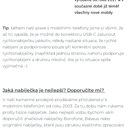
současné době již téměř
všechny nové mobily.
Tip
: během naší praxe s mobilními telefony jsme si všimli, že
ač to vypadá, že je možné do konektoru USB-C zasunout
rychlonabíječku jakkoliv, někdy nastane situace, že rychlé
nabíjení je podporováno pouze při konkrétní poloze
rychlonabíječky (například jednou stranou nahoru podporuje
rychlonabíjení a druhou nikoliv). Ale je to situace spíše
vyjímečná :-)
Jaká nabíječka je nejlepší? Doporučíte mi?
V naší kamenné prodejně prodáváme příslušenství k
mobilním telefonům od roku 2003. Za tu dobu nám rukama
prošly tisíce nabíječek. Jako nejlepší volbu bychom vám
doporučili značkové nabíječky Borofone, Baseus nebo
originální nabíječky, které jsou zárukou kvalitního zpracování