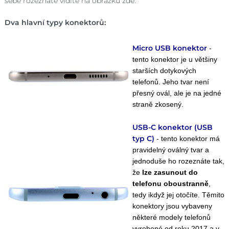
sebe rozeznáte vidíte na obrázku zde:
Dva hlavní typy konektorů:
Micro USB konektor
-
tento konektor je u většiny
starších dotykových
telefonů. Jeho tvar není
přesný ovál, ale je na jedné
straně zkosený.
USB-C konektor (USB
typ C)
- tento konektor má
pravidelný oválný tvar a
jednoduše ho rozeznáte tak,
že
lze zasunout do
telefonu oboustranně
,
tedy ikdyž jej otočíte. Těmito
konektory jsou vybaveny
některé modely telefonů
vyrobené od roku 2017 a v