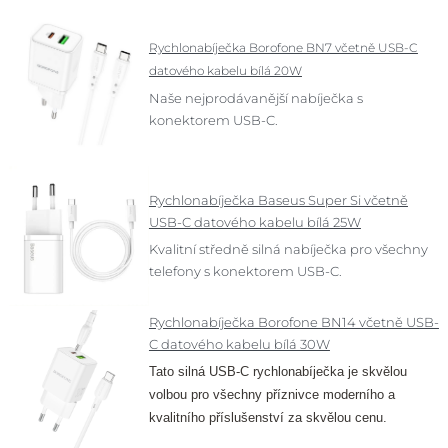
Rychlonabíječka Borofone BN7 včetně USB-C
datového kabelu bílá 20W
Naše nejprodávanější nabíječka s
konektorem USB-C.
Rychlonabíječka Baseus Super Si včetně
USB-C datového kabelu bílá 25W
Kvalitní středně silná nabíječka pro všechny
telefony s konektorem USB-C.
Rychlonabíječka Borofone BN14 včetně USB-
C datového kabelu bílá 30W
Tato silná USB-C rychlonabíječka
je skvělou
volbou pro všechny příznivce moderního a
kvalitního
příslušenství za skvělou cenu.