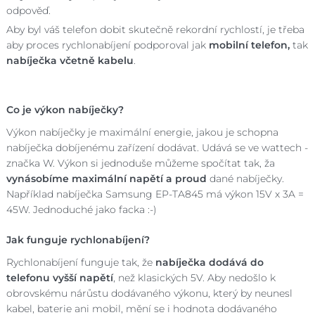
odpověď.
Aby byl váš telefon dobit skutečně rekordní rychlostí, je třeba
aby proces rychlonabíjení podporoval jak
mobilní telefon,
tak
nabíječka včetně kabelu
.
Co je výkon nabíječky?
Výkon nabíječky je maximální energie, jakou je schopna
nabíječka dobíjenému zařízení dodávat. Udává se ve wattech -
značka W. Výkon si jednoduše můžeme spočítat tak, ža
vynásobíme maximální napětí a proud
dané nabíječky.
Například nabíječka Samsung EP-TA845 má výkon 15V x 3A =
45W. Jednoduché jako facka :-)
Jak funguje rychlonabíjení?
Rychlonabíjení funguje tak, že
nabíječka dodává do
telefonu vyšší napětí
, než klasických 5V. Aby nedošlo k
obrovskému nárůstu dodávaného výkonu, který by neunesl
kabel, baterie ani mobil, mění se i hodnota dodávaného