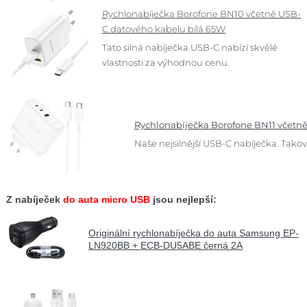
Rychlonabíječka Borofone BN10 včetně USB-
C datového kabelu bílá 65W
Tato silná nabíječka USB-C nabízí skvělé
vlastnosti za výhodnou cenu.
Rychlonabíječka Borofone BN11 včetn
Naše nejsilnější USB-C nabíječka. Tak
Z nabíječek
do auta micro USB
jsou nejlepší:
Originální rychlonabíječka do auta Samsung EP-
LN920BB + ECB-DU5ABE černá 2A