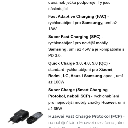
daná nabíječka podporuje. Ty jsou
následující:
Fast Adaptive Charging (FAC)
-
rychlonabíjení pro
Samsungy,
umí až
18W
Super Fast Charging (SFC)
-
rychlonabíjení pro novější mobily
Samsung
, umí až 45W a je kompatibilní s
PD 3.0.
Quick Charge 3.0, 4.0, 5.0 (QC)
-
standard rychlonabíjení pro
Xiaomi
,
Redmi
,
LG, Asus i Samsung
apod., umí
až 100W
Super Charge (Smart Charging
Protokol, neboli SCP)
- rychlonabíjení
pro nejnovější mobily značky
Huawei
, umí
až 65W
Huawei Fast Charge Protokol (FCP)
-
na nabíječkách Huawei označeno jako