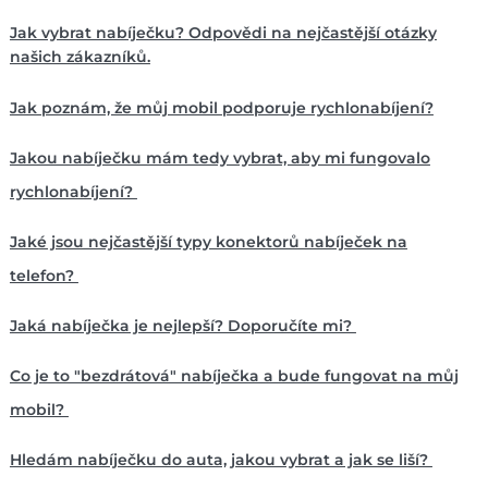
Jak vybrat nabíječku? Odpovědi na nejčastější otázky
našich zákazníků.
Jak poznám, že můj mobil podporuje rychlonabíjení?
Jakou nabíječku mám tedy vybrat, aby mi fungovalo
rychlonabíjení?
Jaké jsou nejčastější typy konektorů nabíječek na
telefon?
Jaká nabíječka je nejlepší? Doporučíte mi?
Co je to "bezdrátová" nabíječka a bude fungovat na můj
mobil?
Hledám nabíječku do auta, jakou vybrat a jak se liší?