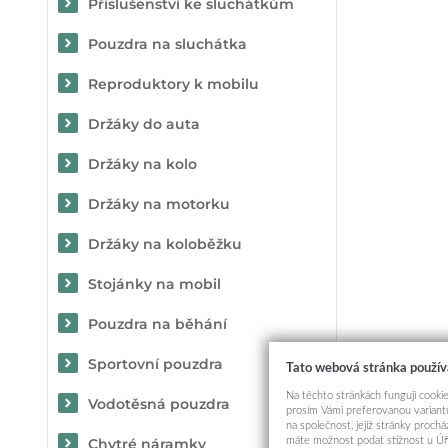
Příslušenství ke sluchátkům
Pouzdra na sluchátka
Reproduktory k mobilu
Držáky do auta
Držáky na kolo
Držáky na motorku
Držáky na koloběžku
Stojánky na mobil
Pouzdra na běhání
Sportovní pouzdra
Tato webová stránka použív
Na těchto stránkách fungují cookie
Vodotěsná pouzdra
prosím Vámi preferovanou variantu
na společnost, jejíž stránky proch
máte možnost podat stížnost u Úř
Chytré náramky