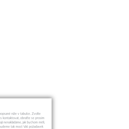
 popsané níže v tabulce. Zvolte
s kontaktovat, obraťte se prosím
aji nenakládáme, jak bychom měli,
a budeme tak moct Váš požadavek