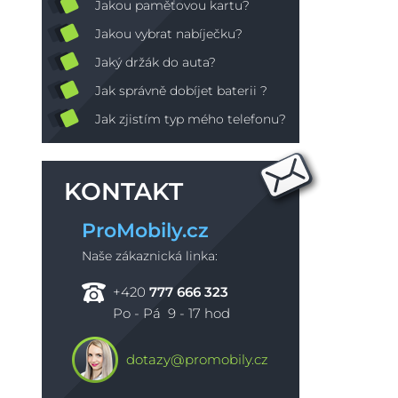
Jakou paměťovou kartu?
Jakou vybrat nabíječku?
Jaký držák do auta?
Jak správně dobíjet baterii ?
Jak zjistím typ mého telefonu?
KONTAKT
ProMobily.cz
Naše zákaznická linka:
+420
777 666 323
Po - Pá 9 - 17 hod
dotazy@promobily.cz