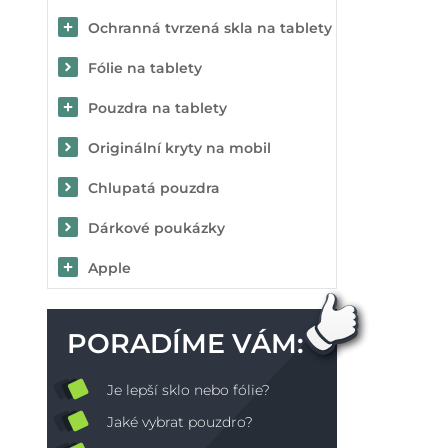
Ochranná tvrzená skla na tablety
Fólie na tablety
Pouzdra na tablety
Originální kryty na mobil
Chlupatá pouzdra
Dárkové poukázky
Apple
PORADÍME VÁM:
Je lepší sklo nebo fólie?
Jaké vybrat pouzdro?