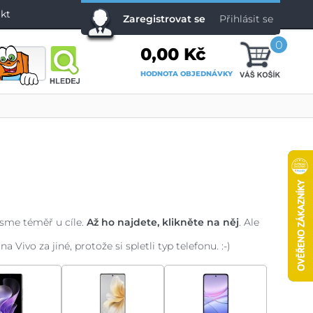
kt
Zaregistrovat se
Přihlásit se
0
0,00 Kč
HODNOTA OBJEDNÁVKY
jsme téměř u cíle.
Až ho najdete, klikněte na něj
. Ale
ivo za jiné, protože si spletli typ telefonu. :-)