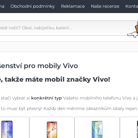
ma
Obchodní podmínky
Reklamace
Naše recenze
Konta
šenství pro mobily Vivo
, takže máte mobil značky Vivo!
 stačí vybrat si
konkrétní typ
Vašeho mobilního telefonu Vivo a 
 to musí být přesný! Každý den měníme zákazníkům obaly nejen na V