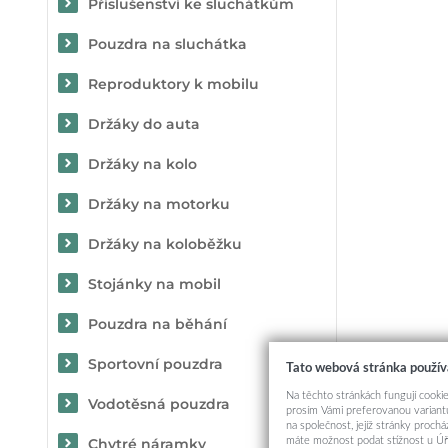
Příslušenství ke sluchátkům
Pouzdra na sluchátka
Reproduktory k mobilu
Držáky do auta
Držáky na kolo
Držáky na motorku
Držáky na koloběžku
Stojánky na mobil
Pouzdra na běhání
Sportovní pouzdra
Tato webová stránka použív
Na těchto stránkách fungují cookie
Vodotěsná pouzdra
prosím Vámi preferovanou variantu
na společnost, jejíž stránky proch
máte možnost podat stížnost u Úř
Chytré náramky