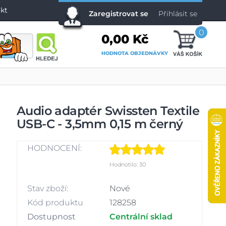
kt
Zaregistrovat se
Přihlásit se
0
0,00 Kč
HODNOTA OBJEDNÁVKY
Audio adaptér Swissten Textile
USB-C - 3,5mm 0,15 m černý
HODNOCENÍ:
Hodnotilo: 30
Stav zboží:
Nové
Kód produktu
128258
Dostupnost
Centrální sklad