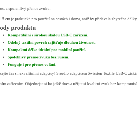
ost a spolehlivý přenos zvuku.
15 cm je praktická pro použití na cestách i doma, aniž by přidávala zbytečné délky
ody produktu
Kompatibilní s širokou škálou USB-C zařízení.
Odolný textilní povrch zajišťuje dlouhou životnost.
Kompaktní délka ideální pro mobilní použití.
Spolehlivý přenos zvuku bez rušení.
Funguje i pro přenos volání.
cejte čas s nekvalitními adaptéry! S audio adaptérem Swissten Textile USB-C získát
ím zařízením. Objednejte si ho ještě dnes a užijte si kvalitní zvuk bez kompromis