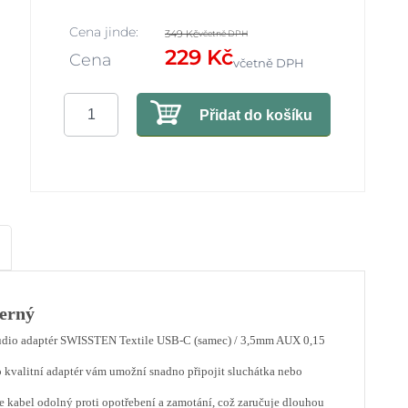
Cena jinde:
349 Kč
včetně DPH
229 Kč
Cena
včetně DPH
Přidat do košíku
černý
 Audio adaptér SWISSTEN Textile USB-C (samec) / 3,5mm AUX 0,15
o kvalitní adaptér vám umožní snadno připojit sluchátka nebo
e kabel odolný proti opotřebení a zamotání, což zaručuje dlouhou