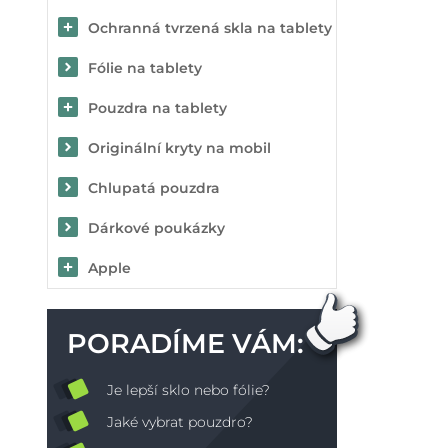
Ochranná tvrzená skla na tablety
Fólie na tablety
Pouzdra na tablety
Originální kryty na mobil
Chlupatá pouzdra
Dárkové poukázky
Apple
PORADÍME VÁM:
Je lepší sklo nebo fólie?
Jaké vybrat pouzdro?