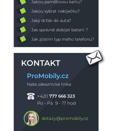
Jakou paměťovou kartu?
Jakou vybrat nabíječku?
Jaký držák do auta?
Jak správně dobíjet baterii ?
Jak zjistím typ mého telefonu?
KONTAKT
ProMobily.cz
Naše zákaznická linka:
+420
777 666 323
Po - Pá 9 - 17 hod
dotazy@promobily.cz