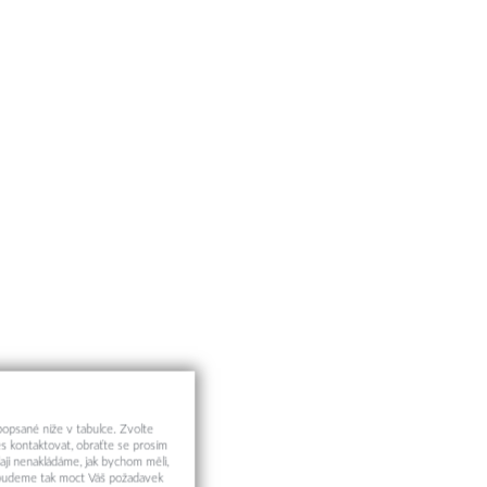
 popsané níže v tabulce. Zvolte
s kontaktovat, obraťte se prosím
aji nenakládáme, jak bychom měli,
a budeme tak moct Váš požadavek