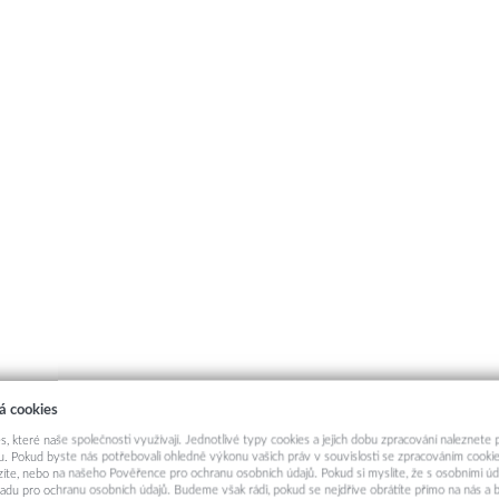
á cookies
s, které naše společnosti využívají. Jednotlivé typy cookies a jejich dobu zpracování naleznete
. Pokud byste nás potřebovali ohledně výkonu vašich práv v souvislosti se zpracováním cookie
ázíte, nebo na našeho Pověřence pro ochranu osobních údajů. Pokud si myslíte, že s osobními úd
adu pro ochranu osobních údajů. Budeme však rádi, pokud se nejdříve obrátíte přímo na nás 