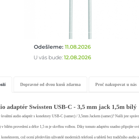
Odešleme:
11.08.2026
U vás bude:
12.08.2026
oží
Dopravné od dvou kusů zdarma
Proč nakupovat u nás
io adaptér Swissten USB-C - 3,5 mm jack 1,5m bílý
e kvalitní audio adaptér s konektory USB-C (samec) / 3,5mm Jackem (samec)? Našli jste s
 v bílém provedení a délce 1,5 m je skvělou volbou. Díky tomuto adaptéru snadno připojíte 
onektorem, což ocení především uživatelé moderních telefonů a tabletů bez tradičního audio j