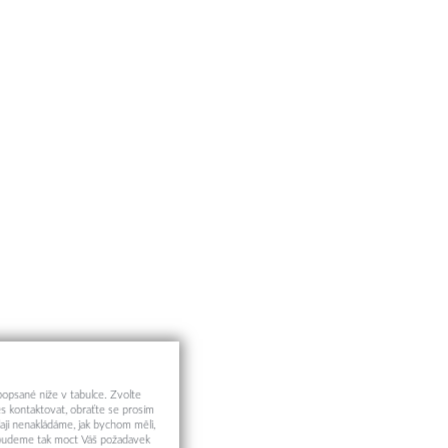
 popsané níže v tabulce. Zvolte
s kontaktovat, obraťte se prosím
aji nenakládáme, jak bychom měli,
a budeme tak moct Váš požadavek