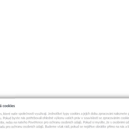
á cookies
s, které naše společnosti využívají. Jednotlivé typy cookies a jejich dobu zpracování naleznete
. Pokud byste nás potřebovali ohledně výkonu vašich práv v souvislosti se zpracováním cookie
ázíte, nebo na našeho Pověřence pro ochranu osobních údajů. Pokud si myslíte, že s osobními úd
adu pro ochranu osobních údajů. Budeme však rádi, pokud se nejdříve obrátíte přímo na nás 