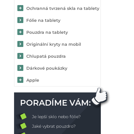
Ochranná tvrzená skla na tablety
Fólie na tablety
Pouzdra na tablety
Originální kryty na mobil
Chlupatá pouzdra
Dárkové poukázky
Apple
PORADÍME VÁM:
Je lepší sklo nebo fólie?
Jaké vybrat pouzdro?