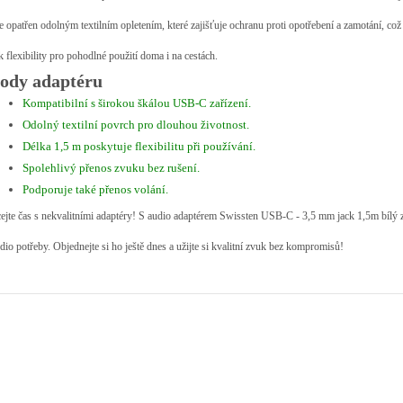
e opatřen odolným textilním opletením, které zajišťuje ochranu proti opotřebení a zamotání, co
k flexibility pro pohodlné použití doma i na cestách.
ody adaptéru
Kompatibilní s širokou škálou USB-C zařízení.
Odolný textilní povrch pro dlouhou životnost.
Délka 1,5 m poskytuje flexibilitu při používání.
Spolehlivý přenos zvuku bez rušení.
Podporuje také přenos volání.
ejte čas s nekvalitními adaptéry! S audio adaptérem Swissten USB-C - 3,5 mm jack 1,5m bílý 
dio potřeby. Objednejte si ho ještě dnes a užijte si kvalitní zvuk bez kompromisů!