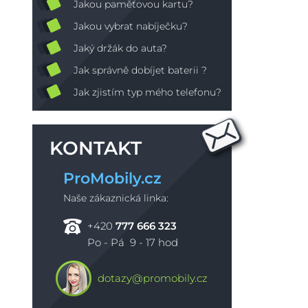
Jakou paměťovou kartu?
Jakou vybrat nabíječku?
Jaký držák do auta?
Jak správně dobíjet baterii ?
Jak zjistím typ mého telefonu?
KONTAKT
ProMobily.cz
Naše zákaznická linka:
+420
777 666 323
Po - Pá 9 - 17 hod
dotazy@promobily.cz