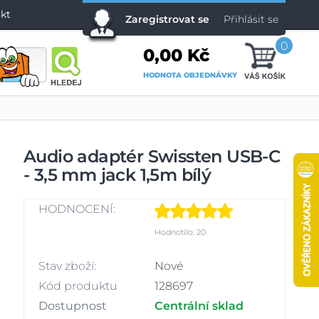
kt
Zaregistrovat se
Přihlásit se
0
0,00 Kč
HODNOTA OBJEDNÁVKY
Audio adaptér Swissten USB-C
- 3,5 mm jack 1,5m bílý
HODNOCENÍ:
Hodnotilo: 20
Stav zboží:
Nové
Kód produktu
128697
Dostupnost
Centrální sklad