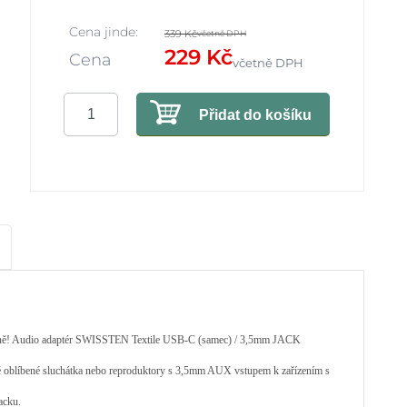
Cena jinde:
339 Kč
včetně DPH
229 Kč
Cena
včetně DPH
Přidat do košíku
právně! Audio adaptér SWISSTEN Textile USB-C (samec) / 3,5mm JACK
své oblíbené sluchátka nebo reproduktory s 3,5mm AUX vstupem k zařízením s
acku.