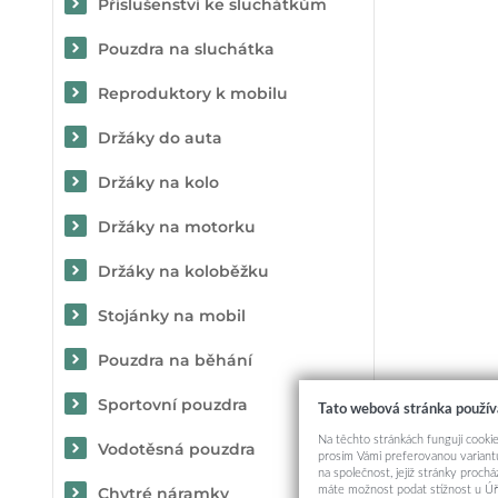
Příslušenství ke sluchátkům
Pouzdra na sluchátka
Reproduktory k mobilu
Držáky do auta
Držáky na kolo
Držáky na motorku
Držáky na koloběžku
Stojánky na mobil
Pouzdra na běhání
Sportovní pouzdra
Tato webová stránka použív
Na těchto stránkách fungují cookie
Vodotěsná pouzdra
prosím Vámi preferovanou variantu
na společnost, jejíž stránky proch
máte možnost podat stížnost u Úř
Chytré náramky