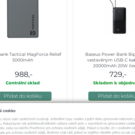
ank Tactical MagForce Relief
Baseus Power Bank Bip
5000mAh
vestavěným USB-C ka
20000mAh 20W če
988,-
729,-
Centrální sklad
Skladem k objedn
Přidat do košíku
Přidat do košík
á cookies
s, které naše společnosti využívají. Jednotlivé typy cookies a jejich dobu zpracování naleznete
 by vás zajímat:
. Pokud byste nás potřebovali ohledně výkonu vašich práv v souvislosti se zpracováním cookie
ázíte, nebo na našeho Pověřence pro ochranu osobních údajů. Pokud si myslíte, že s osobními úd
adu pro ochranu osobních údajů. Budeme však rádi, pokud se nejdříve obrátíte přímo na nás 