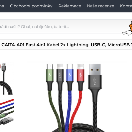
ma
Obchodní podmínky
Reklamace
Naše recenze
Konta
 CA1T4-A01 Fast 4in1 Kabel 2x Lightning, USB-C, MicroUSB 