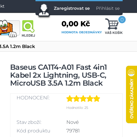
kt
Zaregistrovat se
Přihlásit se
0
0,00 Kč
HODNOTA OBJEDNÁVKY
3.5A 1.2m Black
Baseus CA1T4-A01 Fast 4in1
Kabel 2x Lightning, USB-C,
MicroUSB 3.5A 1.2m Black
HODNOCENÍ:
Hodnotilo: 25
Stav zboží:
Nové
Kód produktu
79781