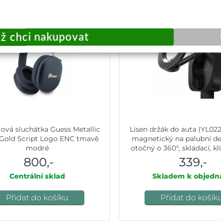
ová sluchátka Guess Metallic
Lisen držák do auta (YL022
 Gold Script Logo ENC tmavě
magnetický na palubní des
modré
otočný o 360°, skládací, kli
bezpečné uchycení - 
800,-
339,-
Centrální sklad
Skladem k objedn
Přidat do košíku
Přidat do košík