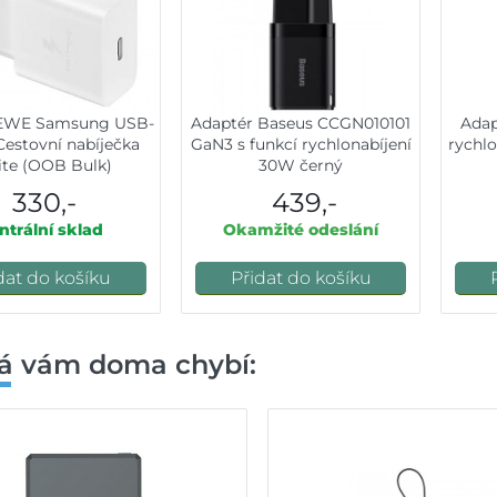
0EWE Samsung USB-
Adaptér Baseus CCGN010101
Adap
estovní nabíječka
GaN3 s funkcí rychlonabíjení
rychlo
te (OOB Bulk)
30W černý
330,-
439,-
ntrální sklad
Okamžité odeslání
dat do košíku
Přidat do košíku
á vám doma chybí: