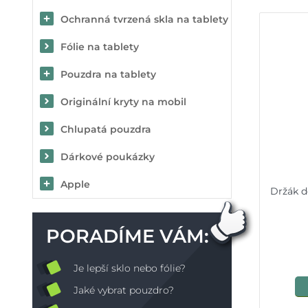
Ochranná tvrzená skla na tablety
Fólie na tablety
Pouzdra na tablety
Originální kryty na mobil
Chlupatá pouzdra
Dárkové poukázky
Apple
Držák d
PORADÍME VÁM:
Je lepší sklo nebo fólie?
Jaké vybrat pouzdro?