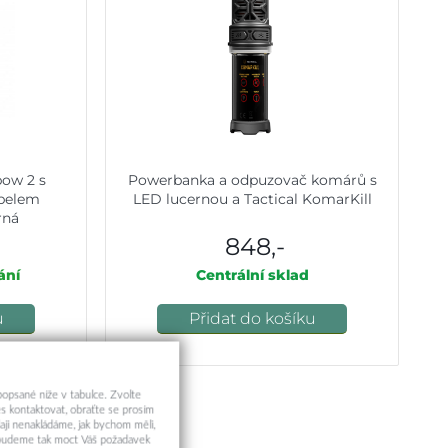
ow 2 s
Powerbanka a odpuzovač komárů s
belem
LED lucernou a Tactical KomarKill
rná
848,-
ání
Centrální sklad
u
Přidat do košíku
 popsané níže v tabulce. Zvolte
s kontaktovat, obraťte se prosím
aji nenakládáme, jak bychom měli,
a budeme tak moct Váš požadavek