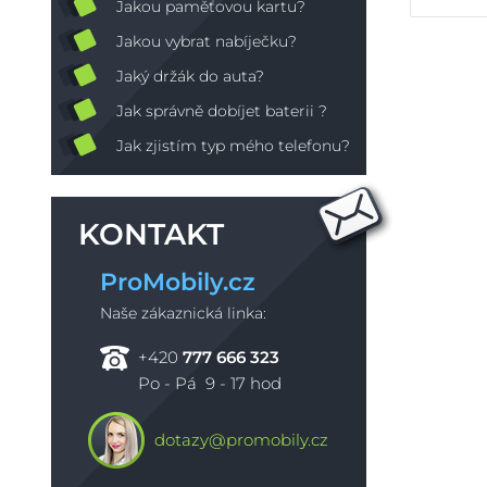
Jakou paměťovou kartu?
Jakou vybrat nabíječku?
Jaký držák do auta?
Jak správně dobíjet baterii ?
Jak zjistím typ mého telefonu?
KONTAKT
ProMobily.cz
Naše zákaznická linka:
+420
777 666 323
Po - Pá 9 - 17 hod
dotazy@promobily.cz