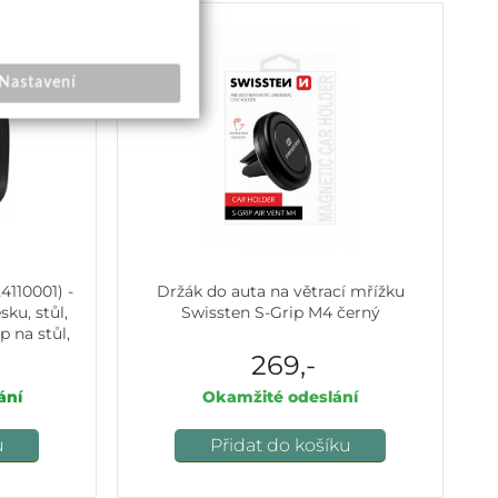
Nastavení
4110001) -
Držák do auta na větrací mřížku
ku, stůl,
Swissten S-Grip M4 černý
p na stůl,
černý
269,-
ání
Okamžité odeslání
u
Přidat do košíku