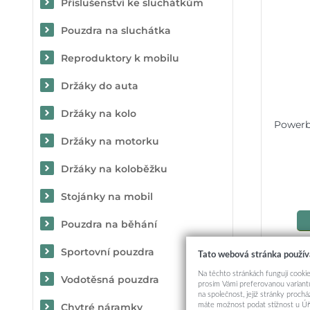
Příslušenství ke sluchátkům
Pouzdra na sluchátka
Reproduktory k mobilu
Držáky do auta
Držáky na kolo
Powerb
Držáky na motorku
Držáky na koloběžku
Stojánky na mobil
Pouzdra na běhání
Sportovní pouzdra
Tato webová stránka použív
Na těchto stránkách fungují cookie
Vodotěsná pouzdra
Mohlo
prosím Vámi preferovanou variantu
na společnost, jejíž stránky proch
máte možnost podat stížnost u Úř
Chytré náramky