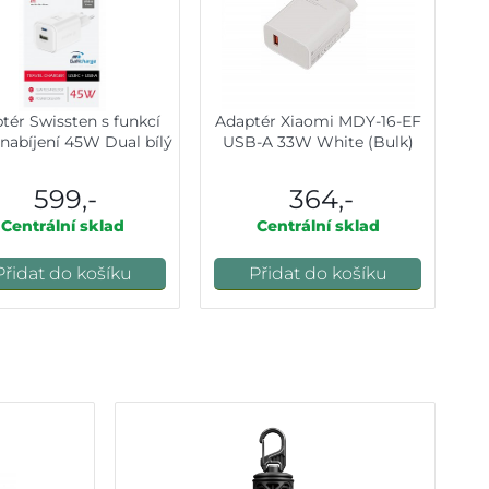
tér Swissten s funkcí
Adaptér Xiaomi MDY-16-EF
nabíjení 45W Dual bílý
USB-A 33W White (Bulk)
599,-
364,-
Centrální sklad
Centrální sklad
Přidat do košíku
Přidat do košíku