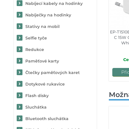
Nabíjecí kabely na hodinky
Nabíječky na hodinky
Stativy na mobil
EP-T151
C 15W C
Selfie tyče
Whi
Redukce
Ce
Paměťové karty
Při
Čtečky paměťových karet
Dotykové rukavice
Možn
Flash disky
Sluchátka
Bluetooth sluchátka