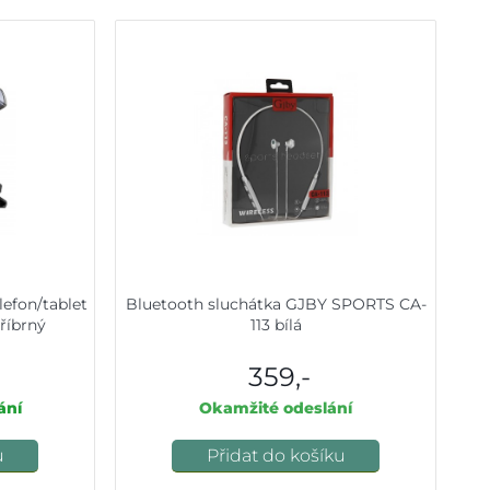
lefon/tablet
Bluetooth sluchátka GJBY SPORTS CA-
říbrný
113 bílá
359,-
ání
Okamžité odeslání
u
Přidat do košíku