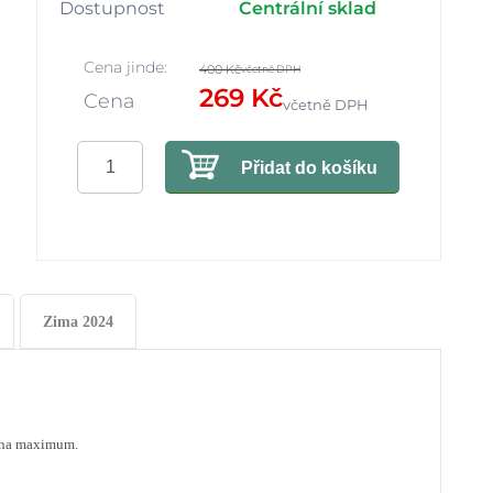
Dostupnost
Centrální sklad
Cena jinde:
400 Kč
včetně DPH
269 Kč
Cena
včetně DPH
Přidat do košíku
Zima 2024
í na maximum.