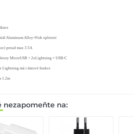
ikace
riál Aluminum Alloy+Fish opletení
jecí proud max 3.5A
ektory MicroUSB + 2xLightning + USB-C
e Lightning má i datové funkce
a 1.2m
ě nezapomeňte na: