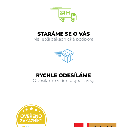
STARÁME SE O VÁS
Nejlepší zákaznická podpora
RYCHLE ODESÍLÁME
Odesíláme v den objednávky