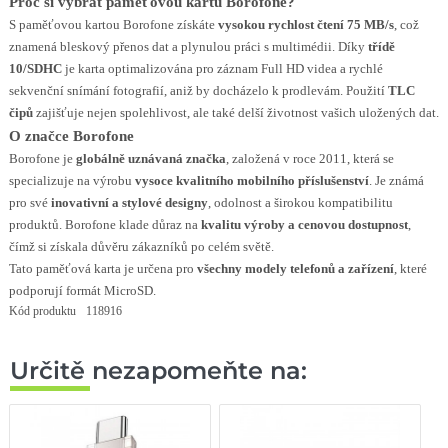
Proč si vybrat paměťovou kartu Borofone?
S paměťovou kartou Borofone získáte
vysokou rychlost čtení 75 MB/s
, což
znamená bleskový přenos dat a plynulou práci s multimédii. Díky
třídě
10/SDHC
je karta optimalizována pro záznam Full HD videa a rychlé
sekvenční snímání fotografií, aniž by docházelo k prodlevám. Použití
TLC
čipů
zajišťuje nejen spolehlivost, ale také delší životnost vašich uložených dat.
O značce Borofone
Borofone je
globálně uznávaná značka
, založená v roce 2011, která se
specializuje na výrobu
vysoce kvalitního mobilního příslušenství
. Je známá
pro své
inovativní a stylové designy
, odolnost a širokou kompatibilitu
produktů. Borofone klade důraz na
kvalitu výroby a cenovou dostupnost
,
čímž si získala důvěru zákazníků po celém světě.
Tato paměťová karta je určena pro
všechny modely telefonů a zařízení
, které
podporují formát MicroSD.
Kód produktu
118916
Určitě nezapomeňte na: