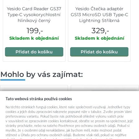
Yesido Card Reader GS37
Yesido Čtečka adaptér
Type-C vysokorychlostní
GS13 MicroSD USB Type-C
hliníkový černý
Lightning Stříbrná
199,-
329,-
Skladem k objednání
Skladem k objednání
Přidat do košíku
Přidat do košíku
Mohlo by vás zajímat:
Tato webová stránka používá cookies
Na těchto stránkách fungují cookies, které naše společnosti využívají. Jednotlivé typy
cookies a jejich dobu zpracování naleznete popsané níže v tabulce. Zvolte prosím Vámi
preferovanou variantu. Pokud byste nás potřebovali ohledně výkonu vašich práv
v souvislosti se zpracováním cookies kontaktovat, obraťte se prosím na společnost, jejíž
stránky procházíte, nebo na našeho Pověřence pro ochranu osobních údajů. Pokud si
myslíte, že s osobními údaji nenakládáme, jak bychom měli, máte možnost podat
stížnost u Úřadu pro ochranu osobních údajů. Budeme však rádi, pokud se nejdříve