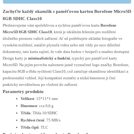
Zachyťte každý okamžik s paměťovou kartou Borofone MicroSD
8GB SDHC Class10
Představujeme vám spolehlivou a rychlou paměťovou kartu
Borofone
MicroSD 8GB SDHC Class10
, která je ideálním řešením pro rozšíření
úložného prostoru vašich zařízení. Ať už potřebujete ukládat fotografie ve
vysokém rozlišení, natáčet plynulá videa nebo mít vždy po ruce důležité
dokumenty, tato karta zajistí, že vaše data budou v bezpečí a snadno dostupná.
Design karty je
minimalistický a funkční
, typický pro paměťové karty
MicroSD. Na jejím povrchu naleznete jasně vyznačené logo značky Borofone,
kapacitu 8GB a třídu rychlosti Class10, což zaručuje okamžitou identifikaci a
profesionální vzhled. Její kompaktní rozměry a nízká hmotnost ji činí
prakticky neviditelnou po vložení do zařízení.
Parametry produktu
Velikost
: 15*11*1 mm
Hmotnost
: cca 0,6 g
Třída
: Třída 10/SDHC
Rychlost čtení
: 75 MB/s
Třída čipů
: TLC