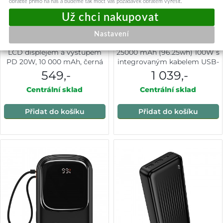
obrátíte přímo na nás a budeme tak moct Váš požadavek obratem vyřešit.
Nastavení
Powerbanka FIXED Zen2 10 s
Powerbank Swissten cestovní
LCD displejem a výstupem
25000 mAh (96.25wh) 100W s
PD 20W, 10 000 mAh, černá
integrovaným kabelem USB-
C šedá
549,-
1 039,-
Centrální sklad
Centrální sklad
Přidat do košíku
Přidat do košíku