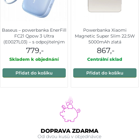
Baseus – powerbanka EnerFill
Powerbanka Xiaomi
FC21 Qpow 3 Ultra
Magnetic Super Slim 22.5W
(E0027L03) – s odpojitelným
5000mAh zlatá
kabelem, 10000mAh, 22.5W,
779,-
867,-
USB, USB-C – Galaxy Blue
Skladem k objednání
Centrální sklad
Přidat do košíku
Přidat do košíku
DOPRAVA ZDARMA
Od dvou kusů v objednávce