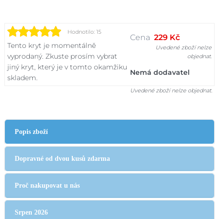
Hodnotilo: 15
Cena
229 Kč
Tento kryt je momentálně
Uvedené zboží nelze
vyprodaný. Zkuste prosím vybrat
objednat.
jiný kryt, který je v tomto okamžiku
Nemá dodavatel
skladem.
Uvedené zboží nelze objednat.
Popis zboží
Dopravné od dvou kusů zdarma
Proč nakupovat u nás
Srpen 2026