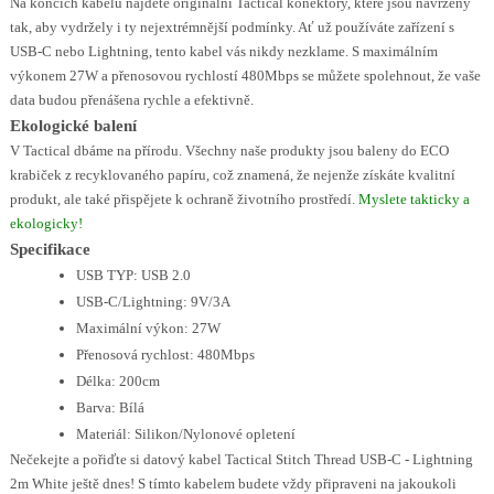
Na koncích kabelu najdete originální Tactical konektory, které jsou navrženy
tak, aby vydržely i ty nejextrémnější podmínky. Ať už používáte zařízení s
USB-C nebo Lightning, tento kabel vás nikdy nezklame. S maximálním
výkonem 27W a přenosovou rychlostí 480Mbps se můžete spolehnout, že vaše
data budou přenášena rychle a efektivně.
Ekologické balení
V Tactical dbáme na přírodu. Všechny naše produkty jsou baleny do ECO
krabiček z recyklovaného papíru, což znamená, že nejenže získáte kvalitní
produkt, ale také přispějete k ochraně životního prostředí.
Myslete takticky a
ekologicky!
Specifikace
USB TYP: USB 2.0
USB-C/Lightning: 9V/3A
Maximální výkon: 27W
Přenosová rychlost: 480Mbps
Délka: 200cm
Barva: Bílá
Materiál: Silikon/Nylonové opletení
Nečekejte a pořiďte si datový kabel Tactical Stitch Thread USB-C - Lightning
2m White ještě dnes! S tímto kabelem budete vždy připraveni na jakoukoli