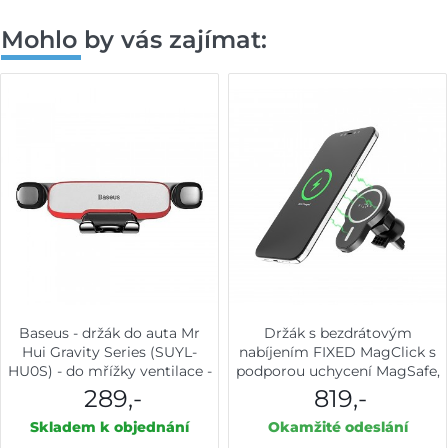
Mohlo by vás zajímat:
Baseus - držák do auta Mr
Držák s bezdrátovým
Hui Gravity Series (SUYL-
nabíjením FIXED MagClick s
HU0S) - do mřížky ventilace -
podporou uchycení MagSafe,
stříbrný
15W, černý
289,-
819,-
Skladem k objednání
Okamžité odeslání