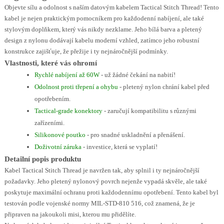
Objevte sílu a odolnost s naším datovým kabelem Tactical Stitch Thread! Tento
kabel je nejen praktickým pomocníkem pro každodenní nabíjení, ale také
stylovým doplňkem, který vás nikdy nezklame. Jeho bílá barva a pletený
design z nylonu dodávají kabelu moderní vzhled, zatímco jeho robustní
konstrukce zajišťuje, že přežije i ty nejnáročnější podmínky.
Vlastnosti, které vás ohromí
Rychlé nabíjení až 60W
- už žádné čekání na nabití!
Odolnost proti třepení a ohybu
- pletený nylon chrání kabel před
opotřebením.
Tactical-grade konektory
- zaručují kompatibilitu s různými
zařízeními.
Silikonové poutko
- pro snadné uskladnění a přenášení.
Doživotní záruka
- investice, která se vyplatí!
Detailní popis produktu
Kabel Tactical Stitch Thread je navržen tak, aby splnil i ty nejnáročnější
požadavky. Jeho pletený nylonový povrch nejenže vypadá skvěle, ale také
poskytuje maximální ochranu proti každodennímu opotřebení. Tento kabel byl
testován podle vojenské normy MIL-STD-810 516, což znamená, že je
připraven na jakoukoli misi, kterou mu přidělíte.