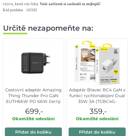
výzvu, která vás čeká.
Vaše zařízení si zaslouží to nejlepší!
Kód produktu
143182
Určitě nezapomeňte na:
Cestovní adaptér Amazing
Adaptér Blavec BC4 GaN s
Thing Thunder Pro GaN
funkcí rychlonabíjení Dual
EUTH66W PD 66W černý
35W 3A (TCBC4G-
UCW353A) bílý
699,-
359,-
Okamžité odeslání
Okamžité odeslání
Přidat do košíku
Přidat do košíku