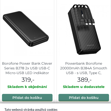
Borofone Power Bank Clever
Powerbank Borofone
Series BJ78 2x USB USB-C
20000mAh BJ84A Smooth
Micro-USB LED indikátor
USB - s USB, Type C,
Rychlé nabíjení 10000mAh
Lightning a Micro USB
319,-
389,-
černá
kabelem černá
Skladem k objednání
Skladem u dodavatele
Přidat do košíku
Přidat do košíku
Tato webová stránka používá cookies