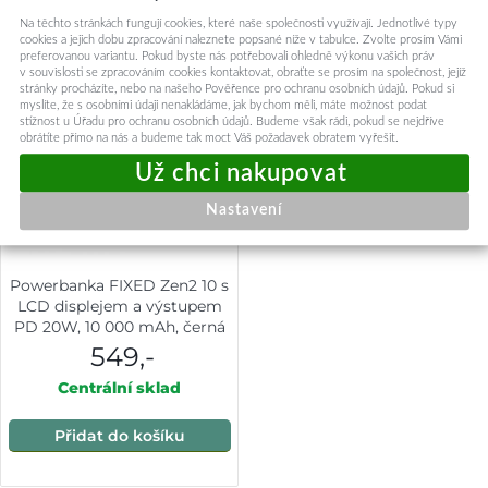
Na těchto stránkách fungují cookies, které naše společnosti využívají. Jednotlivé typy
cookies a jejich dobu zpracování naleznete popsané níže v tabulce. Zvolte prosím Vámi
preferovanou variantu. Pokud byste nás potřebovali ohledně výkonu vašich práv
v souvislosti se zpracováním cookies kontaktovat, obraťte se prosím na společnost, jejíž
stránky procházíte, nebo na našeho Pověřence pro ochranu osobních údajů. Pokud si
myslíte, že s osobními údaji nenakládáme, jak bychom měli, máte možnost podat
stížnost u Úřadu pro ochranu osobních údajů. Budeme však rádi, pokud se nejdříve
obrátíte přímo na nás a budeme tak moct Váš požadavek obratem vyřešit.
Nastavení
Powerbanka FIXED Zen2 10 s
LCD displejem a výstupem
PD 20W, 10 000 mAh, černá
549,-
Centrální sklad
Přidat do košíku