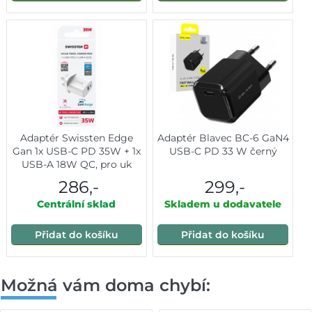
Adaptér Swissten Edge
Adaptér Blavec BC-6 GaN4
Gan 1x USB-C PD 35W + 1x
USB-C PD 33 W černý
USB-A 18W QC, pro uk
zásuvku bílý
286,-
299,-
Centrální sklad
Skladem u dodavatele
Přidat do košíku
Přidat do košíku
Možná vám doma chybí: