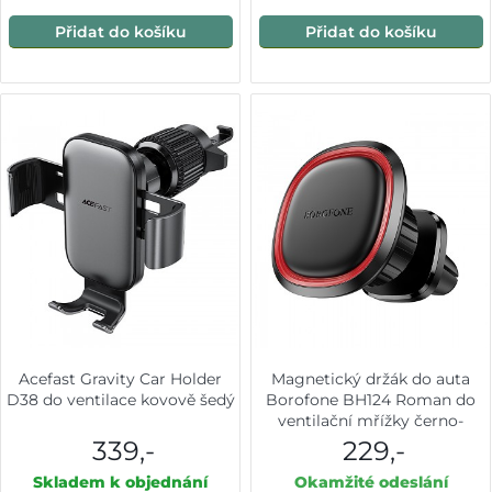
Přidat do košíku
Přidat do košíku
Acefast Gravity Car Holder
Magnetický držák do auta
D38 do ventilace kovově šedý
Borofone BH124 Roman do
ventilační mřížky černo-
červený
339,-
229,-
Skladem k objednání
Okamžité odeslání