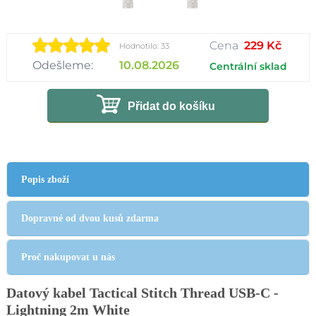
Cena
229 Kč
Hodnotilo: 33
Odešleme:
10.08.2026
Centrální sklad
Přidat do košíku
Popis zboží
Dopravné od dvou kusů zdarma
Proč nakupovat u nás
Datový kabel Tactical Stitch Thread USB-C -
Lightning 2m White