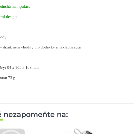
noduchá manipulace
rní design
hody
ký držák není vhodný pro dodávky a nákladní auta
ry:
94 x 105 x 108 mm
ost:
73 g
ě nezapomeňte na: