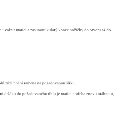
řeba uvolnit matici a zasunout kulatý konec nožičky do otvoru až do
dolů zúží boční ramena na požadovanou šířku.
ení držáku do požadovaného úhlu je matici potřeba znovu utáhnout,