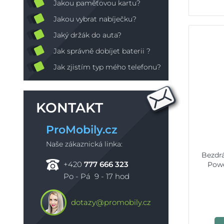
Jakou paměťovou kartu?
Jakou vybrat nabíječku?
Jaký držák do auta?
Jak správně dobíjet baterii ?
Jak zjistím typ mého telefonu?
KONTAKT
ProMobily.cz
Naše zákaznická linka:
Bezdrá
+420
777 666 323
Powe
Po - Pá 9 - 17 hod
dotazy@promobily.cz