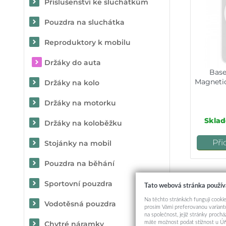
Příslušenství ke sluchátkům
Pouzdra na sluchátka
Reproduktory k mobilu
Držáky do auta
Bas
Magneti
Držáky na kolo
Držáky na motorku
Sklad
Držáky na koloběžku
Při
Stojánky na mobil
Pouzdra na běhání
Možn
Sportovní pouzdra
Tato webová stránka použív
Na těchto stránkách fungují cookie
Vodotěsná pouzdra
prosím Vámi preferovanou variantu
na společnost, jejíž stránky proch
máte možnost podat stížnost u Úř
Chytré náramky