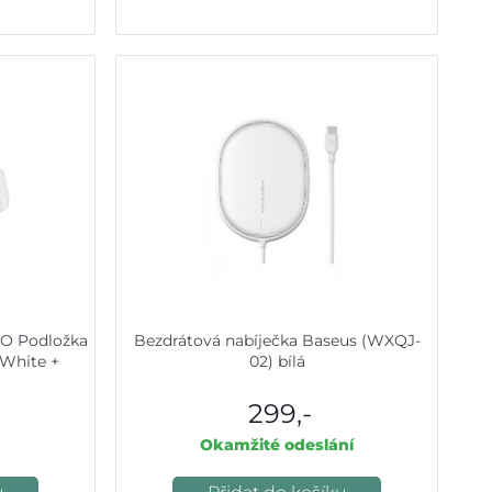
O Podložka
Bezdrátová nabíječka Baseus (WXQJ-
 White +
02) bílá
299,-
Okamžité odeslání