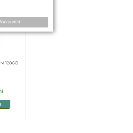
Nastavení
AM 128GB
ní
u