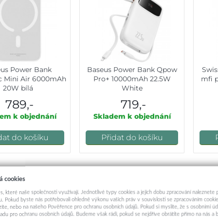
eus Power Bank
Baseus Power Bank Qpow
Swis
c Mini Air 6000mAh
Pro+ 10000mAh 22.5W
mfi 
20W bílá
White
789,-
719,-
em k objednání
Skladem k objednání
dat do košíku
Přidat do košíku
á vám doma chybí:
á cookies
s, které naše společnosti využívají. Jednotlivé typy cookies a jejich dobu zpracování naleznete
. Pokud byste nás potřebovali ohledně výkonu vašich práv v souvislosti se zpracováním cookie
ázíte, nebo na našeho Pověřence pro ochranu osobních údajů. Pokud si myslíte, že s osobními úd
adu pro ochranu osobních údajů. Budeme však rádi, pokud se nejdříve obrátíte přímo na nás 