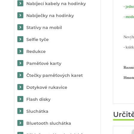
Nabíjecí kabely na hodinky
- jed
Nabíječky na hodinky
- mode
Stativy na mobil
Nevý
Selfie tyče
- krát
Redukce
Paměťové karty
Rozmě
Čtečky paměťových karet
Hmotn
Dotykové rukavice
Flash disky
Sluchátka
Určit
Bluetooth sluchátka