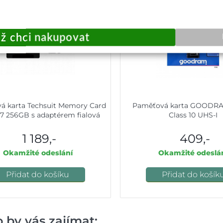
á karta Techsuit Memory Card
Paměťová karta GOODR
 256GB s adaptérem fialová
Class 10 UHS-I
1 189,-
409,-
Okamžité odeslání
Okamžité odeslá
Přidat do košíku
Přidat do košík
 by vás zajímat: