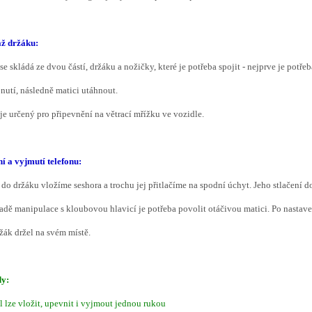
ž držáku:
se skládá ze dvou částí, držáku a nožičky, které je potřeba spojit - nejprve je pot
nutí, následně matici utáhnout.
je určený pro připevnění na větrací mřížku ve vozidle.
í a vyjmutí telefonu:
do držáku vložíme seshora a trochu jej přitlačíme na spodní úchyt. Jeho stlačení 
adě manipulace s kloubovou hlavicí je potřeba povolit otáčivou matici. Po nastav
žák držel na svém místě.
y:
l lze vložit, upevnit i vyjmout jednou rukou