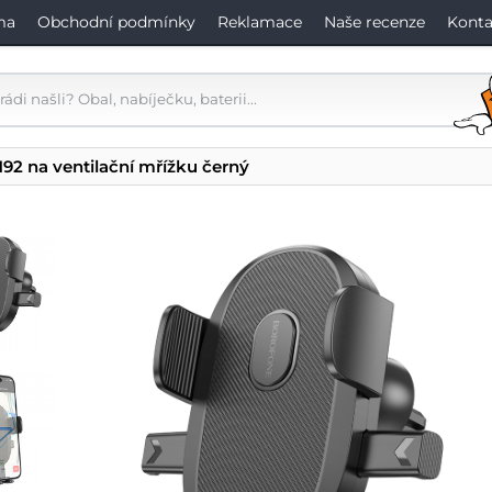
ma
Obchodní podmínky
Reklamace
Naše recenze
Konta
92 na ventilační mřížku černý