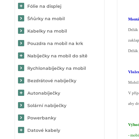
Fólie na displej
Šňůrky na mobil
Montá
Držák 
Kabelky na mobil
zaklap
Pouzdra na mobil na krk
Držák 
Nabíječky na mobil do sítě
Rychlonabíječky na mobil
Vložen
Bezdrátové nabíječky
Mobil 
Autonabíječky
V příp
aby dr
Solární nabíječky
Powerbanky
Výhod
Datové kabely
- mobi