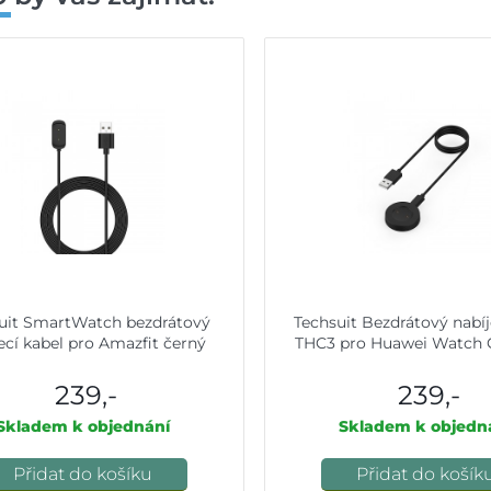
uit SmartWatch bezdrátový
Techsuit Bezdrátový nabíj
ecí kabel pro Amazfit černý
THC3 pro Huawei Watch 
239,-
239,-
Skladem k objednání
Skladem k objedn
Přidat do košíku
Přidat do košík