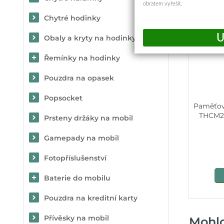
obratem vyřešit.
Chytré hodinky
Obaly a kryty na hodinky
Řemínky na hodinky
Pouzdra na opasek
Popsocket
Paměťov
THCM27
Prsteny držáky na mobil
Gamepady na mobil
Fotopříslušenství
Baterie do mobilu
Pouzdra na kreditní karty
Přívěsky na mobil
Mohlo