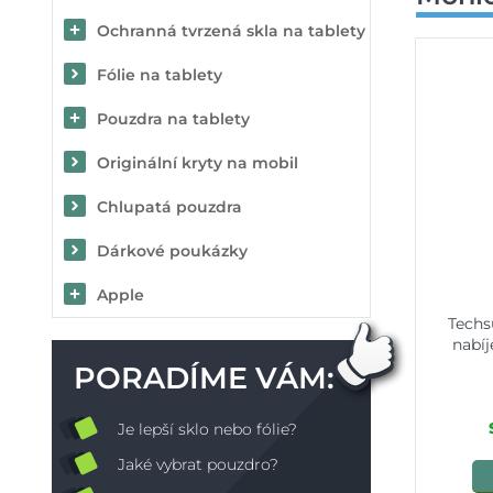
Ochranná tvrzená skla na tablety
Fólie na tablety
Pouzdra na tablety
Originální kryty na mobil
Chlupatá pouzdra
Dárkové poukázky
Apple
Techs
nabíj
PORADÍME VÁM:
Je lepší sklo nebo fólie?
Jaké vybrat pouzdro?