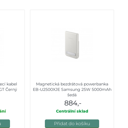
ecí kabel
Magnetická bezdrátová powerbanka
GT Černý
EB-U2500XJE Samsung 25W 5000mAh
šedá
884,-
ání
Centrální sklad
u
Přidat do košíku