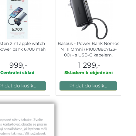
sten 2in1 apple watch
Baseus - Power Bank Nomos
power bank 6700 mah
NT11 Omni (P10078807123-
00) - s USB-C kabelem,
10000mAh, 67W, digitální
999,-
1 299,-
displej - Cosmic Black
Centrální sklad
Skladem k objednání
Přidat do košíku
Přidat do košíku
 popsané níže v tabulce. Zvolte
s kontaktovat, obraťte se prosím
aji nenakládáme, jak bychom měli,
a budeme tak moct Váš požadavek