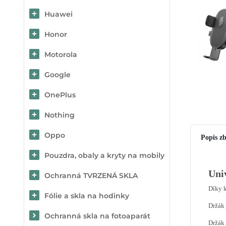
Huawei
Honor
Motorola
Google
OnePlus
Nothing
Oppo
Popis zb
Pouzdra, obaly a kryty na mobily
Uni
Ochranná TVRZENÁ SKLA
Díky k
Fólie a skla na hodinky
Držák 
Ochranná skla na fotoaparát
Držák 