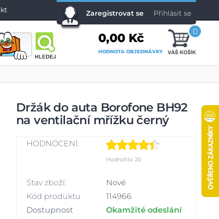
kt
Zaregistrovat se
Přihlásit se
0
0,00 Kč
HODNOTA OBJEDNÁVKY
Držák do auta Borofone BH92
na ventilační mřížku černý
HODNOCENÍ:
Hodnotilo: 20
Stav zboží:
Nové
Kód produktu
114966
Dostupnost
Okamžité odeslání