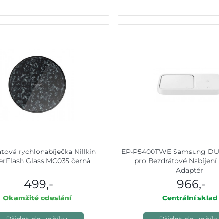
tová rychlonabíječka Nillkin
EP-P5400TWE Samsung DU
rFlash Glass MC035 černá
pro Bezdrátové Nabíjení
Adaptér
499,-
966,-
Okamžité odeslání
Centrální sklad