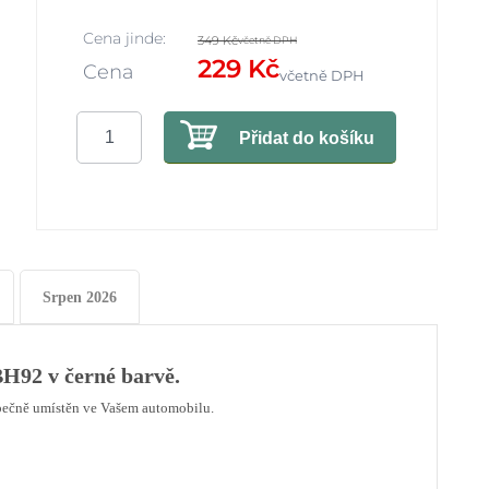
Cena jinde:
349 Kč
včetně DPH
229 Kč
Cena
včetně DPH
Přidat do košíku
Srpen 2026
BH92 v černé barvě.
pečně umístěn ve Vašem automobilu.