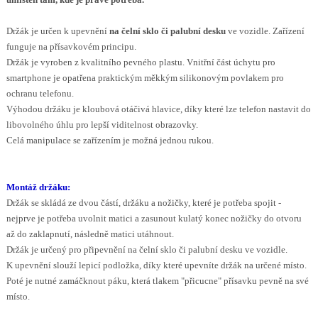
Držák je určen k upevnění
na čelní sklo
či palubní desku
ve vozidle. Zařízení
funguje na přísavkovém principu.
Držák je vyroben z kvalitního pevného plastu. Vnitřní část úchytu pro
smartphone je opatřena praktickým měkkým silikonovým povlakem pro
ochranu telefonu.
Výhodou držáku je kloubová otáčivá hlavice, díky které lze telefon nastavit do
libovolného úhlu pro lepší viditelnost obrazovky.
Celá manipulace se zařízením je možná jednou rukou.
Montáž držáku:
Držák se skládá ze dvou částí, držáku a nožičky, které je potřeba spojit -
nejprve je potřeba uvolnit matici a zasunout kulatý konec nožičky do otvoru
až do zaklapnutí, následně matici utáhnout.
Držák je určený pro připevnění na čelní sklo či palubní desku ve vozidle.
K upevnění slouží lepicí podložka, díky které upevníte držák na určené místo.
Poté je nutné zamáčknout páku, která tlakem "přicucne" přísavku pevně na své
místo.