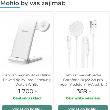
Mohlo by vás zajímat:
Bezdrátová nabíječka Nillkin
Bezdrátová nabíječka
PowerTrio 3v1 pro Samsung
Borofone BQ22 2v1 pro
Watch White
mobilní telefon - iWatch bílá
1 700,-
389,-
Centrální sklad
Okamžité odeslání
Přidat do košíku
Přidat do košíku