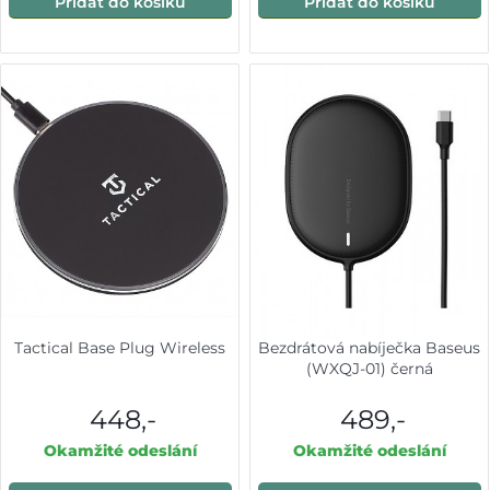
Přidat do košíku
Přidat do košíku
Tactical Base Plug Wireless
Bezdrátová nabíječka Baseus
(WXQJ-01) černá
448,-
489,-
Okamžité odeslání
Okamžité odeslání