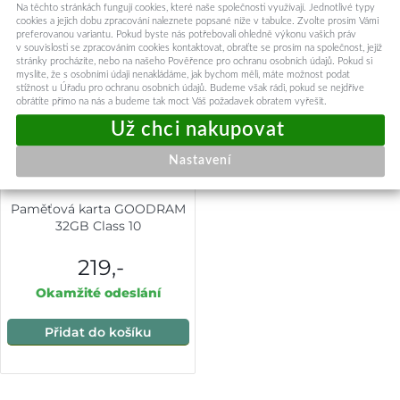
Na těchto stránkách fungují cookies, které naše společnosti využívají. Jednotlivé typy
cookies a jejich dobu zpracování naleznete popsané níže v tabulce. Zvolte prosím Vámi
preferovanou variantu. Pokud byste nás potřebovali ohledně výkonu vašich práv
v souvislosti se zpracováním cookies kontaktovat, obraťte se prosím na společnost, jejíž
stránky procházíte, nebo na našeho Pověřence pro ochranu osobních údajů. Pokud si
myslíte, že s osobními údaji nenakládáme, jak bychom měli, máte možnost podat
stížnost u Úřadu pro ochranu osobních údajů. Budeme však rádi, pokud se nejdříve
obrátíte přímo na nás a budeme tak moct Váš požadavek obratem vyřešit.
Nastavení
Paměťová karta GOODRAM
32GB Class 10
219,-
Okamžité odeslání
Přidat do košíku