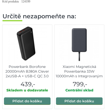
Kód produktu
124199
Určitě nezapomeňte na:
Powerbank Borofone
Xiaomi Magnetická
20000mAh BJ80A Clever
Powerbanka 33W
2xUSB-A + USB-C QC 3.0
10000mAh s Integrovaným
22,5W + PD 20W černá
USB-C Kabelem Gray
439,-
799,-
Skladem u dodavatele
Centrální sklad
Přidat do košíku
Přidat do košíku