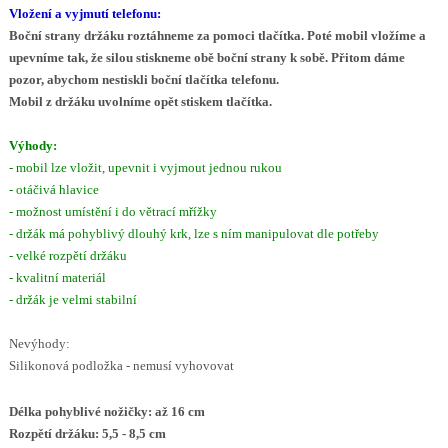
Vložení a vyjmutí telefonu:
Boční strany držáku roztáhneme za pomoci tlačítka. Poté mobil vložíme a
upevníme tak, že silou stiskneme obě boční strany k sobě. Přitom dáme
pozor, abychom nestiskli boční tlačítka telefonu.
Mobil z držáku uvolníme opět stiskem tlačítka.
Výhody:
- mobil lze vložit, upevnit i vyjmout jednou rukou
- otáčivá hlavice
- možnost umístění i do větrací mřížky
- držák má pohyblivý dlouhý krk, lze s ním manipulovat dle potřeby
- velké rozpětí držáku
- kvalitní materiál
- držák je velmi stabilní
Nevýhody:
Silikonová podložka - nemusí vyhovovat
Délka pohyblivé nožičky: až 16 cm
Rozpětí držáku: 5,5 - 8,5 cm