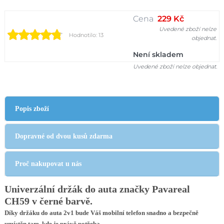
Cena
229 Kč
Uvedené zboží nelze
Hodnotilo: 13
objednat.
Není skladem
Uvedené zboží nelze objednat.
Popis zboží
Dopravné od dvou kusů zdarma
Proč nakupovat u nás
Univerzální držák do auta značky Pavareal
CH59
v černé barvě.
Díky držáku do auta 2v1 bude Váš mobilní telefon snadno a bezpečně
umístěn tam, kde je právě potřeba.