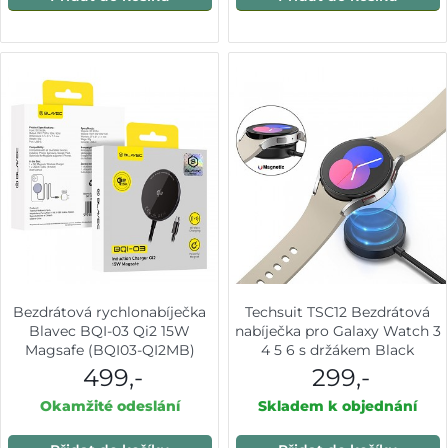
Bezdrátová rychlonabíječka
Techsuit TSC12 Bezdrátová
Blavec BQI-03 Qi2 15W
nabíječka pro Galaxy Watch 3
Magsafe (BQI03-QI2MB)
4 5 6 s držákem Black
černá
499,-
299,-
Okamžité odeslání
Skladem k objednání