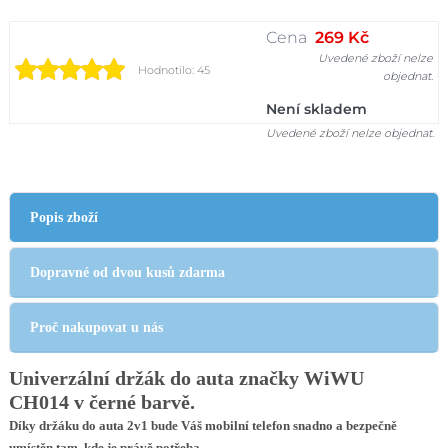
Cena
269 Kč
Uvedené zboží nelze
Hodnotilo: 45
objednat.
Není skladem
Uvedené zboží nelze objednat.
Popis zboží
Dopravné od dvou kusů zdarma
Proč nakupovat u nás
Univerzální držák do auta značky WiWU
CH014
v černé barvě.
Díky držáku do auta 2v1 bude Váš mobilní telefon snadno a bezpečně
umístěn tam, kde je právě potřeba.