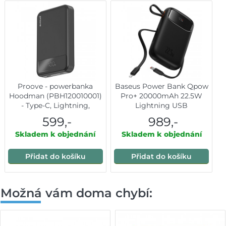
Proove - powerbanka
Baseus Power Bank Qpow
Hoodman (PBH120010001)
Pro+ 20000mAh 22.5W
- Type-C, Lightning,
Lightning USB
magnetická, s LED
599,-
989,-
displejem, Qi, 20W,
Skladem k objednání
10000mAh - černá
Skladem k objednání
Přidat do košíku
Přidat do košíku
Možná vám doma chybí: