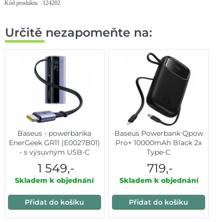
Kód produktu
124202
Určitě nezapomeňte na:
Baseus - powerbanka
Baseus Powerbank Qpow
EnerGeek GR11 (E0027B01)
Pro+ 10000mAh Black 2x
- s výsuvným USB-C
Type-C
kabelem, 20000mAh, 145W
1 549,-
719,-
- šedá
Skladem k objednání
Skladem k objednání
Přidat do košíku
Přidat do košíku