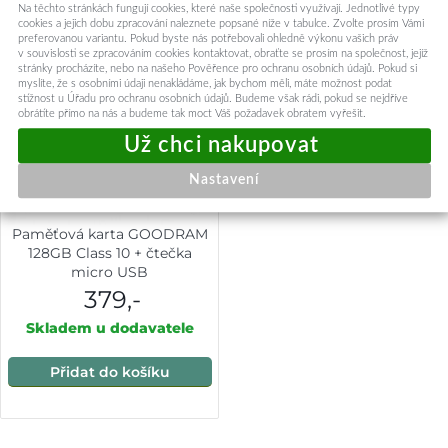
Na těchto stránkách fungují cookies, které naše společnosti využívají. Jednotlivé typy
cookies a jejich dobu zpracování naleznete popsané níže v tabulce. Zvolte prosím Vámi
preferovanou variantu. Pokud byste nás potřebovali ohledně výkonu vašich práv
v souvislosti se zpracováním cookies kontaktovat, obraťte se prosím na společnost, jejíž
stránky procházíte, nebo na našeho Pověřence pro ochranu osobních údajů. Pokud si
myslíte, že s osobními údaji nenakládáme, jak bychom měli, máte možnost podat
stížnost u Úřadu pro ochranu osobních údajů. Budeme však rádi, pokud se nejdříve
obrátíte přímo na nás a budeme tak moct Váš požadavek obratem vyřešit.
Nastavení
Paměťová karta GOODRAM
128GB Class 10 + čtečka
micro USB
379,-
Skladem u dodavatele
Přidat do košíku