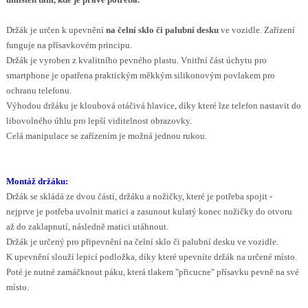
Držák je určen k upevnění
na čelní sklo
či palubní desku
ve vozidle. Zařízení
funguje na přísavkovém principu.
Držák je vyroben z kvalitního pevného plastu. Vnitřní část úchytu pro
smartphone je opatřena praktickým měkkým silikonovým povlakem pro
ochranu telefonu.
Výhodou držáku je kloubová otáčivá hlavice, díky které lze telefon nastavit do
libovolného úhlu pro lepší viditelnost obrazovky.
Celá manipulace se zařízením je možná jednou rukou.
Montáž držáku:
Držák se skládá ze dvou částí, držáku a nožičky, které je potřeba spojit -
nejprve je potřeba uvolnit matici a zasunout kulatý konec nožičky do otvoru
až do zaklapnutí, následně matici utáhnout.
Držák je určený pro připevnění na čelní sklo či palubní desku ve vozidle.
K upevnění slouží lepicí podložka, díky které upevníte držák na určené místo.
Poté je nutné zamáčknout páku, která tlakem "přicucne" přísavku pevně na své
místo.