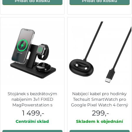
Přidat do košíku
Přidat do košíku
Stojánek s bezdrátovým
Nabíjecí kabel pro hodinky
nabíjením 3v1 FIXED
Techsuit SmartWatch pro
MagPowerstation s
Google Pixel Watch 4 černý
podporou uchycení MagSafe,
1 499,-
299,-
15W+15W+5W, černý
Centrální sklad
Skladem k objednání