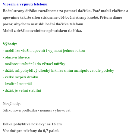
Vložení a vyjmutí telefonu:
Boční strany držáku roztáhneme za pomoci tlačítka. Poté mobil vložíme a
upevníme tak, že silou stiskneme obě boční strany k sobě. Přitom dáme
pozor, abychom nestiskli boční tlačítka telefonu.
Mobil z držáku uvolníme opět stiskem tlačítka.
Výhody:
- mobil lze vložit, upevnit i vyjmout jednou rukou
- otáčivá hlavice
- možnost umístění i do větrací mřížky
- držák má pohyblivý dlouhý krk, lze s ním manipulovat dle potřeby
- velké rozpětí držáku
- kvalitní materiál
- držák je velmi stabilní
Nevýhody:
Silikonová podložka - nemusí vyhovovat
Délka pohyblivé nožičky: až 16 cm
Vhodné pro telefony do 6,7 palců.