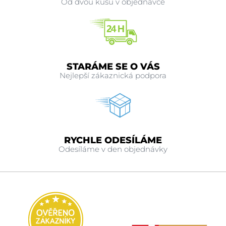
Od dvou kusů v objednávce
STARÁME SE O VÁS
Nejlepší zákaznická podpora
RYCHLE ODESÍLÁME
Odesíláme v den objednávky