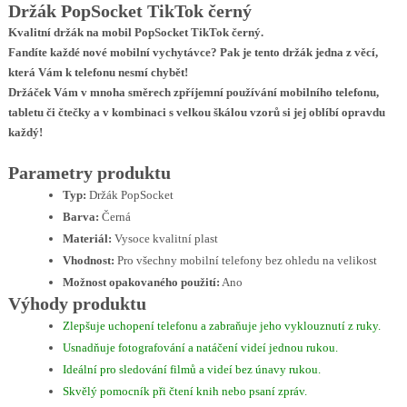
Držák PopSocket TikTok černý
Kvalitní držák na mobil PopSocket TikTok černý.
Fandíte každé nové mobilní vychytávce? Pak je tento držák jedna z věcí,
která Vám k telefonu nesmí chybět!
Držáček Vám v mnoha směrech zpříjemní používání mobilního telefonu,
tabletu či čtečky a v kombinaci s velkou škálou vzorů si jej oblíbí opravdu
každý!
Parametry produktu
Typ:
Držák PopSocket
Barva:
Černá
Materiál:
Vysoce kvalitní plast
Vhodnost:
Pro všechny mobilní telefony bez ohledu na velikost
Možnost opakovaného použití:
Ano
Výhody produktu
Zlepšuje uchopení telefonu a zabraňuje jeho vyklouznutí z ruky.
Usnadňuje fotografování a natáčení videí jednou rukou.
Ideální pro sledování filmů a videí bez únavy rukou.
Skvělý pomocník při čtení knih nebo psaní zpráv.