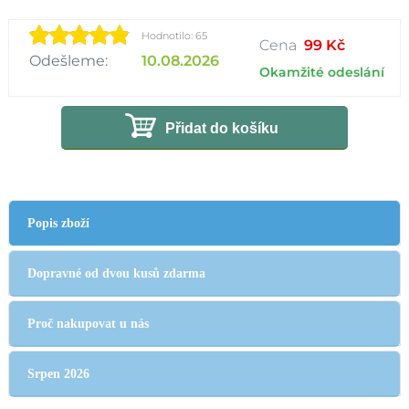
Hodnotilo: 65
Cena
99 Kč
Odešleme:
10.08.2026
Okamžité odeslání
Přidat do košíku
Popis zboží
Dopravné od dvou kusů zdarma
Proč nakupovat u nás
Srpen 2026