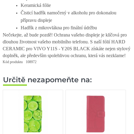
Keramická fólie
Čisticí hadřík namočený v alkoholu pro dokonalou
přípravu displeje
Hadřík z mikrovlákna pro finální údržbu
Nečekejte, až bude pozdě! Ochrana vašeho displeje je klíčová pro
dlouhou životnost vašeho mobilního telefonu. S naší fólií HARD
CERAMIC pro VIVO Y11S - Y20S BLACK získáte nejen stylový
doplněk, ale především spolehlivou ochranu, která vás nezklame!
Kód produktu
108972
Určitě nezapomeňte na: