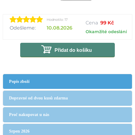
Hodnotilo: 17
Cena
99 Kč
Odešleme:
10.08.2026
Okamžité odeslání
Přidat do košíku
Popis zboží
Dopravné od dvou kusů zdarma
Proč nakupovat u nás
Srpen 2026