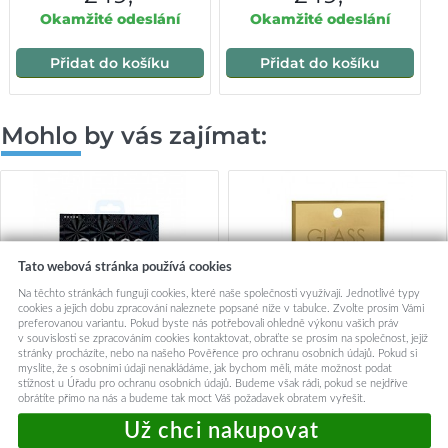
Okamžité odeslání
Okamžité odeslání
Přidat do košíku
Přidat do košíku
Mohlo by vás zajímat:
Tato webová stránka používá cookies
Na těchto stránkách fungují cookies, které naše společnosti využívají. Jednotlivé typy
cookies a jejich dobu zpracování naleznete popsané níže v tabulce. Zvolte prosím Vámi
preferovanou variantu. Pokud byste nás potřebovali ohledně výkonu vašich práv
v souvislosti se zpracováním cookies kontaktovat, obraťte se prosím na společnost, jejíž
stránky procházíte, nebo na našeho Pověřence pro ochranu osobních údajů. Pokud si
myslíte, že s osobními údaji nenakládáme, jak bychom měli, máte možnost podat
stížnost u Úřadu pro ochranu osobních údajů. Budeme však rádi, pokud se nejdříve
obrátíte přímo na nás a budeme tak moct Váš požadavek obratem vyřešit.
Tvrzené sklo TopGlass na Vivo
Tvrzené sklo GoldGlass na