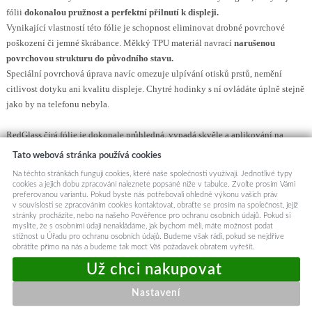
fólii
dokonalou pružnost a perfektní přilnutí k displeji.
Vynikající vlastností této fólie je schopnost eliminovat drobné povrchové
poškození či jemné škrábance. Měkký TPU materiál navrací
narušenou
povrchovou strukturu do původního stavu.
Speciální povrchová úprava navíc omezuje ulpívání otisků prstů, nemění
citlivost dotyku ani kvalitu displeje. Chytré hodinky s ní ovládáte úplně stejně
jako by na telefonu nebyla.
RedGlass čirá fólie je dokonale průhledná, vypadá skvěle a aplikování na
hodinky je opravdu snadné.
Tato webová stránka používá cookies
Na těchto stránkách fungují cookies, které naše společnosti využívají. Jednotlivé typy
Výhody:
cookies a jejich dobu zpracování naleznete popsané níže v tabulce. Zvolte prosím Vámi
preferovanou variantu. Pokud byste nás potřebovali ohledně výkonu vašich práv
+ praktické balení fólií po 6ti kusech
v souvislosti se zpracováním cookies kontaktovat, obraťte se prosím na společnost, jejíž
+ vhodná i pro zaoblené displeje
stránky procházíte, nebo na našeho Pověřence pro ochranu osobních údajů. Pokud si
myslíte, že s osobními údaji nenakládáme, jak bychom měli, máte možnost podat
+ skvělá odezva dotyku na displeji
stížnost u Úřadu pro ochranu osobních údajů. Budeme však rádi, pokud se nejdříve
+ tyto fólie téměř nelze poškrábat, díky měkkému povrchu
obrátíte přímo na nás a budeme tak moct Váš požadavek obratem vyřešit.
+ schopnost vracet narušenou strukturu do původního stavu
+ perfektně pružná a ohebná
Nastavení
+ snadná aplikace bez vzniku vzduchových bublinek