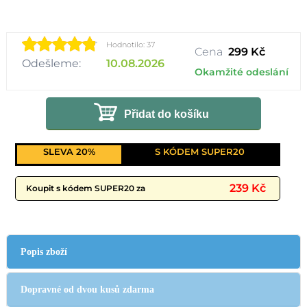
Hodnotilo: 37
Cena
299 Kč
Odešleme:
10.08.2026
Okamžité odeslání
Přidat do košíku
SLEVA 20%
S KÓDEM SUPER20
239 Kč
Koupit s kódem SUPER20 za
Popis zboží
Dopravné od dvou kusů zdarma