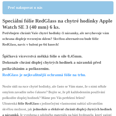
Proč nakupovat u nás
Speciální fólie RedGlass na chytré hodinky Apple
Watch SE 3 (40 mm) 6 ks.
Potřebujete chránit Vaše chytré hodinky či náramky, ale nevyhovuje vám
ochrana displeje tvrzeným sklem? Skvělou alternativou bude fólie
RedGlass, navíc v balení po 6ti kusech!
Špičková vícevrstvá měkká fólie o síle 0,45mm.
Dokonale chrání displej chytrých hodinek a náramků před
poškrábáním a poškozením.
RedGlass je nejkvalitnější ochranná fólie na trhu.
Nosíte rádi na ruce chytré hodinky, ale často se Vám stane, že s nimi někde
omylem zavadíte nebo ťuknete? Bojíte se, že při každodenním používání
poškodíte displej hodinek? Máme pro Vás perfektní řešení!
Ultratenká
fólie RedGlass
s jedinečnými vlastnostmi nabízí uživatelům
skvělou možnost, jak
jednoduše a efektivně chránit displej chytrých hodinek
a náramků.
Je vyrobena z odolného materiálu na bázi hydrogelu, který zajistí