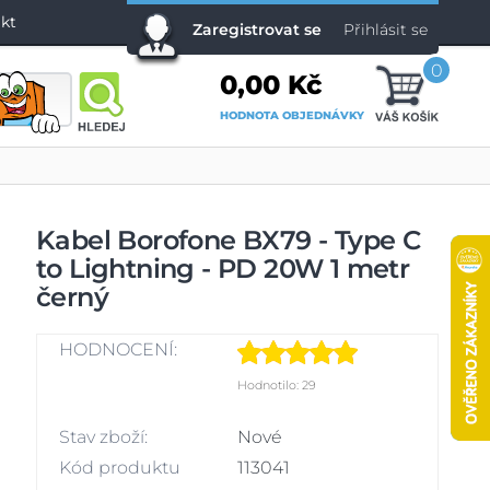
kt
Zaregistrovat se
Přihlásit se
0
0,00 Kč
HODNOTA OBJEDNÁVKY
Kabel Borofone BX79 - Type C
to Lightning - PD 20W 1 metr
černý
HODNOCENÍ:
Hodnotilo: 29
Stav zboží:
Nové
Kód produktu
113041