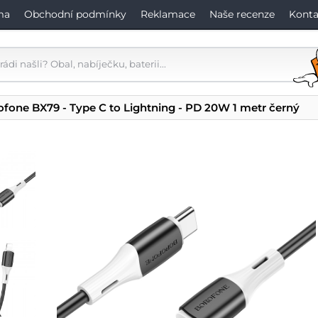
ma
Obchodní podmínky
Reklamace
Naše recenze
Konta
ofone BX79 - Type C to Lightning - PD 20W 1 metr černý