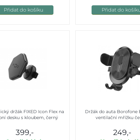
Přidat do košíku
Přidat do košík
cký držák FIXED Icon Flex na
Držák do auta Borofone
bní desku s kloubem, černý
ventilační mřížku č
399,-
249,-