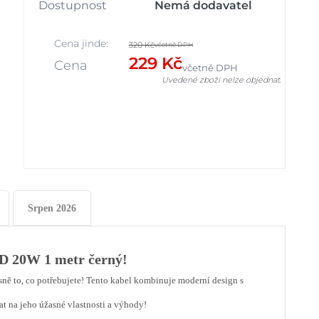
Dostupnost
Nemá dodavatel
Cena jinde:
320 Kč
včetně DPH
229 Kč
Cena
včetně DPH
Uvedené zboží nelze objednat.
Srpen 2026
PD 20W 1 metr černý!
sně to, co potřebujete! Tento kabel kombinuje moderní design s
at na jeho úžasné vlastnosti a výhody!