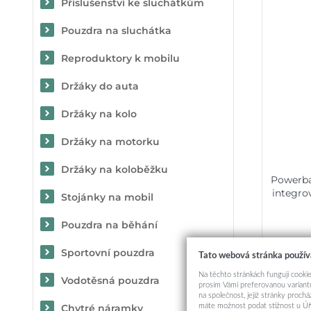
Příslušenství ke sluchátkům
Pouzdra na sluchátka
Reproduktory k mobilu
Držáky do auta
Držáky na kolo
Držáky na motorku
Držáky na koloběžku
Powerb
integro
Stojánky na mobil
Pouzdra na běhání
Sportovní pouzdra
Tato webová stránka použív
Na těchto stránkách fungují cookie
Vodotěsná pouzdra
prosím Vámi preferovanou variantu
na společnost, jejíž stránky proch
máte možnost podat stížnost u Úř
Chytré náramky