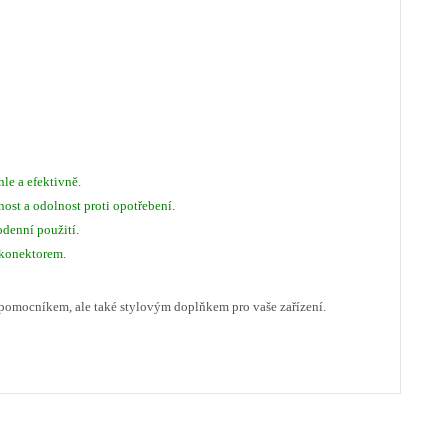
le a efektivně.
ost a odolnost proti opotřebení.
odenní použití.
 konektorem.
pomocníkem, ale také stylovým doplňkem pro vaše zařízení.