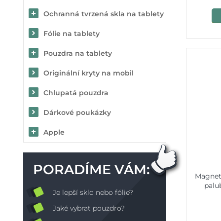
Ochranná tvrzená skla na tablety
Fólie na tablety
Pouzdra na tablety
Originální kryty na mobil
Chlupatá pouzdra
Dárkové poukázky
Apple
PORADÍME VÁM:
Magneti
palu
Je lepší sklo nebo fólie?
Jaké vybrat pouzdro?