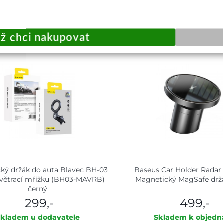
 by vás zajímat:
ký držák do auta Blavec BH-03
Baseus Car Holder Radar
 větrací mřížku (BH03-MAVRB)
Magnetický MagSafe drž
černý
299,-
499,-
Skladem u dodavatele
Skladem k objedn