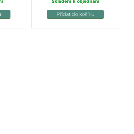
ní
Skladem k objednání
u
Přidat do košíku