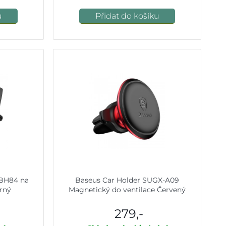
u
Přidat do košíku
 BH84 na
Baseus Car Holder SUGX-A09
erný
Magnetický do ventilace Červený
279,-