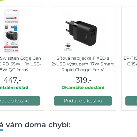
 Swissten Edge Gan
Síťová nabíječka FIXED s
EP-T1
C PD 65W + 1x USB-
2xUSB výstupem, 17W Smart
C 15
18W QC černý
Rapid Charge, černá
447,-
319,-
ntrální sklad
Okamžité odeslání
dat do košíku
Přidat do košíku
á vám doma chybí: