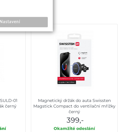
Nastavení
 SULD-01
Magnetický držák do auta Swissten
ák černý
Magstick Compact do ventilační mřížky
černý
399,-
ání
Okamžité odeslání