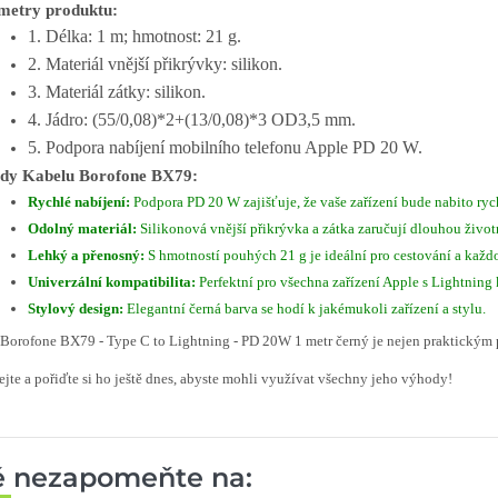
metry produktu:
1. Délka: 1 m; hmotnost: 21 g.
2. Materiál vnější přikrývky: silikon.
3. Materiál zátky: silikon.
4. Jádro: (55/0,08)*2+(13/0,08)*3 OD3,5 mm.
5. Podpora nabíjení mobilního telefonu Apple PD 20 W.
dy Kabelu Borofone BX79:
Rychlé nabíjení:
Podpora PD 20 W zajišťuje, že vaše zařízení bude nabito rych
Odolný materiál:
Silikonová vnější přikrývka a zátka zaručují dlouhou životn
Lehký a přenosný:
S hmotností pouhých 21 g je ideální pro cestování a každ
Univerzální kompatibilita:
Perfektní pro všechna zařízení Apple s Lightning
Stylový design:
Elegantní černá barva se hodí k jakémukoli zařízení a stylu.
Borofone BX79 - Type C to Lightning - PD 20W 1 metr černý je nejen praktickým 
jte a pořiďte si ho ještě dnes, abyste mohli využívat všechny jeho výhody!
ě nezapomeňte na: