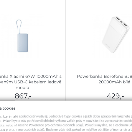
anka Xiaomi 67W 10000mAh s
Powerbanka Borofone BJ8
vaným USB-C kabelem ledově
20000mAh bílá
modrá
867,-
429,-
Centrální sklad
Skladem u dodavat
á cookies
Přidat do košíku
Přidat do košík
s, které naše společnosti využívají. Jednotlivé typy cookies a jejich dobu zpracování naleznete
. Pokud byste nás potřebovali ohledně výkonu vašich práv v souvislosti se zpracováním cookie
ázíte, nebo na našeho Pověřence pro ochranu osobních údajů. Pokud si myslíte, že s osobními úd
adu pro ochranu osobních údajů. Budeme však rádi, pokud se nejdříve obrátíte přímo na nás 