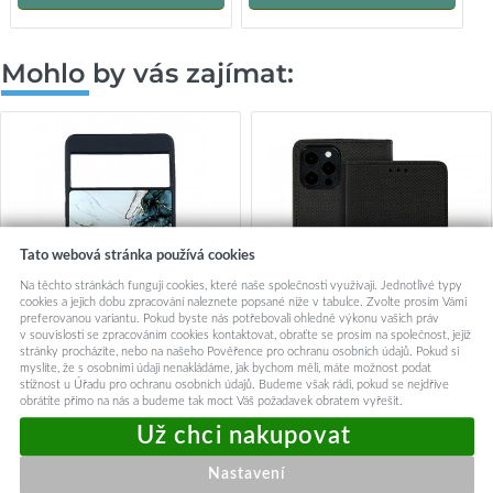
Mohlo by vás zajímat:
Tato webová stránka používá cookies
Na těchto stránkách fungují cookies, které naše společnosti využívají. Jednotlivé typy
cookies a jejich dobu zpracování naleznete popsané níže v tabulce. Zvolte prosím Vámi
preferovanou variantu. Pokud byste nás potřebovali ohledně výkonu vašich práv
v souvislosti se zpracováním cookies kontaktovat, obraťte se prosím na společnost, jejíž
stránky procházíte, nebo na našeho Pověřence pro ochranu osobních údajů. Pokud si
myslíte, že s osobními údaji nenakládáme, jak bychom měli, máte možnost podat
stížnost u Úřadu pro ochranu osobních údajů. Budeme však rádi, pokud se nejdříve
Zadní pevný kryt Marble na
Knížkové pouzdro TopQ
obrátíte přímo na nás a budeme tak moct Váš požadavek obratem vyřešit.
Google Pixel 7 5G Smoky
Smart Magnet pro GOOGLE
Color
PIXEL 7 černé
99,-
149,-
Nastavení