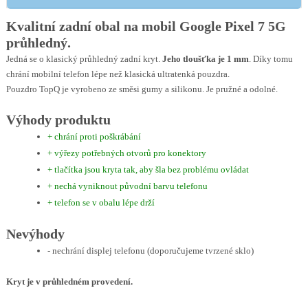
Kvalitní zadní obal na mobil Google Pixel 7 5G
průhledný.
Jedná se o klasický průhledný zadní kryt.
Jeho tloušťka je 1 mm
. Díky tomu
chrání mobilní telefon lépe než klasická ultratenká pouzdra.
Pouzdro TopQ je vyrobeno ze směsi gumy a silikonu. Je pružné a odolné.
Výhody produktu
+ chrání proti poškrábání
+ výřezy potřebných otvorů pro konektory
+ tlačítka jsou kryta tak, aby šla bez problému ovládat
+ nechá vyniknout původní barvu telefonu
+ telefon se v obalu lépe drží
Nevýhody
- nechrání displej telefonu (doporučujeme tvrzené sklo)
Kryt je v průhledném provedení.