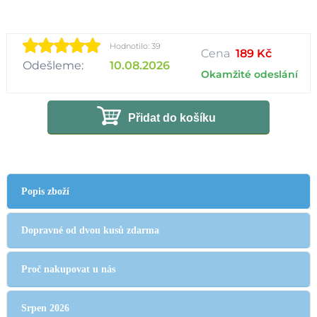
Hodnotilo: 39
Cena
189 Kč
Odešleme:
10.08.2026
Okamžité odeslání
Přidat do košíku
Popis zboží
Dopravné od dvou kusů zdarma
Proč nakupovat u nás
Srpen 2026