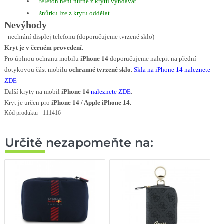
+ telefon není nutné z krytu vyndávat
+ šnůrku lze z krytu oddělat
Nevýhody
- nechrání displej telefonu (doporučujeme tvrzené sklo)
Kryt je v černém provedení.
Pro úplnou ochranu mobilu
iPhone 14
doporučujeme nalepit na přední
dotykovou část mobilu
ochranné tvrzené sklo.
Skla na iPhone 14 naleznete
ZDE
Další kryty na mobil
iPhone 14
naleznete ZDE
.
Kryt je určen pro
iPhone 14 / Apple iPhone 14.
Kód produktu
111416
Určitě nezapomeňte na: