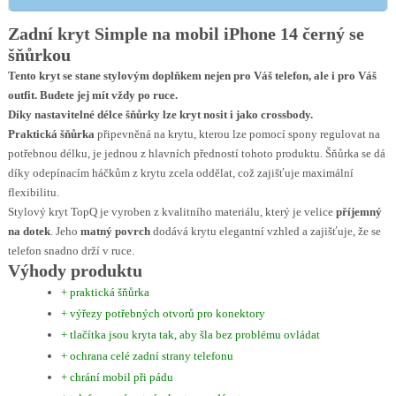
Zadní kryt Simple na mobil iPhone 14 černý se
šňůrkou
Tento kryt se stane stylovým doplňkem nejen pro Váš telefon, ale i pro Váš
outfit. Budete jej mít vždy po ruce.
Díky nastavitelné délce šňůrky lze kryt nosit i jako crossbody.
Praktická šňůrka
připevněná na krytu, kterou lze pomocí spony regulovat na
potřebnou délku, je jednou z hlavních předností tohoto produktu. Šňůrka se dá
díky odepínacím háčkům z krytu zcela oddělat, což zajišťuje maximální
flexibilitu.
Stylový kryt TopQ je vyroben z kvalitního materiálu, který je velice
příjemný
na dotek
. Jeho
matný povrch
dodává krytu elegantní vzhled a zajišťuje, že se
telefon snadno drží v ruce.
Výhody produktu
+ praktická šňůrka
+ výřezy potřebných otvorů pro konektory
+ tlačítka jsou kryta tak, aby šla bez problému ovládat
+ ochrana celé zadní strany telefonu
+ chrání mobil při pádu