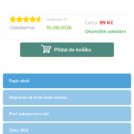
Hodnotilo: 15
Cena
99 Kč
Odešleme:
10.08.2026
Okamžité odeslání
Přidat do košíku
Popis zboží
Dopravné od dvou kusů zdarma
Proč nakupovat u nás
Zima 2024