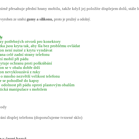
írně přesahuje přední hrany mobilu, takže když jej položíte displejem dolů, stále l
e vyroben ze směsi
gumy a
silikonu,
proto je pružný a odolný.
dy
zy potřebných otvorů pro konektory
ítka jsou kryta tak, aby šla bez problému ovládat
fon není nutné z krytu vyndávat
ana celé zadní strany telefonu
ní mobil při pádu
ytuje ochranu proti poškrábání
fon se v obalu dobře drží
fon nevyklouzává z ruky
 o mnoho nezvětší velikost telefonu
e se pohodlně do kapsy
í odolnost při pádu oproti plastovým obalům
tická manipulace s mobilem
hody
rání displej telefonu (doporučujeme tvrzené sklo)
e v černé barvě.