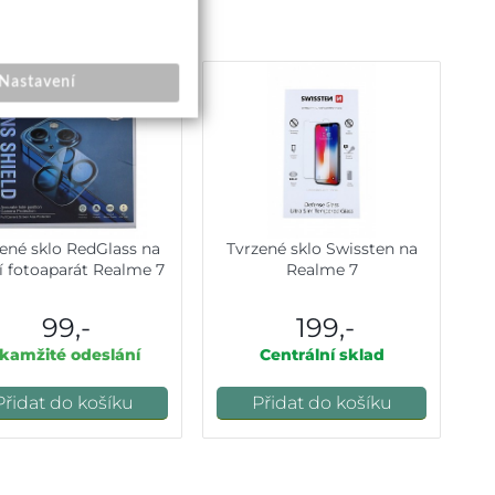
Nastavení
ené sklo RedGlass na
Tvrzené sklo Swissten na
í fotoaparát Realme 7
Realme 7
99,-
199,-
kamžité odeslání
Centrální sklad
Přidat do košíku
Přidat do košíku