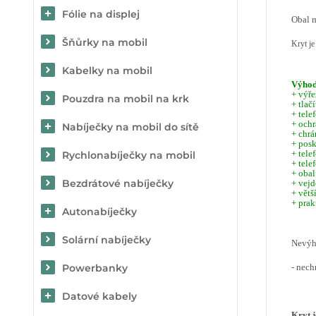
Fólie na displej
Obal m
Šňůrky na mobil
Kryt j
Kabelky na mobil
Výho
+ výře
Pouzdra na mobil na krk
+ tlač
+ tele
+ ochr
Nabíječky na mobil do sítě
+ chrá
+ posk
+ tele
Rychlonabíječky na mobil
+ tele
+ obal
Bezdrátové nabíječky
+ vejd
+ větš
+ prak
Autonabíječky
Solární nabíječky
Nevý
- nech
Powerbanky
Datové kabely
Kryt j