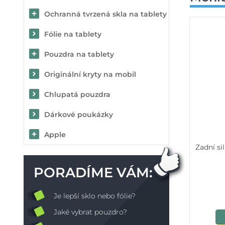
Ochranná tvrzená skla na tablety
Fólie na tablety
Pouzdra na tablety
Originální kryty na mobil
Chlupatá pouzdra
Dárkové poukázky
Apple
Zadní s
PORADÍME VÁM:
Je lepší sklo nebo fólie?
Jaké vybrat pouzdro?