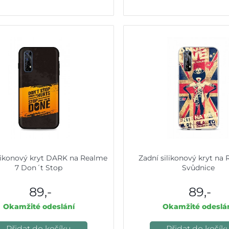
ilikonový kryt DARK na Realme
Zadní silikonový kryt na
7 Don´t Stop
Svůdnice
89,-
89,-
Okamžité odeslání
Okamžité odeslá
Přidat do košíku
Přidat do košík