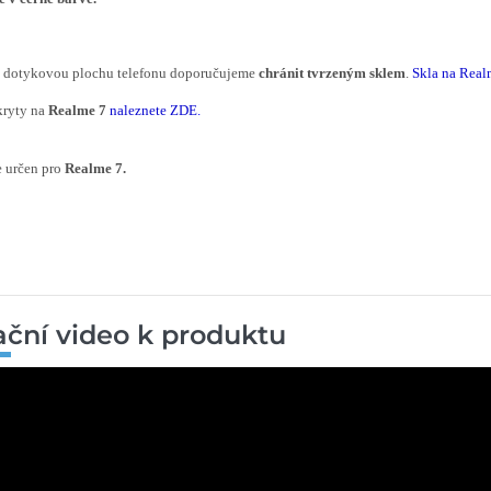
í dotykovou plochu telefonu doporučujeme
chránit tvrzeným sklem
.
Skla na Real
kryty na
Realme 7
naleznete ZDE
.
e určen pro
Realme 7.
rační video k produktu