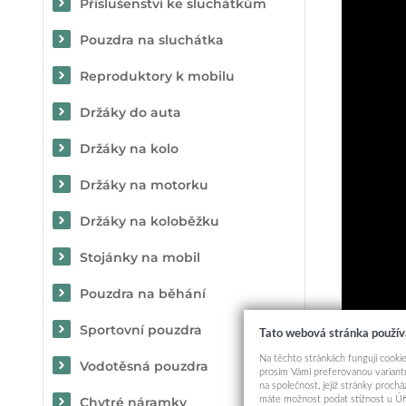
Příslušenství ke sluchátkům
Pouzdra na sluchátka
Reproduktory k mobilu
Držáky do auta
Držáky na kolo
Držáky na motorku
Držáky na koloběžku
Stojánky na mobil
Pouzdra na běhání
Sportovní pouzdra
Tato webová stránka použív
Na těchto stránkách fungují cookie
Vodotěsná pouzdra
prosím Vámi preferovanou variantu
na společnost, jejíž stránky proch
máte možnost podat stížnost u Úř
Chytré náramky