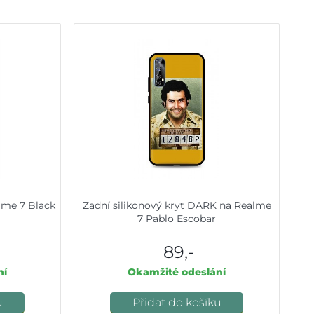
alme 7 Black
Zadní silikonový kryt DARK na Realme
7 Pablo Escobar
89,-
ní
Okamžité odeslání
u
Přidat do košíku