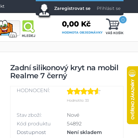
kt
Zaregistrovat se
Přihlásit se
0
0,00 Kč
HODNOTA OBJEDNÁVKY
Zadní silikonový kryt na mobil
Realme 7 černý
HODNOCENÍ:
Hodnotilo: 33
Stav zboží:
Nové
Kód produktu
54892
Dostupnost
Není skladem