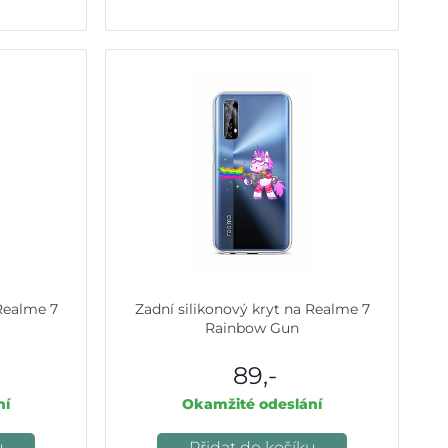
 Realme 7
Zadní silikonový kryt na Realme 7
Rainbow Gun
89,-
ní
Okamžité odeslání
u
Přidat do košíku