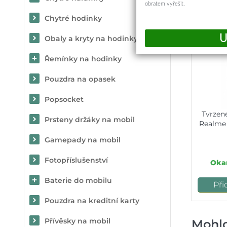
obratem vyřešit.
Určit
Chytré hodinky
Obaly a kryty na hodinky
Řemínky na hodinky
Pouzdra na opasek
Popsocket
Tvrzen
Prsteny držáky na mobil
Realme 
Gamepady na mobil
Fotopříslušenství
Okam
Baterie do mobilu
Při
Pouzdra na kreditní karty
Přívěsky na mobil
Mohlo