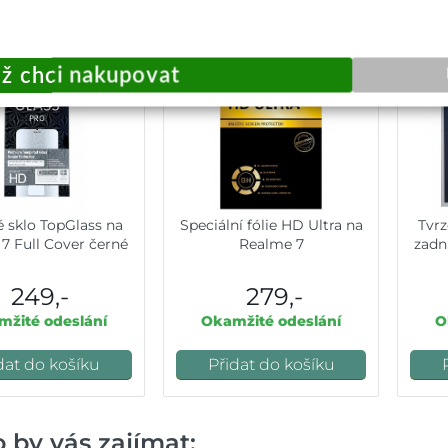
ě nezapomeňte na:
é sklo TopGlass na
Speciální fólie HD Ultra na
Tvrz
7 Full Cover černé
Realme 7
zadn
249,-
279,-
žité odeslání
Okamžité odeslání
O
dat do košíku
Přidat do košíku
 by vás zajímat: