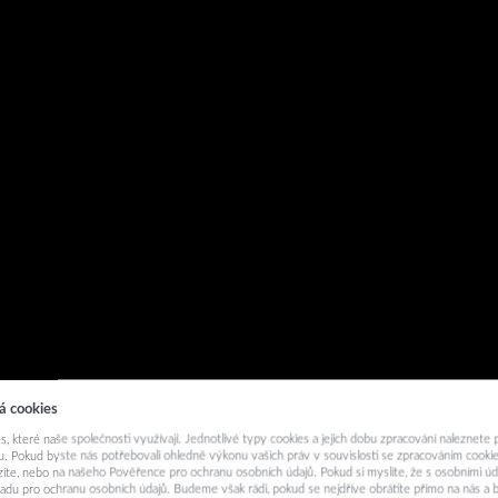
á cookies
s, které naše společnosti využívají. Jednotlivé typy cookies a jejich dobu zpracování naleznete
. Pokud byste nás potřebovali ohledně výkonu vašich práv v souvislosti se zpracováním cookie
ázíte, nebo na našeho Pověřence pro ochranu osobních údajů. Pokud si myslíte, že s osobními úd
adu pro ochranu osobních údajů. Budeme však rádi, pokud se nejdříve obrátíte přímo na nás 