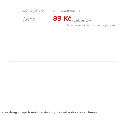
Cena jinde:
299 Kč
včetně DPH
89 Kč
Cena
včetně DPH
Uvedené zboží nelze objednat.
nální design za
jistí
m
obilu
stylový vzhled a díky kvalitnímu