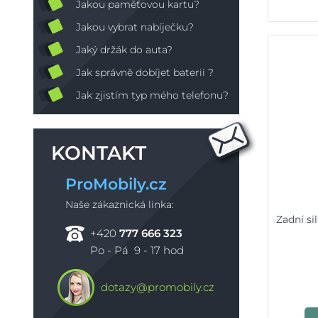
Jakou paměťovou kartu?
Jakou vybrat nabíječku?
Jaký držák do auta?
Jak správně dobíjet baterii ?
Jak zjistím typ mého telefonu?
KONTAKT
ProMobily.cz
Naše zákaznická linka:
Zadní s
+420
777 666 323
Po - Pá 9 - 17 hod
dotazy@promobily.cz