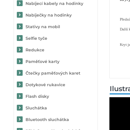
Nabíjecí kabely na hodinky
Nabíječky na hodinky
Předn
Stativy na mobil
Další 
Selfie tyče
Kryt j
Redukce
Paměťové karty
Čtečky paměťových karet
Dotykové rukavice
Ilust
Flash disky
Sluchátka
Bluetooth sluchátka