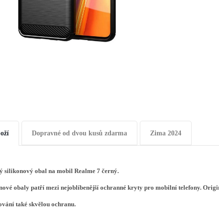
oží
Dopravné od dvou kusů zdarma
Zima 2024
ý silikonový obal na mobil Realme 7
černý.
nové obaly patří mezi nejoblíbenější ochranné kryty pro mobilní telefony. Origi
ování také skvělou ochranu.