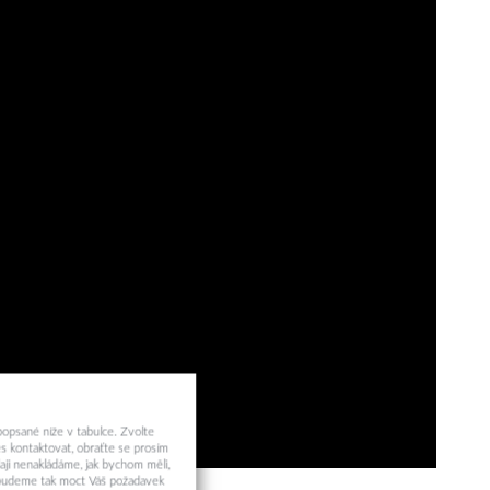
 popsané níže v tabulce. Zvolte
s kontaktovat, obraťte se prosím
aji nenakládáme, jak bychom měli,
a budeme tak moct Váš požadavek