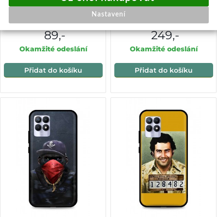
Zadní silikonový kryt na
Zadní silikonový kryt DARK
Realme 8i Poo
na Realme 8i Energy Spiritual
Nastavení
89,-
249,-
Okamžité odeslání
Okamžité odeslání
Přidat do košíku
Přidat do košíku