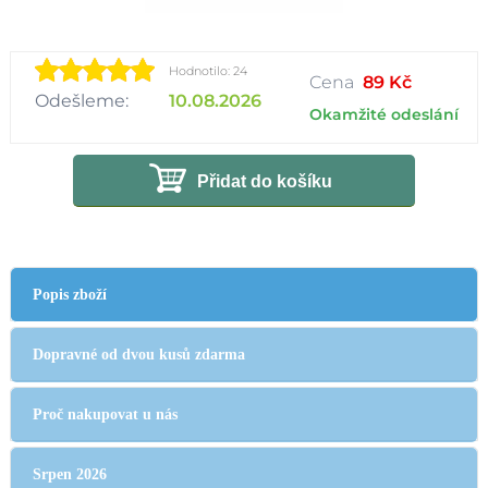
Hodnotilo: 24
Cena
89 Kč
Odešleme:
10.08.2026
Okamžité odeslání
Přidat do košíku
Popis zboží
Dopravné od dvou kusů zdarma
Proč nakupovat u nás
Srpen 2026