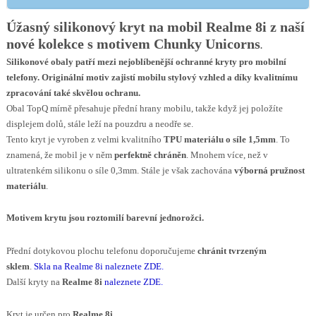
Úžasný silikonový kryt na mobil Realme 8i z naší
nové kolekce s motivem
Chunky Unicorns
.
Silikonové obaly patří mezi nejoblíbenější ochranné kryty pro mobilní
telefony. Originální motiv zajistí
mobilu
stylový vzhled a díky kvalitnímu
zpracování také skvělou ochranu.
Obal TopQ mírně přesahuje přední hrany mobilu, takže když jej položíte
displejem dolů, stále leží na pouzdru a neodře se.
Tento kryt je vyroben z velmi kvalitního
TPU materiálu o síle 1,5mm
. To
znamená, že mobil je v něm
perfektně chráněn
. Mnohem více, než v
ultratenkém silikonu o síle 0,3mm. Stále je však zachována
výborná pružnost
materiálu
.
Motivem krytu
jsou
roztomilí barevní jednorožci
.
Přední dotykovou plochu telefonu doporučujeme
chránit tvrzeným
sklem
.
Skla na Realme 8i naleznete ZDE
.
Další kryty na
Realme 8i
naleznete ZDE
.
Kryt je určen pro
Realme 8i.