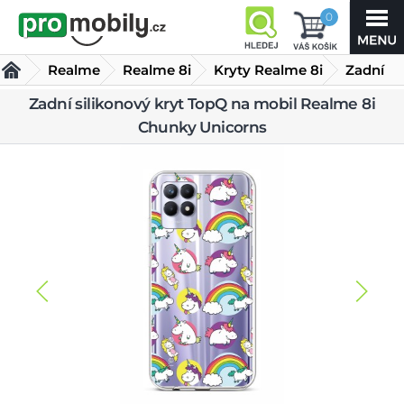
0
Realme
Realme 8i
Kryty Realme 8i
Zadní
Zadní silikonový kryt TopQ na mobil Realme 8i
silikonový kryt TopQ na mobil Realme 8i Chunky Unicorns
Chunky Unicorns