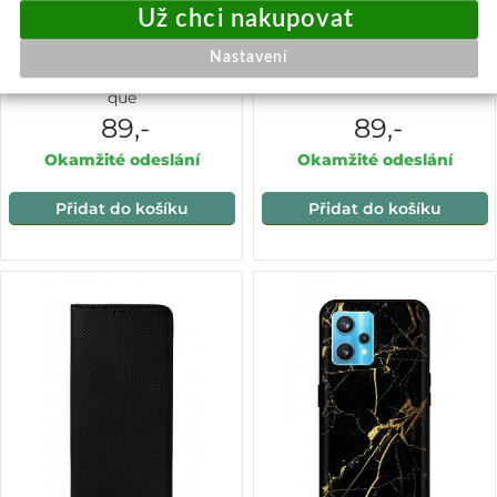
Zadní silikonový kryt na
Zadní silikonový kryt DARK
Nastavení
Realme 9 Pro+ Totally Uni-
na Realme 9 Pro+ Warcraft
que
89,-
89,-
Okamžité odeslání
Okamžité odeslání
Přidat do košíku
Přidat do košíku