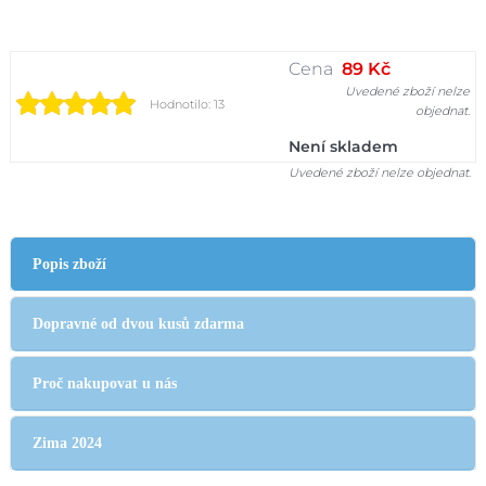
Cena
89 Kč
Uvedené zboží nelze
Hodnotilo: 13
objednat.
Není skladem
Uvedené zboží nelze objednat.
Popis zboží
Dopravné od dvou kusů zdarma
Proč nakupovat u nás
Zima 2024