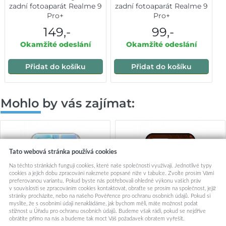
zadní fotoaparát Realme 9
zadní fotoaparát Realme 9
Pro+
Pro+
149,-
99,-
Okamžité odeslání
Okamžité odeslání
Přidat do košíku
Přidat do košíku
Mohlo by vás zajímat:
Tato webová stránka používá cookies
Na těchto stránkách fungují cookies, které naše společnosti využívají. Jednotlivé typy
cookies a jejich dobu zpracování naleznete popsané níže v tabulce. Zvolte prosím Vámi
preferovanou variantu. Pokud byste nás potřebovali ohledně výkonu vašich práv
v souvislosti se zpracováním cookies kontaktovat, obraťte se prosím na společnost, jejíž
stránky procházíte, nebo na našeho Pověřence pro ochranu osobních údajů. Pokud si
myslíte, že s osobními údaji nenakládáme, jak bychom měli, máte možnost podat
stížnost u Úřadu pro ochranu osobních údajů. Budeme však rádi, pokud se nejdříve
obrátíte přímo na nás a budeme tak moct Váš požadavek obratem vyřešit.