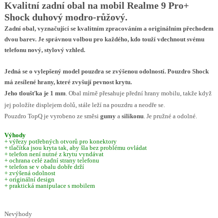
Kvalitní zadní obal na mobil Realme 9 Pro+
Shock duhový modro-růžový.
Zadní obal, vyznačující se kvalitním zpracováním a originálním přechodem
dvou barev. Je správnou volbou pro každého, kdo touží vdechnout svému
telefonu nový, stylový vzhled.
Jedná se o vylepšený model pouzdra se zvýšenou odolností. Pouzdro Shock
má zesílené hrany, které zvyšují pevnost krytu.
Jeho tloušťka je 1 mm
. Obal mírně přesahuje přední hrany mobilu, takže když
jej položíte displejem dolů, stále leží na pouzdru a neodře se.
Pouzdro TopQ je vyrobeno ze směsi
gumy
a
silikonu
. Je pružné a odolné.
Výhody
+ výřezy potřebných otvorů pro konektory
+ tlačítka jsou kryta tak, aby šla bez problému ovládat
+ telefon není nutné z krytu vyndávat
+ ochrana celé zadní strany telefonu
+ telefon se v obalu dobře drží
+ zvýšená odolnost
+ originální design
+ praktická manipulace s mobilem
Nevýhody