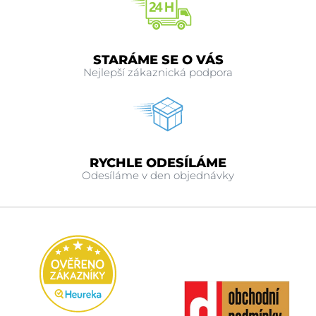
STARÁME SE O VÁS
Nejlepší zákaznická podpora
RYCHLE ODESÍLÁME
Odesíláme v den objednávky