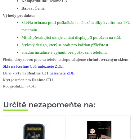
Kompatibilita:
Realme C31
Barva:
Černá
Výhody produktu:
Skvělá ochrana proti poškrábání a nárazům díky kvalitnímu TPU
materiálu.
Mírně přesahující okraje chrání displej při položení na stůl.
Stylový design, který se hodí pro každou příležitost.
Snadná instalace a vyjmutí bez poškození telefonu.
Přední dotykovou plochu telefonu doporučujeme
chránit tvrzeným sklem
.
Skla na Realme C31 naleznete ZDE
.
Další kryty na
Realme C31
naleznete ZDE.
Kryt je určen pro
Realme C31.
Kód produktu
74341
Určitě nezapomeňte na: