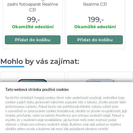
zadní fotoaparát Realme
Realme C31
C31
99,-
199,-
Okamžité odeslání
Okamžité odeslání
Přidat do košíku
Přidat do košíku
Mohlo by vás zajímat:
Tato webová stránka používá cookies
Na těchto stránkách fungují cookies, které naše společnosti využívají. Jednotlivé typy
cookies a jejich dobu zpracování naleznete popsané níže v tabulce. Zvolte prosím Vámi
preferovanou variantu. Pokud byste nás potřebovali ohledně výkonu vašich práv
v souvislosti se zpracováním cookies kontaktovat, obraťte se prosím na společnost, jejíž
stránky procházíte, nebo na našeho Pověřence pro ochranu osobních údajů. Pokud si
myslíte, že s osobními údaji nenakládáme, jak bychom měli, máte možnost podat
stížnost u Úřadu pro ochranu osobních údajů. Budeme však rádi, pokud se nejdříve
obrátíte přímo na nás a budeme tak moct Váš požadavek obratem vyřešit.