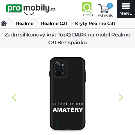
0
Realme
Realme C31
Kryty Realme C31
Zadní silikonový kryt TopQ DARK na mobil Realme
Zadní silikonový kryt TopQ DARK na mobil Realme C31
C31 Bez spánku
Bez spánku