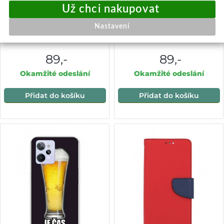
Zadní silikonový kryt DARK
Zadní silikonový kryt na
Nastavení
na Realme C31 Present
Realme C31 Rainbow Gun
89,-
89,-
Okamžité odeslání
Okamžité odeslání
Přidat do košíku
Přidat do košíku