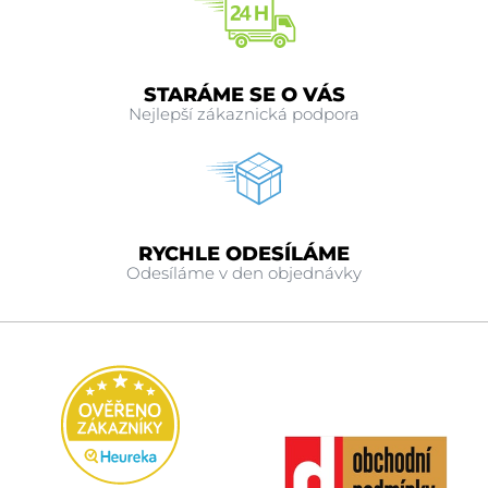
STARÁME SE O VÁS
Nejlepší zákaznická podpora
RYCHLE ODESÍLÁME
Odesíláme v den objednávky