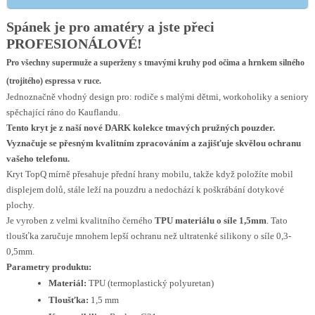
Spánek je pro amatéry a jste přeci
PROFESIONÁLOVÉ!
Pro všechny supermuže a superženy s tmavými kruhy pod očima a hrnkem silného
(trojitého) espressa v ruce.
Jednoznačně vhodný design pro: rodiče s malými dětmi, workoholiky a seniory
spěchající ráno do Kauflandu.
Tento kryt je z naší nové
DARK
kolekce tmavých pružných pouzder.
Vyznačuje se přesným kvalitním zpracováním a zajišťuje skvělou ochranu
vašeho telefonu.
Kryt TopQ mírně přesahuje přední hrany mobilu, takže když položíte mobil
displejem dolů, stále leží na pouzdru a nedochází k poškrábání dotykové
plochy.
Je vyroben z velmi kvalitního černého
TPU materiálu o síle 1,5mm
. Tato
tloušťka zaručuje mnohem lepší ochranu než ultratenké silikony o síle 0,3-
0,5mm.
Parametry produktu:
Materiál:
TPU (termoplastický polyuretan)
Tloušťka:
1,5 mm