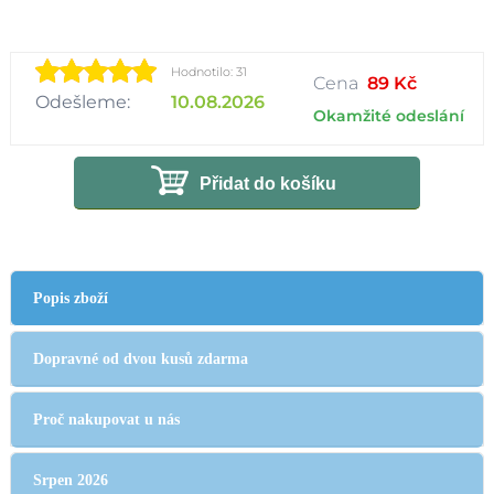
Hodnotilo: 31
Cena
89 Kč
Odešleme:
10.08.2026
Okamžité odeslání
Přidat do košíku
Popis zboží
Dopravné od dvou kusů zdarma
Proč nakupovat u nás
Srpen 2026