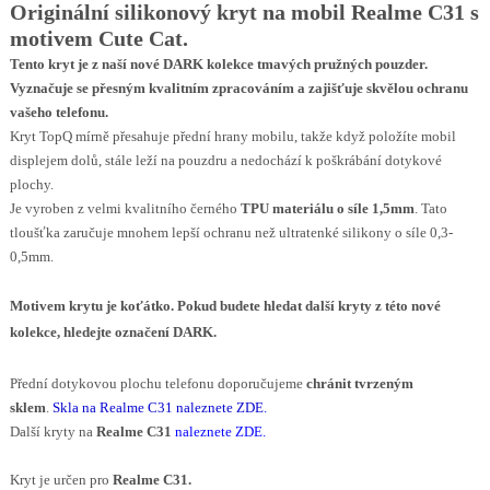
Originální silikonový kryt na mobil Realme C31 s
motivem Cute Cat.
Tento kryt je z naší nové
DARK
kolekce tmavých pružných pouzder.
Vyznačuje se přesným kvalitním zpracováním a zajišťuje skvělou ochranu
vašeho telefonu.
Kryt TopQ mírně přesahuje přední hrany mobilu, takže když položíte mobil
displejem dolů, stále leží na pouzdru a nedochází k poškrábání dotykové
plochy.
Je vyroben z velmi kvalitního černého
TPU materiálu o síle 1,5mm
. Tato
tloušťka zaručuje mnohem lepší ochranu než ultratenké silikony o síle 0,3-
0,5mm.
Motivem krytu je koťátko
.
Pokud budete hledat další kryty z této nové
kolekce, hledejte označení DARK.
Přední dotykovou plochu telefonu doporučujeme
chránit tvrzeným
sklem
.
Skla na Realme C31 naleznete ZDE
.
Další kryty na
Realme C31
naleznete ZDE.
Kryt je určen pro
Realme C31.