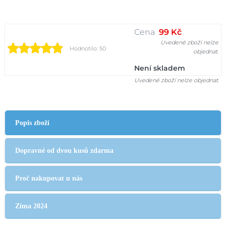
Cena
99 Kč
Uvedené zboží nelze
Hodnotilo: 50
objednat.
Není skladem
Uvedené zboží nelze objednat.
Popis zboží
Dopravné od dvou kusů zdarma
Proč nakupovat u nás
Zima 2024