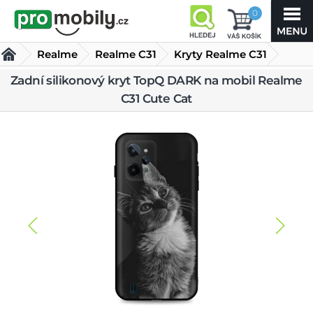
0
Realme
Realme C31
Kryty Realme C31
Zadní silikonový kryt TopQ DARK na mobil Realme
Zadní silikonový kryt TopQ DARK na mobil Realme C31
C31 Cute Cat
Cute Cat