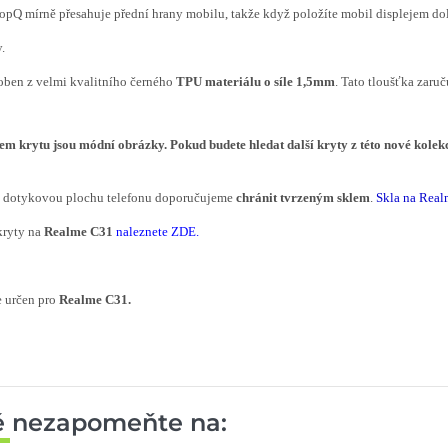
opQ mírně přesahuje přední hrany mobilu, takže když položíte mobil displejem dol
.
oben z velmi kvalitního černého
TPU materiálu o síle 1,5mm
. Tato tloušťka zaru
em krytu
jsou módní
obrázky
.
Pokud budete hledat další kryty z této nové kole
í dotykovou plochu telefonu doporučujeme
chránit tvrzeným sklem
.
Skla na Rea
kryty na
Realme C31
naleznete ZDE.
e určen pro
Realme C31.
ě nezapomeňte na: