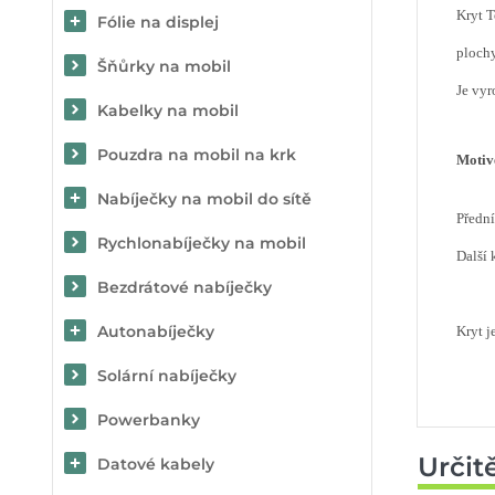
Kryt T
Fólie na displej
plochy
Šňůrky na mobil
Je vyr
Kabelky na mobil
Pouzdra na mobil na krk
Motiv
Nabíječky na mobil do sítě
Předn
Rychlonabíječky na mobil
Další 
Bezdrátové nabíječky
Autonabíječky
Kryt j
Solární nabíječky
Powerbanky
Určit
Datové kabely