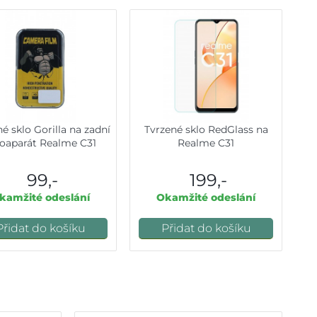
é sklo Gorilla na zadní
Tvrzené sklo RedGlass na
toaparát Realme C31
Realme C31
99,-
199,-
kamžité odeslání
Okamžité odeslání
Přidat do košíku
Přidat do košíku