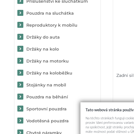
Příslušenství ke sluchátkům
Pouzdra na sluchátka
Reproduktory k mobilu
Držáky do auta
Držáky na kolo
Držáky na motorku
Držáky na koloběžku
Zadní s
Stojánky na mobil
Pouzdra na běhání
Sportovní pouzdra
Tato webová stránka použív
Na těchto stránkách fungují cookie
Vodotěsná pouzdra
prosím Vámi preferovanou variantu
na společnost, jejíž stránky proch
máte možnost podat stížnost u Úř
Chytré náramky