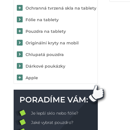
Ochranná tvrzená skla na tablety
Fólie na tablety
Pouzdra na tablety
Originální kryty na mobil
Chlupatá pouzdra
Dárkové poukázky
Apple
PORADÍME VÁM:
Je lepší sklo nebo fólie?
Jaké vybrat pouzdro?