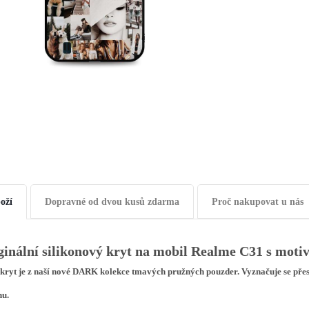
oží
Dopravné od dvou kusů zdarma
Proč nakupovat u nás
ginální silikonový kryt na mobil Realme C31 s mo
kryt je z naší nové
DARK
kolekce tmavých pružných pouzder. Vyznačuje se pře
nu.