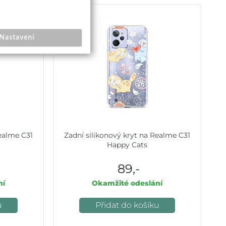
Nastavení
Realme C31
Zadní silikonový kryt na Realme C31
Happy Cats
89,-
ní
Okamžité odeslání
u
Přidat do košíku