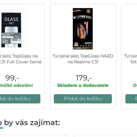
é sklo TopGlass na
Tvrzené sklo TopGlass HARD
Tvrzen
31 Full Cover černé
na Realme C31
fo
99,-
179,-
žité odeslání
Skladem u dodavatele
O
dat do košíku
Přidat do košíku
 by vás zajímat: