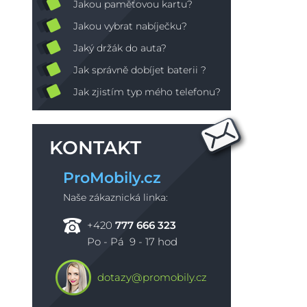
Jakou paměťovou kartu?
Jakou vybrat nabíječku?
Jaký držák do auta?
Jak správně dobíjet baterii ?
Jak zjistím typ mého telefonu?
KONTAKT
ProMobily.cz
Naše zákaznická linka:
+420
777 666 323
Po - Pá 9 - 17 hod
dotazy@promobily.cz