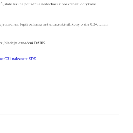
ů, stále leží na pouzdru a nedochází k poškrábání dotykové
čuje mnohem lepší ochranu než ultratenké silikony o síle 0,3-0,5mm.
kce, hledejte označení DARK.
lme C31 naleznete ZDE
.