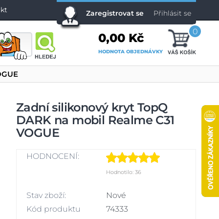
kt
Zaregistrovat se
Přihlásit se
0
0,00 Kč
HODNOTA OBJEDNÁVKY
VOGUE
Zadní silikonový kryt TopQ
DARK na mobil Realme C31
VOGUE
HODNOCENÍ:
Hodnotilo: 36
Stav zboží:
Nové
Kód produktu
74333