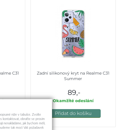
Realme C31
Zadní silikonový kryt na Realme C31
Summer
89,-
ní
Okamžité odeslání
u
Přidat do košíku
 popsané níže v tabulce. Zvolte
s kontaktovat, obraťte se prosím
aji nenakládáme, jak bychom měli,
a budeme tak moct Váš požadavek