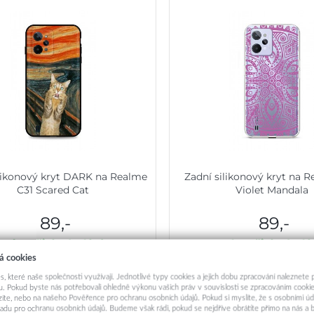
ilikonový kryt DARK na Realme
Zadní silikonový kryt na 
C31 Scared Cat
Violet Mandala
89,-
89,-
Okamžité odeslání
Okamžité odeslá
á cookies
Přidat do košíku
Přidat do košík
s, které naše společnosti využívají. Jednotlivé typy cookies a jejich dobu zpracování naleznete
. Pokud byste nás potřebovali ohledně výkonu vašich práv v souvislosti se zpracováním cookie
ázíte, nebo na našeho Pověřence pro ochranu osobních údajů. Pokud si myslíte, že s osobními úd
adu pro ochranu osobních údajů. Budeme však rádi, pokud se nejdříve obrátíte přímo na nás 