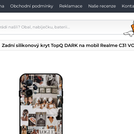
ma
Obchodní podmínky
Reklamace
Naše recenze
Konta
Zadní silikonový kryt TopQ DARK na mobil Realme C31 