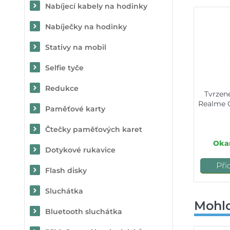
Nabíjecí kabely na hodinky
Nabíječky na hodinky
Stativy na mobil
Selfie tyče
Redukce
Tvrzen
Realme C
Paměťové karty
Čtečky paměťových karet
Okam
Dotykové rukavice
Při
Flash disky
Sluchátka
Mohlo
Bluetooth sluchátka