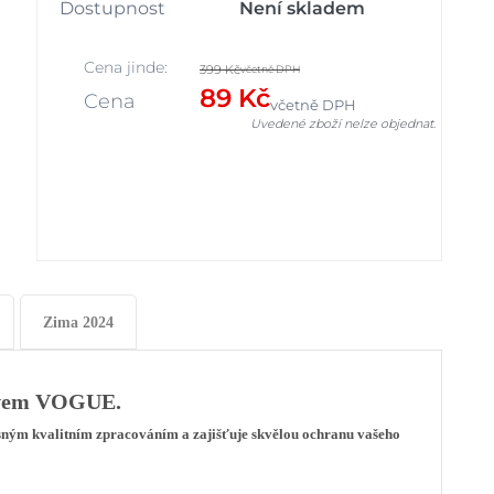
Dostupnost
Není skladem
Cena jinde:
399 Kč
včetně DPH
89 Kč
Cena
včetně DPH
Uvedené zboží nelze objednat.
Zima 2024
tivem VOGUE.
sným kvalitním zpracováním a zajišťuje skvělou ochranu vašeho