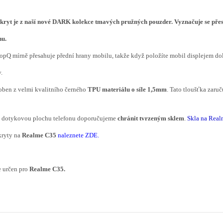
kryt je z naší nové
DARK
kolekce tmavých pružných pouzder. Vyznačuje se pře
nu.
opQ mírně přesahuje přední hrany mobilu, takže když položíte mobil displejem dol
.
oben z velmi kvalitního černého
TPU materiálu o síle 1,5mm
. Tato tloušťka zaru
í dotykovou plochu telefonu doporučujeme
chránit tvrzeným sklem
.
Skla na Rea
kryty na
Realme C35
naleznete ZDE.
e určen pro
Realme C35.