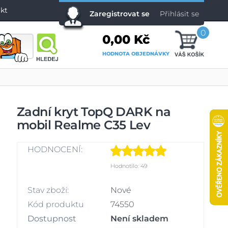
kt
Zaregistrovat se
Přihlásit se
0
0,00 Kč
HODNOTA OBJEDNÁVKY
Zadní kryt TopQ DARK na
mobil Realme C35 Lev
HODNOCENÍ:
Hodnotilo: 49
Stav zboží:
Nové
Kód produktu
74550
Dostupnost
Není skladem