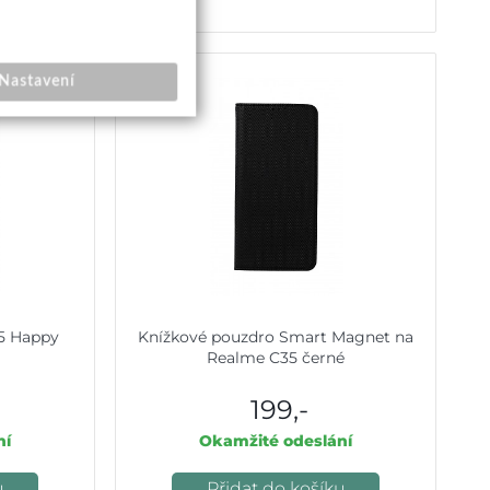
Nastavení
35 Happy
Knížkové pouzdro Smart Magnet na
Realme C35 černé
199,-
ní
Okamžité odeslání
u
Přidat do košíku