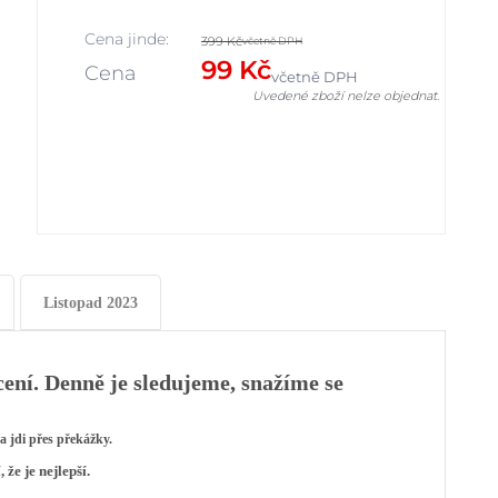
Cena jinde:
399 Kč
včetně DPH
99 Kč
Cena
včetně DPH
Uvedené zboží nelze objednat.
Listopad 2023
cení. Denně je sledujeme, snažíme se
a jdi přes překážky.
 že je nejlepší.