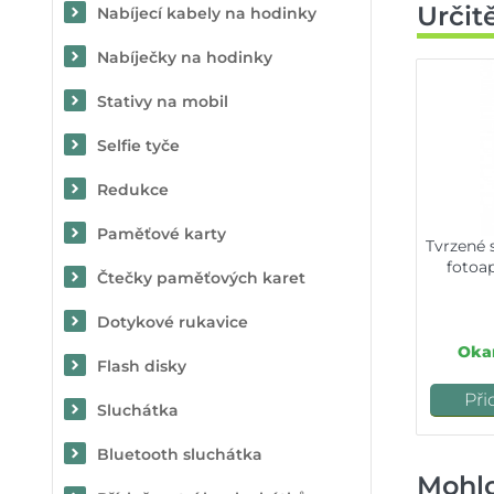
Určit
Nabíjecí kabely na hodinky
Nabíječky na hodinky
Stativy na mobil
Selfie tyče
Redukce
Paměťové karty
Tvrzené s
fotoa
Čtečky paměťových karet
Dotykové rukavice
Okam
Flash disky
Při
Sluchátka
Bluetooth sluchátka
Mohlo