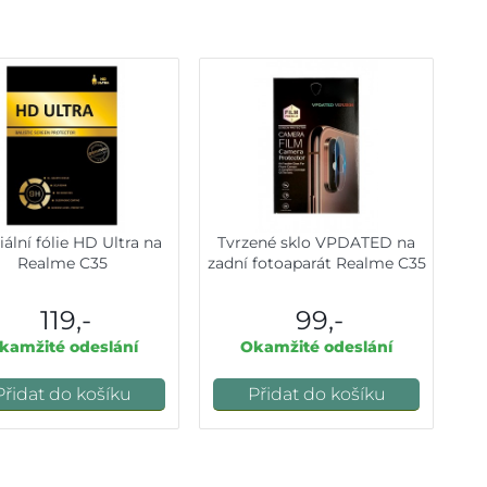
ální fólie HD Ultra na
Tvrzené sklo VPDATED na
Realme C35
zadní fotoaparát Realme C35
119,-
99,-
kamžité odeslání
Okamžité odeslání
Přidat do košíku
Přidat do košíku