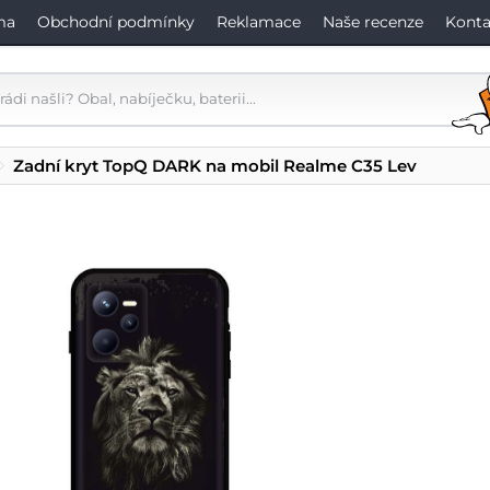
ma
Obchodní podmínky
Reklamace
Naše recenze
Konta
Zadní kryt TopQ DARK na mobil Realme C35 Lev