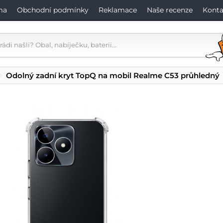
ma
Obchodní podmínky
Reklamace
Naše recenze
Konta
Odolný zadní kryt TopQ na mobil Realme C53 průhledný