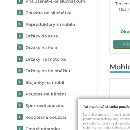
Příslušenství ke sluchátkům
Tvrzen
Real
Pouzdra na sluchátka
Reproduktory k mobilu
Okam
Držáky do auta
Při
Držáky na kolo
Držáky na motorku
Mohlo
Držáky na koloběžku
Stojánky na mobil
Pouzdra na běhání
Sportovní pouzdra
Tato webová stránka použív
Na těchto stránkách fungují cookie
Vodotěsná pouzdra
prosím Vámi preferovanou variantu
na společnost, jejíž stránky proch
máte možnost podat stížnost u Úř
Chytré náramky