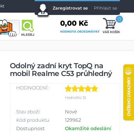
kt
Zaregistrovat se
Přihlásit se
0
0,00 Kč
HODNOTA OBJEDNÁVKY
Odolný zadní kryt TopQ na
mobil Realme C53 průhledný
HODNOCENÍ:
Hodnotilo: 32
Stav zboží:
Nové
Kód produktu
129962
Dostupnost
Okamžité odeslání