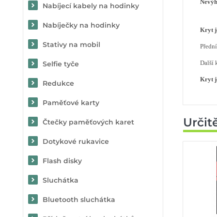
Nevý
Nabíjecí kabely na hodinky
Nabíječky na hodinky
Kryt 
Stativy na mobil
Předn
Další 
Selfie tyče
Kryt 
Redukce
Paměťové karty
Určit
Čtečky paměťových karet
Dotykové rukavice
Flash disky
Sluchátka
Bluetooth sluchátka