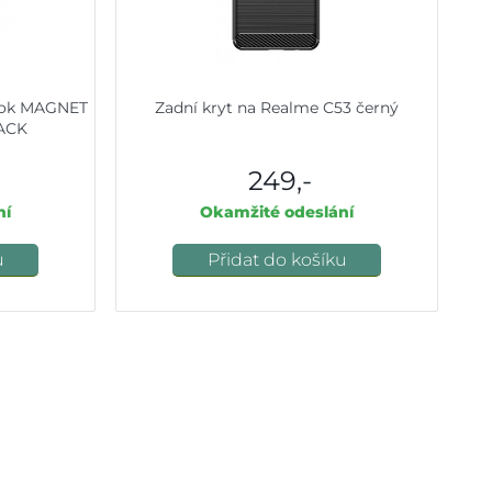
ook MAGNET
Zadní kryt na Realme C53 černý
ACK
249,-
ní
Okamžité odeslání
u
Přidat do košíku