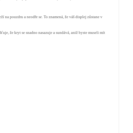
eží na pouzdru a neodře se. To znamená, že váš displej zůstane v
ťuje, že kryt se snadno nasazuje a sundává, aniž byste museli mít