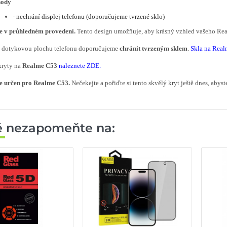
hody
- nechrání displej telefonu (doporučujeme tvrzené sklo)
je v průhledném provedení.
Tento design umožňuje, aby krásný vzhled vašeho Real
í dotykovou plochu telefonu doporučujeme
chránit tvrzeným sklem
.
Skla na Real
kryty na
Realme C53
naleznete ZDE
.
je určen pro Realme C53.
Nečekejte a pořiďte si tento skvělý kryt ještě dnes, abyst
ě nezapomeňte na: