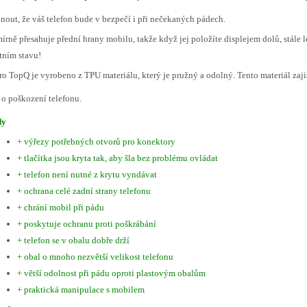
nout, že váš telefon bude v bezpečí i při nečekaných pádech.
írně přesahuje přední hrany mobilu, takže když jej položíte displejem dolů, stále l
tním stavu!
o TopQ je vyrobeno z TPU materiálu, který je pružný a odolný. Tento materiál zajiš
o poškození telefonu.
dy
+ výřezy potřebných otvorů pro konektory
+ tlačítka jsou kryta tak, aby šla bez problému ovládat
+ telefon není nutné z krytu vyndávat
+ ochrana celé zadní strany telefonu
+ chrání mobil při pádu
+ poskytuje ochranu proti poškrábání
+ telefon se v obalu dobře drží
+ obal o mnoho nezvětší velikost telefonu
+ větší odolnost při pádu oproti plastovým obalům
+ praktická manipulace s mobilem