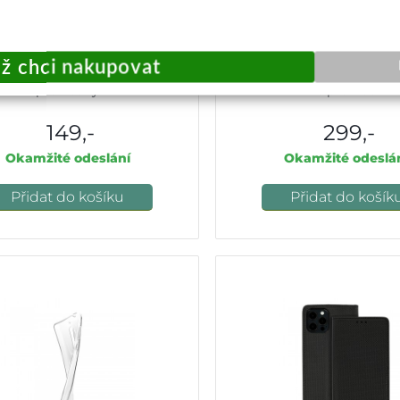
í kryt na Realme C53 1 mm
Knížkové pouzdro na Realm
průhledný
s přezkou
149,-
299,-
Okamžité odeslání
Okamžité odeslá
Přidat do košíku
Přidat do košík