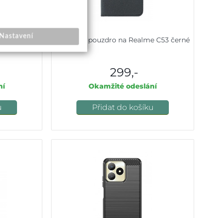
Nastavení
e C53 černé
Knížkové pouzdro na Realme C53 černé
299,-
ní
Okamžité odeslání
u
Přidat do košíku