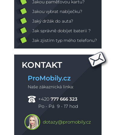
Jakou paměťovou kartu?
Jakou vybrat nabíječku?
Jaký držák do auta?
Jak správně dobíjet baterii ?
Jak zjistím typ mého telefonu?
KONTAKT
ProMobily.cz
Naše zákaznická linka:
+420
777 666 323
Po - Pá 9 - 17 hod
dotazy@promobily.cz