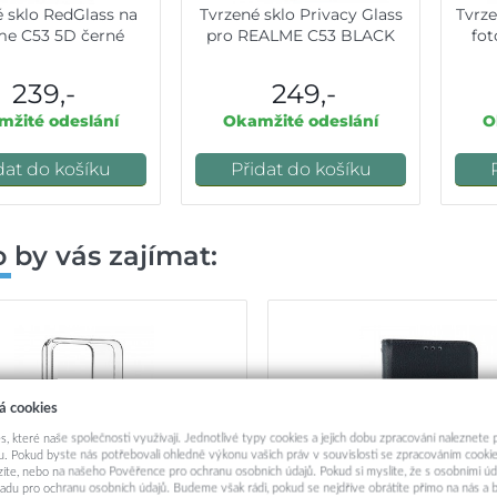
é sklo RedGlass na
Tvrzené sklo Privacy Glass
Tvrze
me C53 5D černé
pro REALME C53 BLACK
fot
239,-
249,-
žité odeslání
Okamžité odeslání
O
dat do košíku
Přidat do košíku
 by vás zajímat:
á cookies
s, které naše společnosti využívají. Jednotlivé typy cookies a jejich dobu zpracování naleznete
. Pokud byste nás potřebovali ohledně výkonu vašich práv v souvislosti se zpracováním cookie
ázíte, nebo na našeho Pověřence pro ochranu osobních údajů. Pokud si myslíte, že s osobními úd
adu pro ochranu osobních údajů. Budeme však rádi, pokud se nejdříve obrátíte přímo na nás 