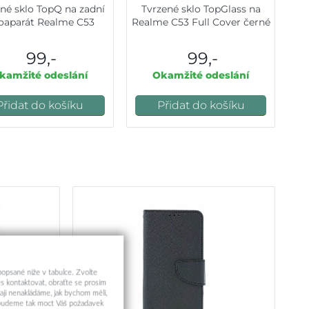
né sklo TopQ na zadní
Tvrzené sklo TopGlass na
oaparát Realme C53
Realme C53 Full Cover černé
99,-
99,-
kamžité odeslání
Okamžité odeslání
Přidat do košíku
Přidat do košíku
 popsané níže v tabulce. Zvolte
s kontaktovat, obraťte se prosím
aji nenakládáme, jak bychom měli,
a budeme tak moct Váš požadavek