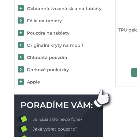
Ochranná tvrzená skla na tablety
Fólie na tablety
TPU gel
Pouzdra na tablety
Originální kryty na mobil
Chlupatá pouzdra
Dárkové poukázky
Apple
PORADÍME VÁM:
Je lepší sklo nebo fólie?
Jaké vybrat pouzdro?