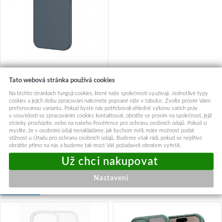
TPU gelový kryt FIXED
Tato webová stránka používá cookies
ReStory pro Apple iPhone 15,
modrý
Na těchto stránkách fungují cookies, které naše společnosti využívají. Jednotlivé typy
cookies a jejich dobu zpracování naleznete popsané níže v tabulce. Zvolte prosím Vámi
376,-
preferovanou variantu. Pokud byste nás potřebovali ohledně výkonu vašich práv
v souvislosti se zpracováním cookies kontaktovat, obraťte se prosím na společnost, jejíž
Centrální sklad
stránky procházíte, nebo na našeho Pověřence pro ochranu osobních údajů. Pokud si
myslíte, že s osobními údaji nenakládáme, jak bychom měli, máte možnost podat
stížnost u Úřadu pro ochranu osobních údajů. Budeme však rádi, pokud se nejdříve
Přidat do košíku
obrátíte přímo na nás a budeme tak moct Váš požadavek obratem vyřešit.
Nastavení
Mohlo by vás zajímat: