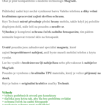
Obal je plně kompatibilní s moderní technologií
MagSafe.
Průhledný zadní kryt
nechá vyniknout barvu Vašeho telefonu
a díky velmi
kvalitnímu zpracování zajistí skvělou ochranu.
Kryt Techsuit
mírně přesahuje
přední
hrany
mobilu, takže když jej položíte
displejem dolů, stále leží na pouzdru a
neodře se
.
Výhodou
je kompletní
ochrana čoček zadního fotoaparátu
, tím pádem
nemusíte kupovat tvrzené sklo na fotoaparát.
Uvnitř
pouzdra jsou zabudované speciální
magnety
, které
zajistí
bezproblémové nabíjení,
aniž byste museli mobilní telefon z krytu
vyndat.
Lze ho využít s
bezdrátovou Qi nabíječkou
nebo přicvaknout k
nabíječce
MagSafe
.
Pouzdro je vyrobeno z
kvalitního TPU
materiálu, který je velice
příjemný na
dotek
.
Kryt je balen v
originální krabičce
značky
Techsuit
.
Výhody
+ výřezy potřebných otvorů pro konektory
+ tlačítka jsou kryta tak, aby šla bez problému ovládat
+ ochrana čoček na zadní fotoaparát
+ poskytuje ochranu proti poškrábání