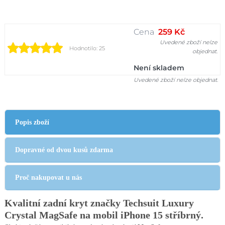
Cena
259 Kč
Uvedené zboží nelze
Hodnotilo: 25
objednat.
Není skladem
Uvedené zboží nelze objednat.
Popis zboží
Dopravné od dvou kusů zdarma
Proč nakupovat u nás
Kvalitní zadní kryt značky Techsuit Luxury
Crystal MagSafe na mobil iPhone 15
stříbrný
.