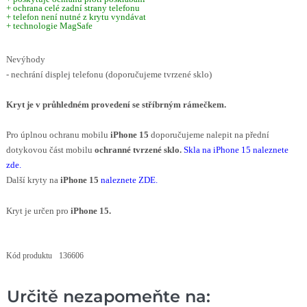
+ ochrana celé zadní strany telefonu
+ telefon není nutné z krytu vyndávat
+ technologie MagSafe
Nevýhody
- nechrání displej telefonu (doporučujeme tvrzené sklo)
Kryt je v průhledném provedení se stříbrným rámečkem.
Pro úplnou ochranu mobilu
iPhone 15
doporučujeme nalepit na přední
dotykovou část mobilu
ochranné tvrzené sklo.
Skla na iPhone 15 naleznete
zde
.
Další kryty na
iPhone
15
naleznete ZDE
.
Kryt je určen pro
iPhone 15
.
Kód produktu
136606
Určitě nezapomeňte na: