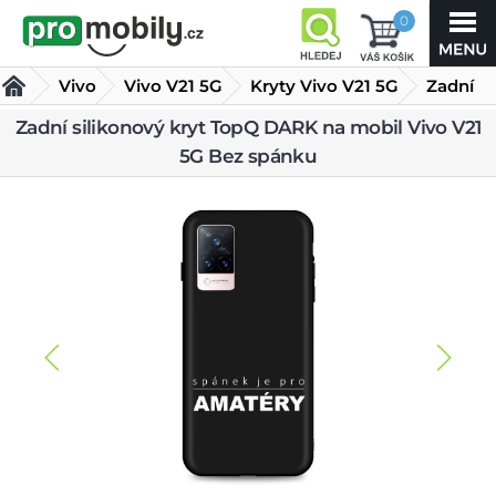
0
Vivo
Vivo V21 5G
Kryty Vivo V21 5G
Zadní
Zadní silikonový kryt TopQ DARK na mobil Vivo V21
silikonový kryt TopQ DARK na mobil Vivo V21 5G Bez
5G Bez spánku
spánku