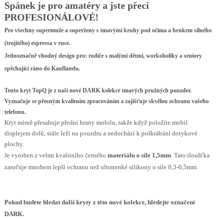
Spánek je pro amatéry a jste přeci
PROFESIONÁLOVÉ!
Pro všechny supermuže a superženy s tmavými kruhy pod očima a hrnkem silného
(trojitého) espressa v ruce.
Jednoznačně vhodný design pro: rodiče s malými dětmi, workoholiky a seniory
spěchající ráno do Kauflandu.
Tento kryt TopQ je z naší nové DARK kolekce tmavých pružných pouzder.
Vyznačuje se přesným kvalitním zpracováním a zajišťuje skvělou ochranu vašeho
telefonu.
Kryt mírně přesahuje přední hrany mobilu, takže když položíte mobil
displejem dolů, stále leží na pouzdru a nedochází k poškrábání dotykové
plochy.
Je vyroben z velmi kvalitního černého
materiálu o síle 1,5mm
. Tato tloušťka
zaručuje mnohem lepší ochranu než ultratenké silikony o síle 0,3-0,5mm.
Pokud budete hledat další kryty z této nové kolekce, hledejte označení
DARK.