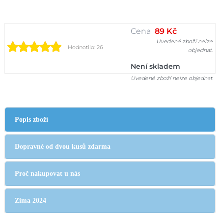
Cena
89 Kč
Uvedené zboží nelze
Hodnotilo: 26
objednat.
Není skladem
Uvedené zboží nelze objednat.
Popis zboží
Dopravné od dvou kusů zdarma
Proč nakupovat u nás
Zima 2024