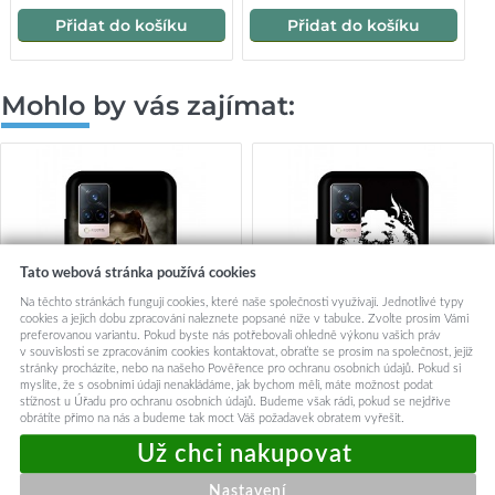
Přidat do košíku
Přidat do košíku
Mohlo by vás zajímat:
Tato webová stránka používá cookies
Na těchto stránkách fungují cookies, které naše společnosti využívají. Jednotlivé typy
cookies a jejich dobu zpracování naleznete popsané níže v tabulce. Zvolte prosím Vámi
preferovanou variantu. Pokud byste nás potřebovali ohledně výkonu vašich práv
v souvislosti se zpracováním cookies kontaktovat, obraťte se prosím na společnost, jejíž
stránky procházíte, nebo na našeho Pověřence pro ochranu osobních údajů. Pokud si
myslíte, že s osobními údaji nenakládáme, jak bychom měli, máte možnost podat
stížnost u Úřadu pro ochranu osobních údajů. Budeme však rádi, pokud se nejdříve
obrátíte přímo na nás a budeme tak moct Váš požadavek obratem vyřešit.
Zadní silikonový kryt DARK
Zadní silikonový kryt DARK
na Vivo V21 5G Respect
na Vivo V21 5G Fighting Dog
Nastavení