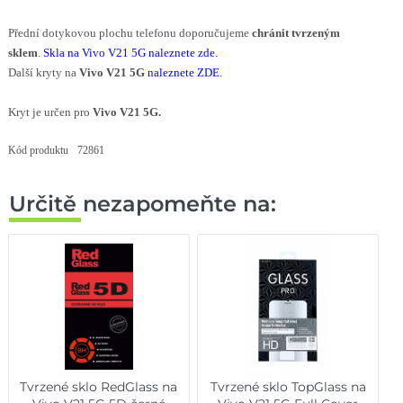
Přední dotykovou plochu telefonu doporučujeme
chránit tvrzeným
sklem
.
Skla na Vivo V21 5G naleznete zde
.
Další kryty na
Vivo V21 5G
naleznete ZDE
.
Kryt je určen pro
Vivo V21 5G.
Kód produktu
72861
Určitě nezapomeňte na:
Tvrzené sklo RedGlass na
Tvrzené sklo TopGlass na