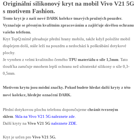
Originální silikonový kryt na mobil Vivo V21 5G
s motivem Fashion.
Tento kryt je z naší nové
DARK
kolekce tmavých pružných pouzder.
Vyznačuje se přesným kvalitním zpracováním a zajišťuje skvělou ochranu
vašeho telefonu.
Kryt TopQ mírně přesahuje přední hrany mobilu, takže když položíte mobil
displejem dolů, stále leží na pouzdru a nedochází k poškrábání dotykové
plochy.
Je vyroben z velmi kvalitního černého
TPU materiálu o síle 1,5mm
. Tato
tloušťka zaručuje mnohem lepší ochranu než ultratenké silikony o síle 0,3-
0,5mm.
Motivem krytu
jsou módní značky
.
Pokud budete hledat další kryty z této
nové kolekce, hledejte označení DARK.
Přední dotykovou plochu telefonu doporučujeme
chránit tvrzeným
sklem
.
Skla na Vivo V21 5G naleznete zde
.
Další kryty na
Vivo V21 5G
naleznete ZDE
.
Kryt je určen pro
Vivo V21 5G.