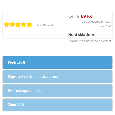
Cena
89 Kč
Uvedené zboží nelze
Hodnotilo: 30
objednat.
Není skladem
Uvedené zboží nelze objednat.
Popis zboží
Dopravné od dvou kusů zdarma
Proč nakupovat u nás
Zima 2024