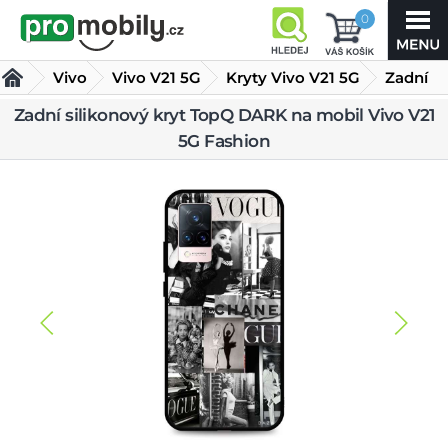
0
Vivo
Vivo V21 5G
Kryty Vivo V21 5G
Zadní
Zadní silikonový kryt TopQ DARK na mobil Vivo V21
silikonový kryt TopQ DARK na mobil Vivo V21 5G Fashion
5G Fashion