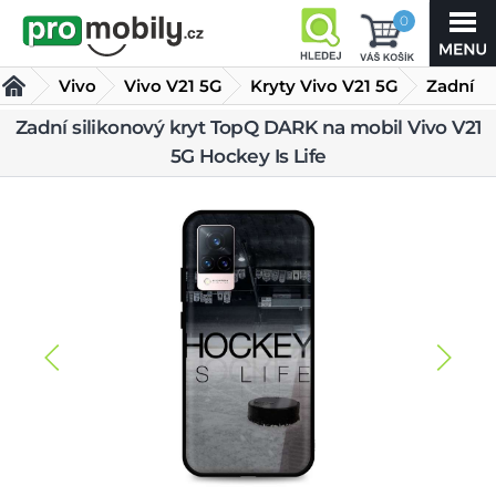
0
Vivo
Vivo V21 5G
Kryty Vivo V21 5G
Zadní
Zadní silikonový kryt TopQ DARK na mobil Vivo V21
silikonový kryt TopQ DARK na mobil Vivo V21 5G Hockey
5G Hockey Is Life
Is Life