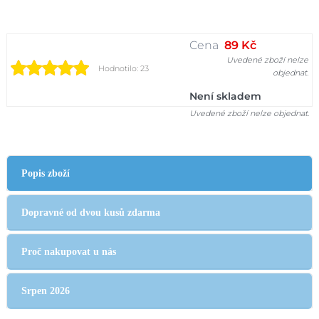
Cena
89 Kč
Uvedené zboží nelze
Hodnotilo: 23
objednat.
Není skladem
Uvedené zboží nelze objednat.
Popis zboží
Dopravné od dvou kusů zdarma
Proč nakupovat u nás
Srpen 2026