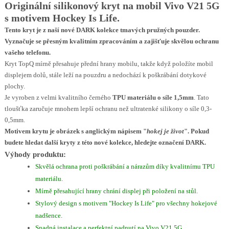
Originální silikonový kryt na mobil Vivo V21 5G
s motivem Hockey Is Life.
Tento kryt je z naší nové
DARK
kolekce tmavých pružných pouzder.
Vyznačuje se přesným kvalitním zpracováním a zajišťuje skvělou ochranu
vašeho telefonu.
Kryt TopQ mírně přesahuje přední hrany mobilu, takže když položíte mobil
displejem dolů, stále leží na pouzdru a nedochází k poškrábání dotykové
plochy.
Je vyroben z velmi kvalitního černého
TPU materiálu o síle 1,5mm
. Tato
tloušťka zaručuje mnohem lepší ochranu než ultratenké silikony o síle 0,3-
0,5mm.
Motivem krytu
je
obrázek s anglickým nápisem "
hokej je život
"
.
Pokud
budete hledat další kryty z této nové kolekce, hledejte označení DARK.
Výhody produktu:
Skvělá ochrana proti poškrábání a nárazům díky kvalitnímu TPU
materiálu.
Mírně přesahující hrany chrání displej při položení na stůl.
Stylový design s motivem "Hockey Is Life" pro všechny hokejové
nadšence.
Snadná instalace a perfektní padnutí na Vivo V21 5G.