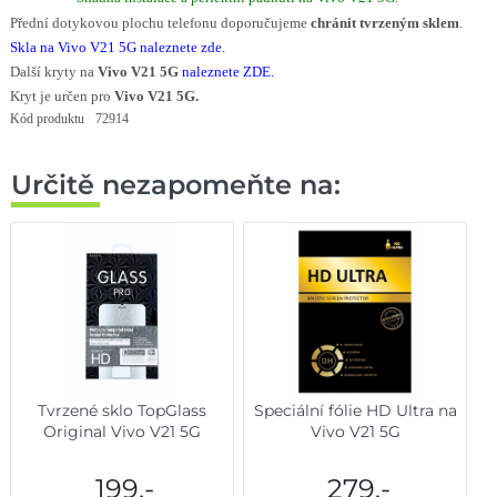
Přední dotykovou plochu telefonu doporučujeme
chránit tvrzeným sklem
.
Skla na Vivo V21 5G naleznete zde
.
Další kryty na
Vivo V21 5G
naleznete ZDE
.
Kryt je určen pro
Vivo V21 5G.
Kód produktu
72914
Určitě nezapomeňte na:
Tvrzené sklo TopGlass
Speciální fólie HD Ultra na
Original Vivo V21 5G
Vivo V21 5G
199,-
279,-