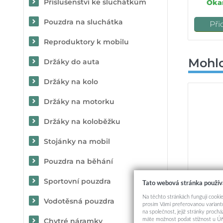
Příslušenství ke sluchátkům
Okam
Pouzdra na sluchátka
Při
Reproduktory k mobilu
Mohlo
Držáky do auta
Držáky na kolo
Držáky na motorku
Držáky na koloběžku
Stojánky na mobil
Pouzdra na běhání
Sportovní pouzdra
Tato webová stránka použív
Na těchto stránkách fungují cookie
Vodotěsná pouzdra
prosím Vámi preferovanou variantu
Zadní si
na společnost, jejíž stránky proch
máte možnost podat stížnost u Úř
Chytré náramky