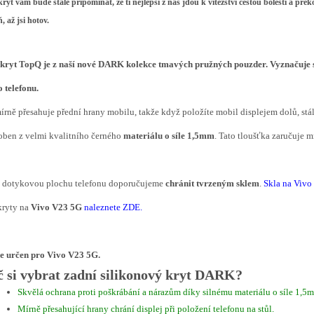
kryt vám bude stále připomínat, že ti nejlepší z nás jdou k vítězství cestou bolesti a př
, až jsi hotov.
kryt TopQ je z naší nové
DARK
kolekce tmavých pružných pouzder. Vyznačuje 
 telefonu.
írně přesahuje přední hrany mobilu, takže když položíte mobil displejem dolů, stá
oben z velmi kvalitního černého
materiálu o síle 1,5mm
. Tato tloušťka zaručuje 
í dotykovou plochu telefonu doporučujeme
chránit tvrzeným sklem
.
Skla na Viv
kryty na
Vivo V23 5G
naleznete ZDE
.
je určen pro Vivo V23 5G.
č si vybrat zadní silikonový kryt DARK?
Skvělá ochrana proti poškrábání a nárazům díky silnému materiálu o síle 1,5
Mírně přesahující hrany chrání displej při položení telefonu na stůl.