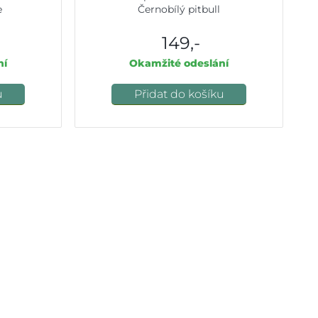
e
Černobílý pitbull
149,-
ní
Okamžité odeslání
u
Přidat do košíku