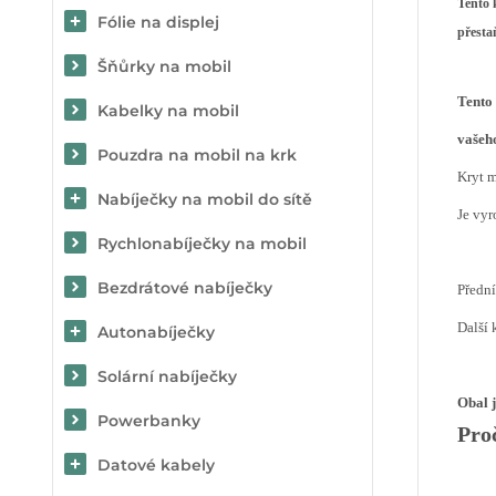
Tento 
Fólie na displej
přestaň
Šňůrky na mobil
Tento 
Kabelky na mobil
vašeho
Pouzdra na mobil na krk
Kryt m
Nabíječky na mobil do sítě
Je vyr
Rychlonabíječky na mobil
Bezdrátové nabíječky
Předn
Další 
Autonabíječky
Solární nabíječky
Obal 
Powerbanky
Pro
Datové kabely