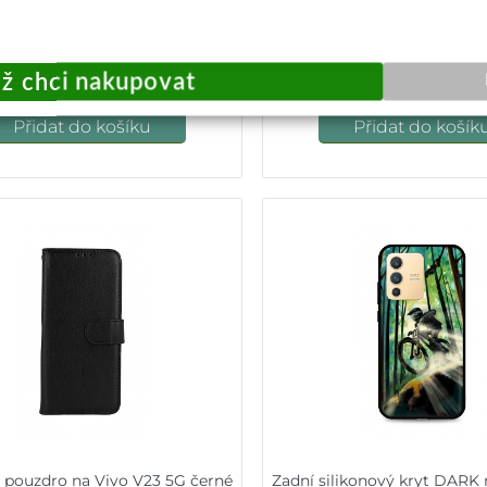
89,-
149,-
Okamžité odeslání
Okamžité odeslá
Přidat do košíku
Přidat do košík
 pouzdro na Vivo V23 5G černé
Zadní silikonový kryt DARK 