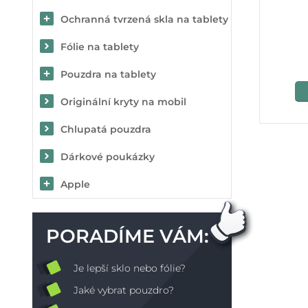
Ochranná tvrzená skla na tablety
Fólie na tablety
Pouzdra na tablety
Originální kryty na mobil
Chlupatá pouzdra
Dárkové poukázky
Apple
PORADÍME VÁM:
Je lepší sklo nebo fólie?
Jaké vybrat pouzdro?