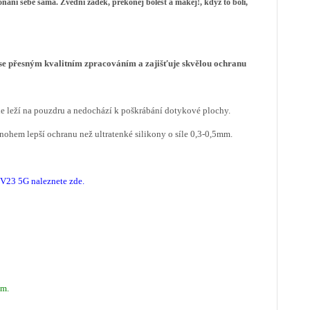
ekonání sebe sama. Zvedni zadek,
překonej bolest a makej!
, když to bolí,
se přesným kvalitním zpracováním a zajišťuje skvělou ochranu
le leží na pouzdru a nedochází k poškrábání dotykové plochy.
mnohem lepší ochranu než ultratenké silikony o síle 0,3-0,5mm.
o V23 5G
naleznete zde
.
mm.