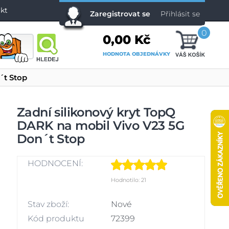
kt
Zaregistrovat se
Přihlásit se
0
0,00 Kč
HODNOTA OBJEDNÁVKY
´t Stop
Zadní silikonový kryt TopQ
DARK na mobil Vivo V23 5G
Don´t Stop
HODNOCENÍ:
Hodnotilo: 21
Stav zboží:
Nové
Kód produktu
72399