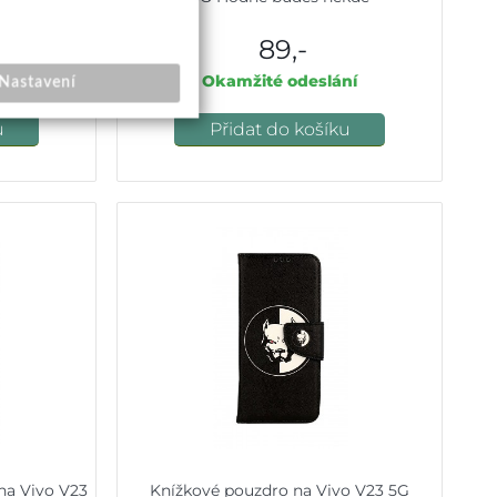
89,-
ní
Okamžité odeslání
Nastavení
u
Přidat do košíku
na Vivo V23
Knížkové pouzdro na Vivo V23 5G