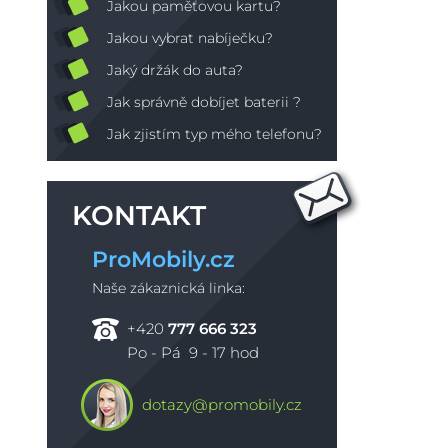
Jakou paměťovou kartu?
Jakou vybrat nabíječku?
Jaký držák do auta?
Jak správně dobíjet baterii ?
Jak zjistím typ mého telefonu?
KONTAKT
ProMobily.cz
Naše zákaznická linka:
+420
777 666 323
Po - Pá 9 - 17 hod
dotazy@promobily.cz