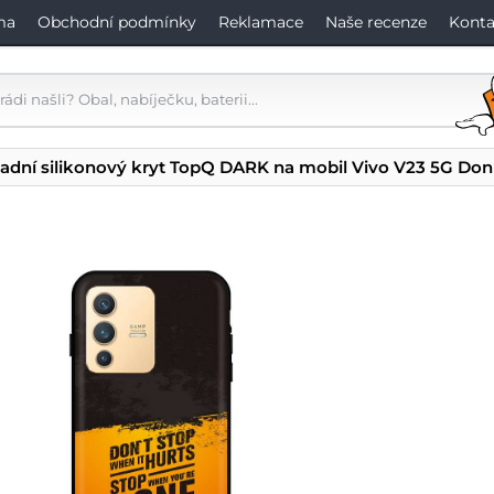
ma
Obchodní podmínky
Reklamace
Naše recenze
Konta
adní silikonový kryt TopQ DARK na mobil Vivo V23 5G Don