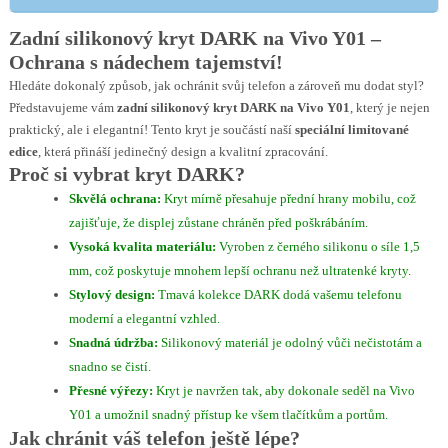
Zadní silikonový kryt DARK na Vivo Y01 –
Ochrana s nádechem tajemství!
Hledáte dokonalý způsob, jak ochránit svůj telefon a zároveň mu dodat styl?
Představujeme vám
zadní silikonový kryt DARK na Vivo Y01
, který je nejen
praktický, ale i elegantní! Tento kryt je součástí naší
speciální limitované
edice
, která přináší jedinečný design a kvalitní zpracování.
Proč si vybrat kryt DARK?
Skvělá ochrana:
Kryt mírně přesahuje přední hrany mobilu, což
zajišťuje, že displej zůstane chráněn před poškrábáním.
Vysoká kvalita materiálu:
Vyroben z černého silikonu o síle 1,5
mm, což poskytuje mnohem lepší ochranu než ultratenké kryty.
Stylový design:
Tmavá kolekce DARK dodá vašemu telefonu
moderní a elegantní vzhled.
Snadná údržba:
Silikonový materiál je odolný vůči nečistotám a
snadno se čistí.
Přesné výřezy:
Kryt je navržen tak, aby dokonale seděl na Vivo
Y01 a umožnil snadný přístup ke všem tlačítkům a portům.
Jak chránit váš telefon ještě lépe?