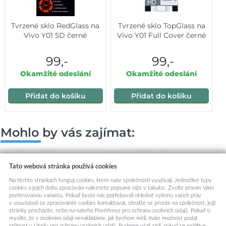
Tvrzené sklo RedGlass na
Tvrzené sklo TopGlass na
Vivo Y01 5D černé
Vivo Y01 Full Cover černé
99,-
99,-
Okamžité odeslání
Okamžité odeslání
Přidat do košíku
Přidat do košíku
Mohlo by vás zajímat:
Tato webová stránka používá cookies
Na těchto stránkách fungují cookies, které naše společnosti využívají. Jednotlivé typy
cookies a jejich dobu zpracování naleznete popsané níže v tabulce. Zvolte prosím Vámi
preferovanou variantu. Pokud byste nás potřebovali ohledně výkonu vašich práv
v souvislosti se zpracováním cookies kontaktovat, obraťte se prosím na společnost, jejíž
stránky procházíte, nebo na našeho Pověřence pro ochranu osobních údajů. Pokud si
myslíte, že s osobními údaji nenakládáme, jak bychom měli, máte možnost podat
stížnost u Úřadu pro ochranu osobních údajů. Budeme však rádi, pokud se nejdříve