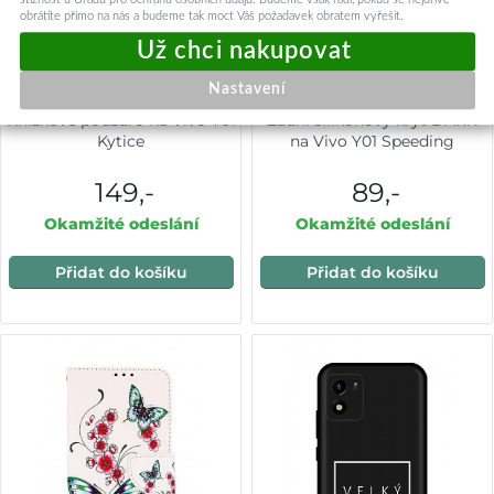
obrátíte přímo na nás a budeme tak moct Váš požadavek obratem vyřešit.
Nastavení
Knížkové pouzdro na Vivo Y01
Zadní silikonový kryt DARK
Kytice
na Vivo Y01 Speeding
149,-
89,-
Okamžité odeslání
Okamžité odeslání
Přidat do košíku
Přidat do košíku