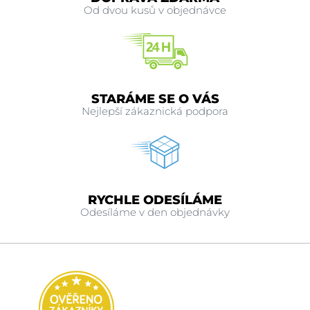
Od dvou kusů v objednávce
STARÁME SE O VÁS
Nejlepší zákaznická podpora
RYCHLE ODESÍLÁME
Odesíláme v den objednávky