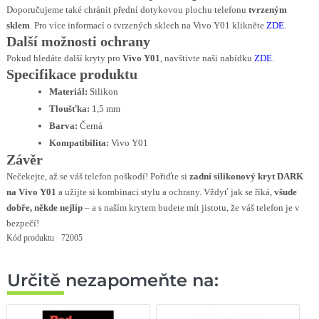
Doporučujeme také chránit přední dotykovou plochu telefonu
tvrzeným
sklem
. Pro více informací o tvrzených sklech na Vivo Y01 klikněte
ZDE
.
Další možnosti ochrany
Pokud hledáte další kryty pro
Vivo Y01
, navštivte naši nabídku
ZDE
.
Specifikace produktu
Materiál:
Silikon
Tloušťka:
1,5 mm
Barva:
Černá
Kompatibilita:
Vivo Y01
Závěr
Nečekejte, až se váš telefon poškodí! Pořiďte si
zadní silikonový kryt DARK
na Vivo Y01
a užijte si kombinaci stylu a ochrany. Vždyť jak se říká,
všude
dobře, někde nejlíp
– a s naším krytem budete mít jistotu, že váš telefon je v
bezpečí!
Kód produktu
72005
Určitě nezapomeňte na: