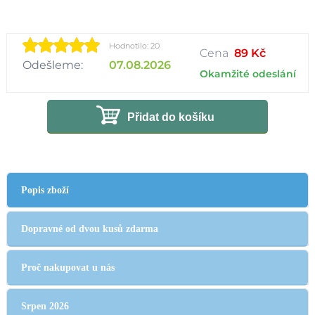
Hodnotilo: 20
Cena
89 Kč
Odešleme:
07.08.2026
Okamžité odeslání
Přidat do košíku
Popis zboží
Dopravné od dvou kusů zdarma
Proč nakupovat u nás
Srpen 2026