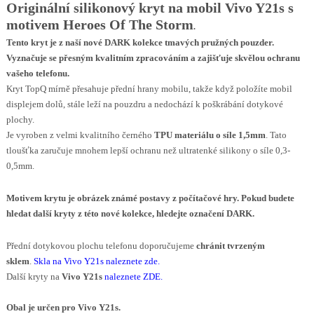
Originální silikonový kryt na mobil Vivo Y21s s
motivem Heroes Of The Storm
.
Tento kryt je z naší nové
DARK
kolekce tmavých pružných pouzder.
Vyznačuje se přesným kvalitním zpracováním a zajišťuje skvělou ochranu
vašeho telefonu.
Kryt TopQ mírně přesahuje přední hrany mobilu, takže když položíte mobil
displejem dolů, stále leží na pouzdru a nedochází k poškrábání dotykové
plochy.
Je vyroben z velmi kvalitního černého
TPU materiálu o síle 1,5mm
. Tato
tloušťka zaručuje mnohem lepší ochranu než ultratenké silikony o síle 0,3-
0,5mm.
Motivem krytu je
obrázek
známé postavy z počítačové hry
.
Pokud budete
hledat další kryty z této nové kolekce, hledejte označení DARK.
Přední dotykovou plochu telefonu doporučujeme
chránit tvrzeným
sklem
.
Skla na Vivo Y21s
naleznete zde
.
Další kryty na
Vivo Y21s
naleznete ZDE
.
Obal je určen pro Vivo Y21s.