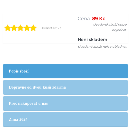
Cena
89 Kč
Uvedené zboží nelze
Hodnotilo: 23
objednat.
Není skladem
Uvedené zboží nelze objednat.
Popis zboží
Dopravné od dvou kusů zdarma
Proč nakupovat u nás
Zima 2024