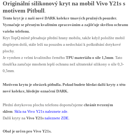
Originální silikonový kryt na mobil Vivo Y21s s
motivem Pitbull
.
Tento kryt je z naší nové
DARK
kolekce tmavých pružných pouzder.
Vyznačuje se přesným kvalitním zpracováním a zajišťuje skvělou ochranu
vašeho telefonu.
Kryt TopQ mírně přesahuje přední hrany mobilu, takže když položíte mobil
displejem dolů, stále leží na pouzdru a nedochází k poškrábání dotykové
plochy.
Je vyroben z velmi kvalitního černého
TPU materiálu o síle 1,5mm
. Tato
tloušťka zaručuje mnohem lepší ochranu než ultratenké silikony o síle 0,3-
0,5mm.
Motivem krytu
je
obrázek
pitbulla
.
Pokud budete hledat další kryty z této
nové kolekce, hledejte označení DARK.
Přední dotykovou plochu telefonu doporučujeme
chránit tvrzeným
sklem
.
Skla na Vivo Y21s
naleznete zde
.
Další kryty na
Vivo Y21s
naleznete ZDE
.
Obal je určen pro Vivo Y21s.