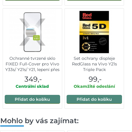
Ochranné tvrzené sklo
Set ochrany displeje
FIXED Full-Cover pro Vivo
RedGlass na Vivo Y21s
Y33s/ Y21s/ Y21, lepení přes
Triple Pack
celý displej, černé
349,-
99,-
Centrální sklad
Okamžité odeslání
Přidat do košíku
Přidat do košíku
Mohlo by vás zajímat: