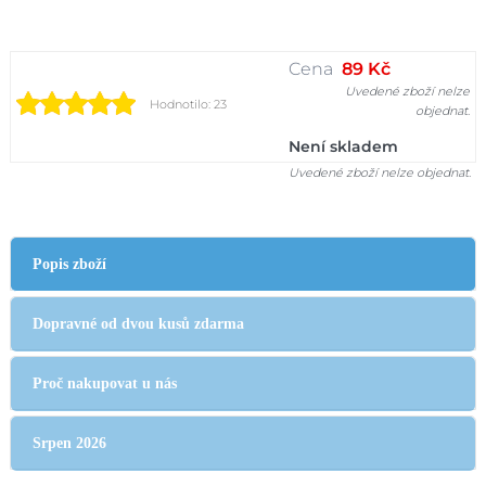
Cena
89 Kč
Uvedené zboží nelze
Hodnotilo: 23
objednat.
Není skladem
Uvedené zboží nelze objednat.
Popis zboží
Dopravné od dvou kusů zdarma
Proč nakupovat u nás
Srpen 2026