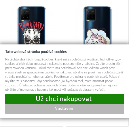
Tato webová stránka používá cookies
Na těchto stránkách fungují cookies, které naše společnosti využívají. Jednotlivé typy
cookies a jejich dobu zpracování naleznete popsané níže v tabulce. Zvolte prosím Vámi
preferovanou variantu. Pokud byste nás potřebovali ohledně výkonu vašich práv
v souvislosti se zpracováním cookies kontaktovat, obraťte se prosím na společnost, jejíž
Zadní silikonový kryt na Vivo
Zadní silikonový kryt na Vivo
stránky procházíte, nebo na našeho Pověřence pro ochranu osobních údajů. Pokud si
Y21s Black Roy
Y21s Dreaming
myslíte, že s osobními údaji nenakládáme, jak bychom měli, máte možnost podat
stížnost u Úřadu pro ochranu osobních údajů. Budeme však rádi, pokud se nejdříve
obrátíte přímo na nás a budeme tak moct Váš požadavek obratem vyřešit.
89,-
89,-
Okamžité odeslání
Okamžité odeslání
Nastavení
Přidat do košíku
Přidat do košíku