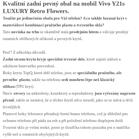
Kvalitní zadní pevný obal na mobil Vivo Y21s
LUXURY
Retro Flowers
.
Toužíte po jedinečném obalu pro Váš telefon? A co takhle luxusní kryt v
materiálové kombinaci pružného plastu a tvrzeného skla?
Tato
novinka na trhu
se okamžitě stala
prodejním hitem
a válcuje prodeje
ostatních oblíbených silikonů a pevných krytů.
Proč? Z několika důvodů.
Zadní stranu krytu kryje speciální tvrzené sklo
, které zajistí stálost a
odolnost barevného provedení.
Boky krytu TopQ, které drží telefon, jsou ze
speciálního pružného, ale
pevného plastu
, takže na telefonu
sedí mnohem lépe než klasický
silikon
(TPU kryt).
Navíc
otvory
na mikrofony, konektory a reproduktory
jsou vyřezány naprosto
přesně
, takže se nestává, že u těchto krytů něco nesedí, jako se to stává u těch
levnějších.
Plastové boky lehounce přesahují horní hranu telefonu, což je důležité pro
ochranu telefonu při pádu na roh a při položení telefonu displejem dolů.
Tvrzené sklo je velmi tenké, proto je tloušťka tohoto pouzdra jen o maličko
vyšší než u ostatních obyčejných krytů.