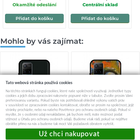
Okamžité odeslání
Centrální sklad
Přidat do košíku
Přidat do košíku
Mohlo by vás zajímat:
Tato webová stránka používá cookies
Na těchto stránkách fungují cookies, které naše společnosti využívají. Jednotlivé typy
cookies a jejich dobu zpracování naleznete popsané níže v tabulce. Zvolte prosím Vámi
preferovanou variantu. Pokud byste nás potřebovali ohledně výkonu vašich práv
v souvislosti se zpracováním cookies kontaktovat, obraťte se prosím na společnost, jejíž
stránky procházíte, nebo na našeho Pověřence pro ochranu osobních údajů. Pokud si
myslíte, že s osobními údaji nenakládáme, jak bychom měli, máte možnost podat
stížnost u Úřadu pro ochranu osobních údajů. Budeme však rádi, pokud se nejdříve
obrátíte přímo na nás a budeme tak moct Váš požadavek obratem vyřešit.
Zadní silikonový kryt DARK
Zadní silikonový kryt DARK
na Vivo Y21s Speeding
na Vivo Y21s Bob Marley