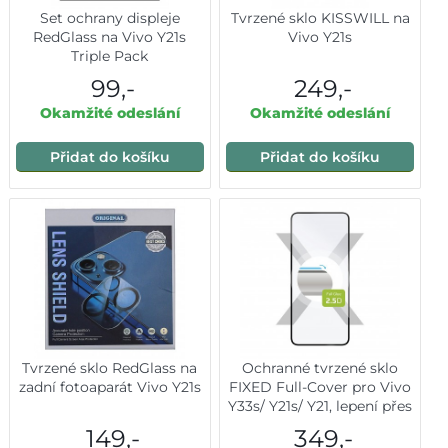
Set ochrany displeje
Tvrzené sklo KISSWILL na
RedGlass na Vivo Y21s
Vivo Y21s
Triple Pack
99,-
249,-
Okamžité odeslání
Okamžité odeslání
Přidat do košíku
Přidat do košíku
Tvrzené sklo RedGlass na
Ochranné tvrzené sklo
zadní fotoaparát Vivo Y21s
FIXED Full-Cover pro Vivo
Y33s/ Y21s/ Y21, lepení přes
celý displej, černé
149,-
349,-