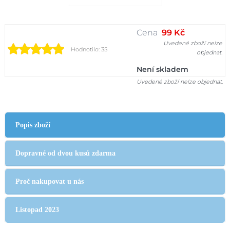
Cena
99 Kč
Uvedené zboží nelze
Hodnotilo: 35
objednat.
Není skladem
Uvedené zboží nelze objednat.
Popis zboží
Dopravné od dvou kusů zdarma
Proč nakupovat u nás
Listopad 2023