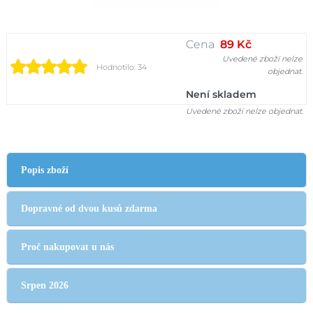
Cena
89 Kč
Uvedené zboží nelze
Hodnotilo: 34
objednat.
Není skladem
Uvedené zboží nelze objednat.
Popis zboží
Dopravné od dvou kusů zdarma
Proč nakupovat u nás
Srpen 2026