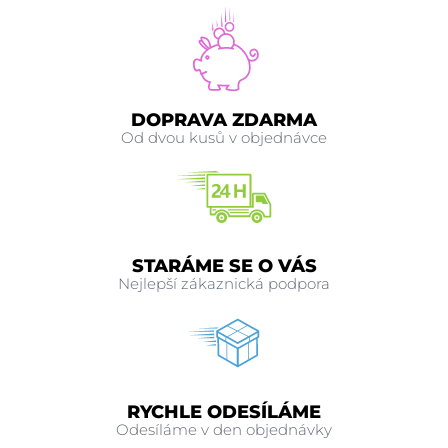
DOPRAVA ZDARMA
Od dvou kusů v objednávce
STARÁME SE O VÁS
Nejlepší zákaznická podpora
RYCHLE ODESÍLÁME
Odesíláme v den objednávky