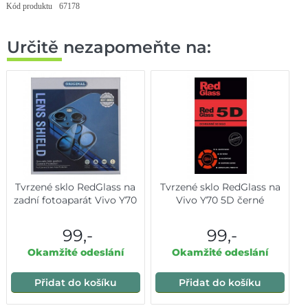
Kód produktu
67178
Určitě nezapomeňte na:
Tvrzené sklo RedGlass na
Tvrzené sklo RedGlass na
zadní fotoaparát Vivo Y70
Vivo Y70 5D černé
99,-
99,-
Okamžité odeslání
Okamžité odeslání
Přidat do košíku
Přidat do košíku