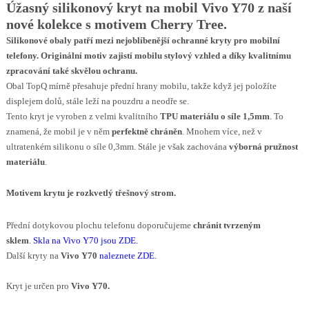
Úžasný silikonový kryt na mobil Vivo Y70 z naší
nové kolekce s motivem Cherry Tree
.
Silikonové obaly patří mezi nejoblíbenější ochranné kryty pro mobilní
telefony. Originální motiv za
jistí
m
obilu
stylový vzhled a díky kvalitnímu
zpracování také skvělou ochranu.
Obal TopQ mírně přesahuje přední hrany mobilu, takže když jej položíte
displejem dolů, stále leží na pouzdru a neodře se.
Tento kryt je vyroben z velmi kvalitního
TPU materiálu o síle 1,5mm
. To
znamená, že mobil je v něm
perfektně chráněn
. Mnohem více, než v
ultratenkém silikonu o síle 0,3mm. Stále je však zachována
výborná pružnost
materiálu
.
Motivem krytu
je rozkvetlý třešnový strom
.
Přední dotykovou plochu telefonu doporučujeme
chránit tvrzeným
sklem
.
Skla na Vivo Y70 jsou ZDE
.
Další kryty na
Vivo Y70
naleznete ZDE
.
Kryt je určen pro
Vivo Y70.