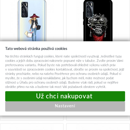
Tato webová stránka používá cookies
Na těchto stránkách fungují cookies, které naše společnosti využívají. Jednotlivé typy
cookies a jejich dobu zpracování naleznete popsané níže v tabulce. Zvolte prosím Vámi
preferovanou variantu. Pokud byste nás potřebovali ohledně výkonu vašich práv
Zadní silikonový kryt na Vivo
Zadní silikonový kryt DARK
v souvislosti se zpracováním cookies kontaktovat, obraťte se prosím na společnost, jejíž
Y70 Lady 2
na Vivo Y70 Gorilla
stránky procházíte, nebo na našeho Pověřence pro ochranu osobních údajů. Pokud si
myslíte, že s osobními údaji nenakládáme, jak bychom měli, máte možnost podat
stížnost u Úřadu pro ochranu osobních údajů. Budeme však rádi, pokud se nejdříve
89,-
89,-
obrátíte přímo na nás a budeme tak moct Váš požadavek obratem vyřešit.
Okamžité odeslání
Okamžité odeslání
Nastavení
Přidat do košíku
Přidat do košíku