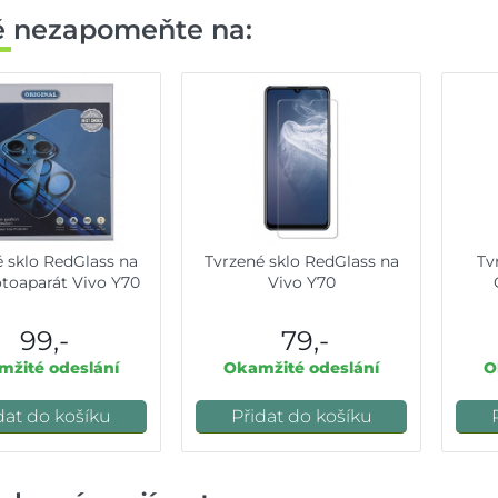
ě nezapomeňte na:
é sklo RedGlass na
Tvrzené sklo RedGlass na
Tv
otoaparát Vivo Y70
Vivo Y70
99,-
79,-
žité odeslání
Okamžité odeslání
O
dat do košíku
Přidat do košíku