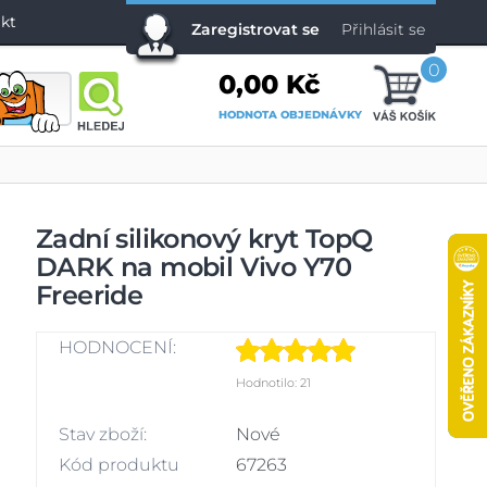
kt
Zaregistrovat se
Přihlásit se
0
0,00 Kč
HODNOTA OBJEDNÁVKY
Zadní silikonový kryt TopQ
DARK na mobil Vivo Y70
Freeride
HODNOCENÍ:
Hodnotilo: 21
Stav zboží:
Nové
Kód produktu
67263