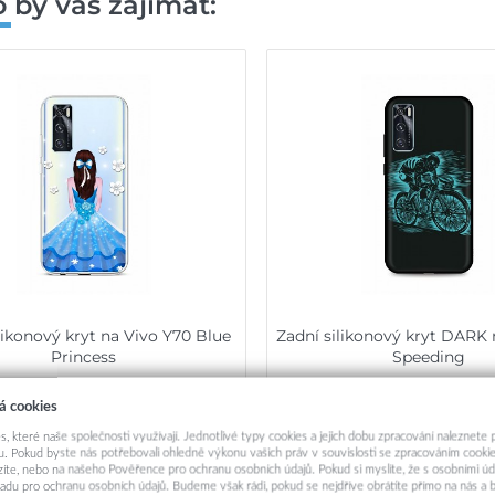
 by vás zajímat:
likonový kryt na Vivo Y70 Blue
Zadní silikonový kryt DARK 
Princess
Speeding
89,-
89,-
á cookies
s, které naše společnosti využívají. Jednotlivé typy cookies a jejich dobu zpracování naleznete
Okamžité odeslání
Okamžité odeslá
. Pokud byste nás potřebovali ohledně výkonu vašich práv v souvislosti se zpracováním cookie
ázíte, nebo na našeho Pověřence pro ochranu osobních údajů. Pokud si myslíte, že s osobními úd
Přidat do košíku
Přidat do košík
adu pro ochranu osobních údajů. Budeme však rádi, pokud se nejdříve obrátíte přímo na nás 