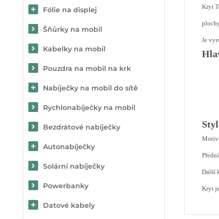
Kryt T
Fólie na displej
plochy
Šňůrky na mobil
Je vyr
Kabelky na mobil
Hla
Pouzdra na mobil na krk
Nabíječky na mobil do sítě
Rychlonabíječky na mobil
Sty
Bezdrátové nabíječky
Motive
Autonabíječky
Předn
Solární nabíječky
Další 
Powerbanky
Kryt j
Datové kabely