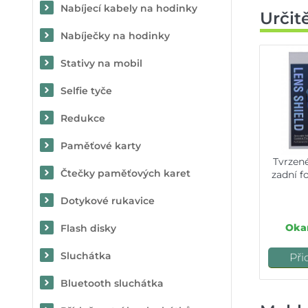
Nabíjecí kabely na hodinky
Určit
Nabíječky na hodinky
Stativy na mobil
Selfie tyče
Redukce
Paměťové karty
Tvrzen
Čtečky paměťových karet
zadní f
Dotykové rukavice
Okam
Flash disky
Sluchátka
Při
Bluetooth sluchátka