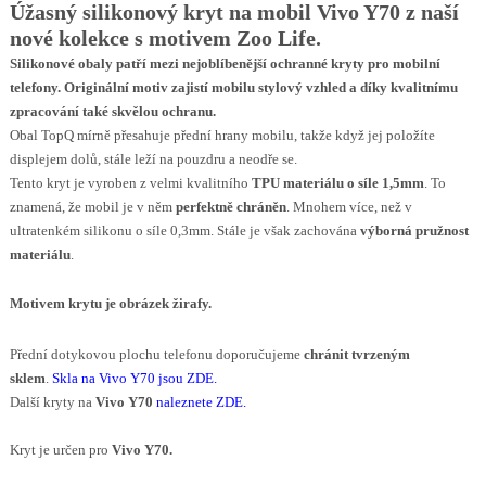
Úžasný silikonový kryt na mobil Vivo Y70 z naší
nové kolekce s motivem Zoo Life
.
Silikonové obaly patří mezi nejoblíbenější ochranné kryty pro mobilní
telefony. Originální motiv za
jistí
m
obilu
stylový vzhled a díky kvalitnímu
zpracování také skvělou ochranu.
Obal TopQ mírně přesahuje přední hrany mobilu, takže když jej položíte
displejem dolů, stále leží na pouzdru a neodře se.
Tento kryt je vyroben z velmi kvalitního
TPU materiálu o síle 1,5mm
. To
znamená, že mobil je v něm
perfektně chráněn
. Mnohem více, než v
ultratenkém silikonu o síle 0,3mm. Stále je však zachována
výborná pružnost
materiálu
.
Motivem krytu
je obrázek žirafy
.
Přední dotykovou plochu telefonu doporučujeme
chránit tvrzeným
sklem
.
Skla na Vivo Y70 jsou ZDE
.
Další kryty na
Vivo Y70
naleznete ZDE
.
Kryt je určen pro
Vivo Y70.