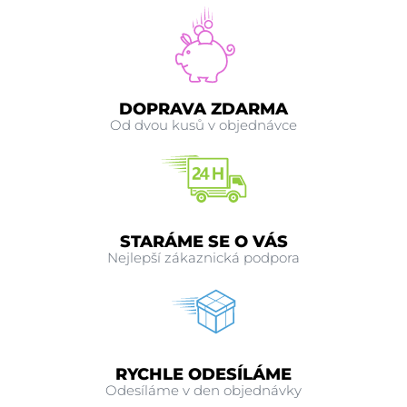
DOPRAVA ZDARMA
Od dvou kusů v objednávce
STARÁME SE O VÁS
Nejlepší zákaznická podpora
RYCHLE ODESÍLÁME
Odesíláme v den objednávky