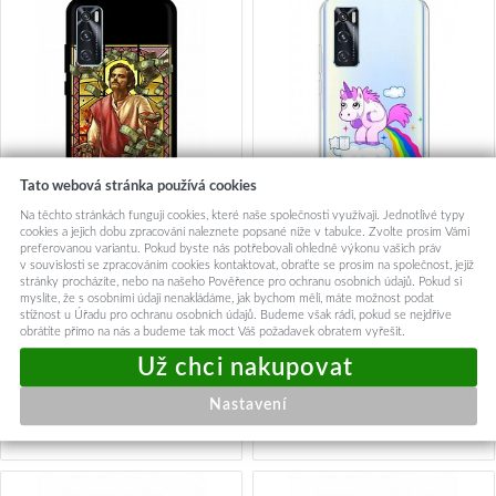
Tato webová stránka používá cookies
Na těchto stránkách fungují cookies, které naše společnosti využívají. Jednotlivé typy
cookies a jejich dobu zpracování naleznete popsané níže v tabulce. Zvolte prosím Vámi
preferovanou variantu. Pokud byste nás potřebovali ohledně výkonu vašich práv
Zadní silikonový kryt DARK
Zadní silikonový kryt na Vivo
v souvislosti se zpracováním cookies kontaktovat, obraťte se prosím na společnost, jejíž
na Vivo Y70 Narcos
Y70 Rainbow Disaster
stránky procházíte, nebo na našeho Pověřence pro ochranu osobních údajů. Pokud si
myslíte, že s osobními údaji nenakládáme, jak bychom měli, máte možnost podat
stížnost u Úřadu pro ochranu osobních údajů. Budeme však rádi, pokud se nejdříve
89,-
89,-
obrátíte přímo na nás a budeme tak moct Váš požadavek obratem vyřešit.
Okamžité odeslání
Okamžité odeslání
Nastavení
Přidat do košíku
Přidat do košíku