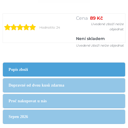
Cena
89 Kč
Uvedené zboží nelze
Hodnotilo: 24
objednat.
Není skladem
Uvedené zboží nelze objednat.
Popis zboží
Dopravné od dvou kusů zdarma
Proč nakupovat u nás
Srpen 2026