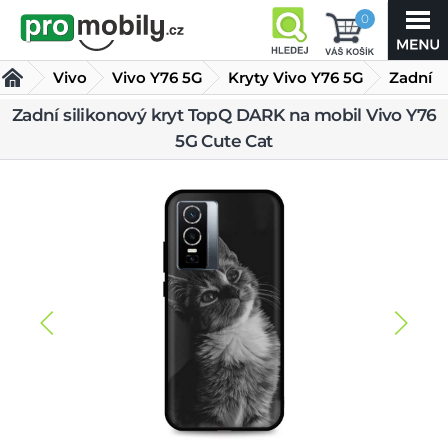
0
Vivo
Vivo Y76 5G
Kryty Vivo Y76 5G
Zadní
Zadní silikonový kryt TopQ DARK na mobil Vivo Y76
silikonový kryt TopQ DARK na mobil Vivo Y76 5G Cute Cat
5G Cute Cat