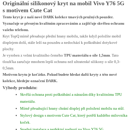
Originální silikonový kryt na mobil Vivo Y76 5G
s motivem Cute Cat
Tento kryt je z naší nové
DARK
kolekce tmavých pružných pouzder.
Vyznačuje se přesným kvalitním zpracováním a zajišťuje skvělou ochranu
vašeho telefonu.
Kryt TopQ mírně přesahuje přední hrany mobilu, takže když položíte mobil
displejem dolů, stále leží na pouzdru a nedochází k poškrábání dotykové
plochy.
Je vyroben z velmi kvalitního černého
TPU materiálu o síle 1,5mm
. Tato
tloušťka zaručuje mnohem lepší ochranu než ultratenké silikony o síle 0,3-
0,5mm.
Motivem krytu je koťátko
. Pokud budete hledat další kryty z této nové
kolekce, hledejte označení DARK.
Výhody produktu:
Skvělá ochrana proti poškrábání a nárazům díky kvalitnímu TPU
materiálu.
Mírně přesahující hrany chrání displej při položení mobilu na stůl.
Stylový design s motivem Cute Cat, který potěší každého milovníka
koček.
Snadná instalace a perfektní padnutí na Vivo Y76 5G.