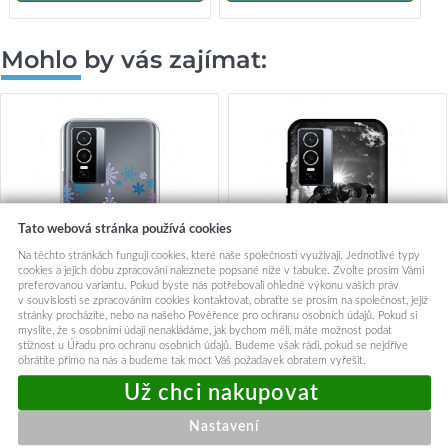
Mohlo by vás zajímat:
Tato webová stránka používá cookies
Na těchto stránkách fungují cookies, které naše společnosti využívají. Jednotlivé typy
cookies a jejich dobu zpracování naleznete popsané níže v tabulce. Zvolte prosím Vámi
preferovanou variantu. Pokud byste nás potřebovali ohledně výkonu vašich práv
v souvislosti se zpracováním cookies kontaktovat, obraťte se prosím na společnost, jejíž
stránky procházíte, nebo na našeho Pověřence pro ochranu osobních údajů. Pokud si
myslíte, že s osobními údaji nenakládáme, jak bychom měli, máte možnost podat
stížnost u Úřadu pro ochranu osobních údajů. Budeme však rádi, pokud se nejdříve
Zadní silikonový kryt na Vivo
Zadní silikonový kryt DARK
obrátíte přímo na nás a budeme tak moct Váš požadavek obratem vyřešit.
Y76 5G Snowflake
na Vivo Y76 5G Mountain
Rider
89,-
89,-
Nastavení
Okamžité odeslání
Okamžité odeslání