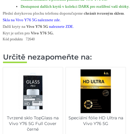
Dostupnost dalších krytů v kolekci DARK pro rozšíření vaší sbírky.
Přední dotykovou plochu telefonu doporučujeme
chránit tvrzeným sklem
.
Skla na Vivo Y76 5G naleznete zde
.
Další kryty na
Vivo Y76 5G
naleznete ZDE
.
Kryt je určen pro
Vivo Y76 5G.
Kód produktu
72640
Určitě nezapomeňte na:
Tvrzené sklo TopGlass na
Speciální fólie HD Ultra na
Vivo Y76 5G Full Cover
Vivo Y76 5G
černé