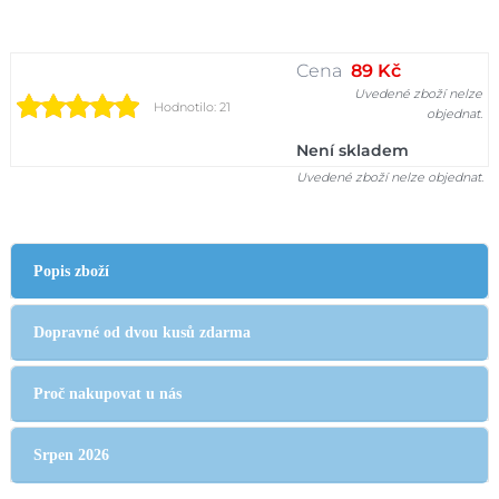
Cena
89 Kč
Uvedené zboží nelze
Hodnotilo: 21
objednat.
Není skladem
Uvedené zboží nelze objednat.
Popis zboží
Dopravné od dvou kusů zdarma
Proč nakupovat u nás
Srpen 2026