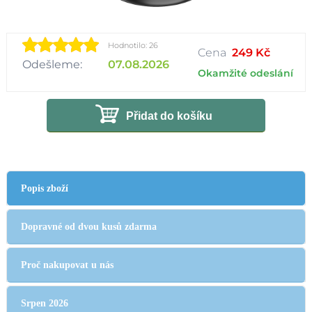
Hodnotilo: 26
Cena
249 Kč
Odešleme:
07.08.2026
Okamžité odeslání
Přidat do košíku
Popis zboží
Dopravné od dvou kusů zdarma
Proč nakupovat u nás
Srpen 2026