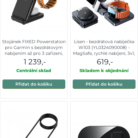
Stojánek FIXED Powerstation
Lisen - bezdrátová nabíječka
pro Garmin s bezdrátovým
W103 (YL0324090008) -
nabíjením až pro 3 zařízení,
MagSafe, rychlé nabíjení, 3v1,
15W+5W+2.5W, černý
Qi2, s kabelem Type-C, síťová
1 239,-
619,-
nabíječka - černá
Centrální sklad
Skladem k objednání
Přidat do košíku
Přidat do košíku