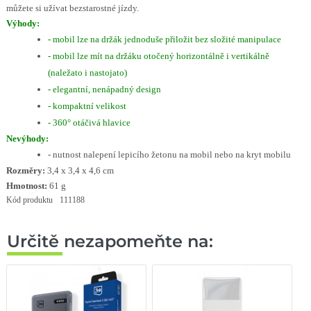
můžete si užívat bezstarostné jízdy.
Výhody:
- mobil lze na držák jednoduše přiložit bez složité manipulace
- mobil lze mít na držáku otočený horizontálně i vertikálně
(naležato i nastojato)
- elegantní, nenápadný design
- kompaktní velikost
- 360° otáčivá hlavice
Nevýhody:
- nutnost nalepení lepicího žetonu na mobil nebo na kryt mobilu
Rozměry:
3,4 x 3,4 x 4,6 cm
Hmotnost:
61 g
Kód produktu
111188
Určitě nezapomeňte na: