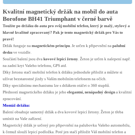
Kvalitní magnetický držák na mobil do auta
Borofone BH41 Triumphant v černé barvě
Toužíte po držáku do auta pro svůj mobilní telefon, který je malý, stylový a
hlavně kvalitně zpracovaný? Pak je tento magnetický držák pro Vás to
pravé!
Držák funguje na
magnetickém principu
. Je určen k připevnění na
palubní
desku
ve vozidle.
Součástí balení jsou dva
kovové lepící žetony
. Žeton je určen k nalepení např.
na zadní kryt Vašeho telefonu, GPS atd.
Díky žetonu stačí mobilní telefon k držáku jednoduše přiložit a můžete si
užívat bezstarostné jízdy s Vaším mobilním telefonem na očích.
Díky speciálnímu mechanismu lze s držákem otáčet o 360 stupňů.
Předností magnetického držáku je jeho
elegantní, nenápadný design
a kvalitní
zpracování.
Montáž držáku:
Balení obsahuje samotný držák a dva kovové lepicí žetony. Žeton je třeba
umístit na Vaše zařízení.
Magnetický držák je určený pro připevnění na palubovku Vašeho automobilu,
k čemuž slouží lepicí podložka. Poté jen stačí přiložit Váš mobilní telefon a