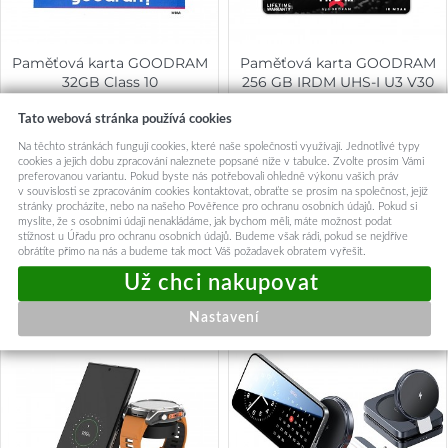
Paměťová karta GOODRAM
Paměťová karta GOODRAM
32GB Class 10
256 GB IRDM UHS-I U3 V30
Tato webová stránka používá cookies
219,-
1 049,-
Na těchto stránkách fungují cookies, které naše společnosti využívají. Jednotlivé typy
Skladem u dodavatele
Okamžité odeslání
cookies a jejich dobu zpracování naleznete popsané níže v tabulce. Zvolte prosím Vámi
preferovanou variantu. Pokud byste nás potřebovali ohledně výkonu vašich práv
v souvislosti se zpracováním cookies kontaktovat, obraťte se prosím na společnost, jejíž
Přidat do košíku
Přidat do košíku
stránky procházíte, nebo na našeho Pověřence pro ochranu osobních údajů. Pokud si
myslíte, že s osobními údaji nenakládáme, jak bychom měli, máte možnost podat
stížnost u Úřadu pro ochranu osobních údajů. Budeme však rádi, pokud se nejdříve
obrátíte přímo na nás a budeme tak moct Váš požadavek obratem vyřešit.
Mohlo by vás zajímat:
Nastavení