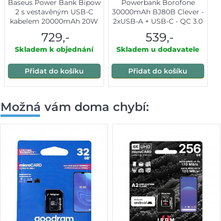
Baseus Power Bank Bipow
Powerbank Borofone
2 s vestavěným USB-C
30000mAh BJ80B Clever -
kabelem 20000mAh 20W
2xUSB-A + USB-C - QC 3.0
černá
22,5W PD 20W černá
729,-
539,-
Skladem k objednání
Skladem u dodavatele
Přidat do košíku
Přidat do košíku
Možná vám doma chybí: