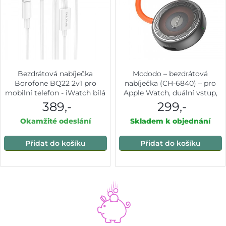
Bezdrátová nabíječka
Mcdodo – bezdrátová
Borofone BQ22 2v1 pro
nabíječka (CH-6840) – pro
mobilní telefon - iWatch bílá
Apple Watch, duální vstup,
2,5W, silikonové poutko proti
389,-
299,-
ztrátě – černá
Okamžité odeslání
Skladem k objednání
Přidat do košíku
Přidat do košíku