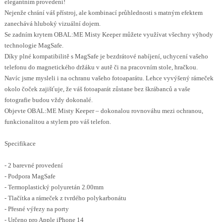
elegantním provedení!
Nejenže chrání váš přístroj, ale kombinací průhlednosti s matným efektem
zanechává hluboký vizuální dojem.
Se zadním krytem OBAL:ME Misty Keeper můžete využívat všechny výhody
technologie MagSafe.
Díky plné kompatibilitě s MagSafe je bezdrátové nabíjení, uchycení vašeho
telefonu do magnetického držáku v autě či na pracovním stole, hračkou.
Navíc jsme mysleli i na ochranu vašeho fotoaparátu. Lehce vyvýšený rámeček
okolo čoček zajišťuje, že váš fotoaparát zůstane bez škrábanců a vaše
fotografie budou vždy dokonalé.
Objevte OBAL:ME Misty Keeper – dokonalou rovnováhu mezi ochranou,
funkcionalitou a stylem pro váš telefon.
Specifikace
- 2 barevné provedení
- Podpora MagSafe
- Termoplastický polyuretán 2.00mm
- Tlačítka a rámeček z tvrdého polykarbonátu
- Přesné výřezy na porty
- Určeno pro Apple iPhone 14