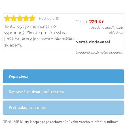
Hodnotilo: 15
Cena
229 Kč
Tento kryt je momentálně
Uvedené zboží nelze
vyprodaný. Zkuste prosím vybrat
objednat.
jiný kryt, který je v tomto okamžiku
Nemá dodavatel
skladem.
Uvedené zboží nelze objednat.
Popis zboží
Dopravné od dvou kusů zdarma
Proč nakupovat u nás
OBAL:ME Misty Keeper, to je zachování půvabu vašeho telefonu v mlhavě