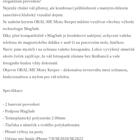
elegantním provedení!
Nejenže chrání váš přístroj, ale kombinací průhlednosti s matným efektem
zanechává hluboký vizuální dojem.
Se zadním krytem OBAL:ME Misty Keeper můžete využívat všechny výhody
technologie MagSafe.
Díky plné kompatibilitě s MagSafe je bezdrátové nabíjení, uchycení vašeho
telefonu do magnetického držáku v autě či na pracovním stole, hračkou.
Navíc jsme mysleli i na ochranu vašeho fotoaparátu. Lehce vyvýšený rámeček
okolo čoček zajišťuje, že váš fotoaparát zůstane bez škrábanců a vaše
fotografie budou vždy dokonalé.
Objevte OBAL:ME Misty Keeper – dokonalou rovnováhu mezi ochranou,
funkcionalitou a stylem pro váš telefon.
Specifikace
- 2 barevné provedení
- Podpora MagSafe
- Termoplastický polyuretán 2.00mm
- Tlačítka a rámeček z tvrdého polykarbonátu
- Přesné výřezy na porty
- Určeno pro Apple iPhone 7/8/SE2020/SE2022