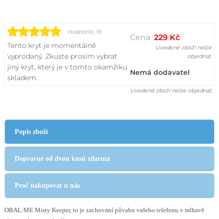
Hodnotilo: 19
Cena
229 Kč
Tento kryt je momentálně
Uvedené zboží nelze
vyprodaný. Zkuste prosím vybrat
objednat.
jiný kryt, který je v tomto okamžiku
Nemá dodavatel
skladem.
Uvedené zboží nelze objednat.
Popis zboží
Dopravné od dvou kusů zdarma
Proč nakupovat u nás
OBAL:ME Misty Keeper, to je zachování půvabu vašeho telefonu v mlhavě