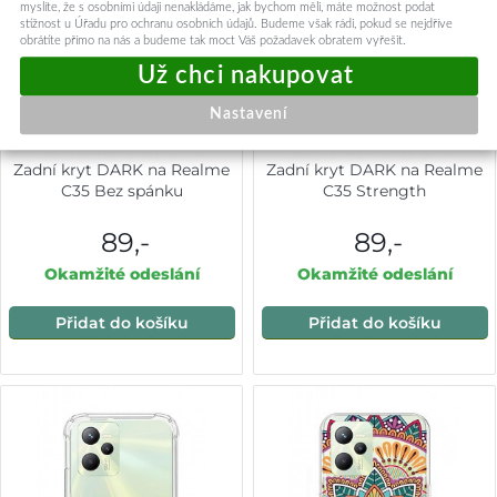
myslíte, že s osobními údaji nenakládáme, jak bychom měli, máte možnost podat
stížnost u Úřadu pro ochranu osobních údajů. Budeme však rádi, pokud se nejdříve
obrátíte přímo na nás a budeme tak moct Váš požadavek obratem vyřešit.
Nastavení
Zadní kryt DARK na Realme
Zadní kryt DARK na Realme
C35 Bez spánku
C35 Strength
89,-
89,-
Okamžité odeslání
Okamžité odeslání
Přidat do košíku
Přidat do košíku