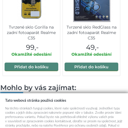
Tvrzené sklo Gorilla na
Tvrzené sklo RedGlass na
zadní fotoaparát Realme
zadní fotoaparát Realme
C35
C35
99,-
49,-
Okamžité odeslání
Okamžité odeslání
Přidat do košíku
Přidat do košíku
Mohlo by vás zajímat:
Tato webová stránka používá cookies
Na těchto stránkách fungují cookies, které naše společnosti využívají. Jednotlivé typy
cookies a jejich dobu zpracování naleznete popsané níže v tabulce. Zvolte prosím Vámi
preferovanou variantu. Pokud byste nás potřebovali ohledně výkonu vašich práv
v souvislosti se zpracováním cookies kontaktovat, obraťte se prosím na společnost, jejíž
stránky procházíte, nebo na našeho Pověřence pro ochranu osobních údajů. Pokud si