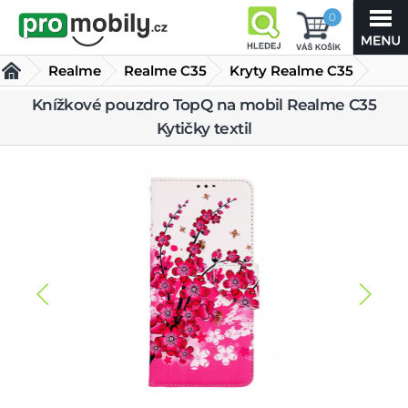
0
Realme
Realme C35
Kryty Realme C35
Knížkové pouzdro TopQ na mobil Realme C35
Knížkové pouzdro TopQ na mobil Realme C35 Kytičky
Kytičky textil
textil