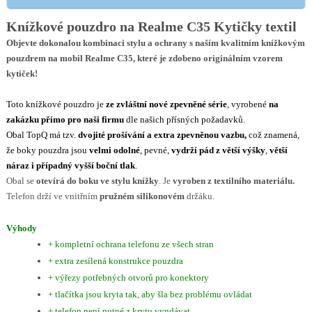
Knížkové pouzdro na Realme C35 Kytičky textil
Objevte dokonalou kombinaci stylu a ochrany s naším kvalitním knížkovým
pouzdrem na mobil Realme C35, které je zdobeno originálním vzorem
kytiček!
Toto knížkové pouzdro je
ze
zvláštní nové zpevněné série
, vyrobené
na
zakázku přímo pro naši firmu
dle našich přísných požadavků.
Obal
TopQ
má tzv.
dvojité prošívání a extra zpevněnou vazbu,
což znamená,
že boky pouzdra jsou
velmi odolné
, pevné,
vydrží pád z větší výšky
,
větší
náraz i případný vyšší boční tlak
.
Obal se
otevírá do boku ve stylu knížky
. Je
vyroben z textilního materiálu.
Telefon drží ve vnitřním
pružném silikonovém
držáku.
Výhody
+ kompletní ochrana telefonu ze všech stran
+ extra zesílená konstrukce pouzdra
+ výřezy potřebných otvorů pro konektory
+ tlačítka jsou kryta tak, aby šla bez problému ovládat
+ telefon není nutné z krytu vyndávat