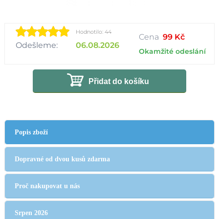
Hodnotilo: 44
Cena
99 Kč
Odešleme:
06.08.2026
Okamžité odeslání
Přidat do košíku
Popis zboží
Dopravné od dvou kusů zdarma
Proč nakupovat u nás
Srpen 2026