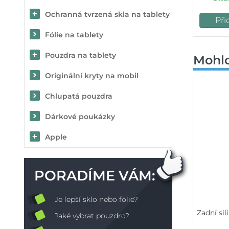
Ochranná tvrzená skla na tablety
Při
Fólie na tablety
Pouzdra na tablety
Mohlo
Originální kryty na mobil
Chlupatá pouzdra
Dárkové poukázky
Apple
PORADÍME VÁM:
Je lepší sklo nebo fólie?
Zadní si
Jaké vybrat pouzdro?