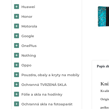
Huawei
Honor
Motorola
Google
OnePlus
Nothing
Oppo
Popis zb
Pouzdra, obaly a kryty na mobily
Kní
Ochranná TVRZENÁ SKLA
Kvali
Fólie a skla na hodinky
Origi
Ochranná skla na fotoaparát
poško