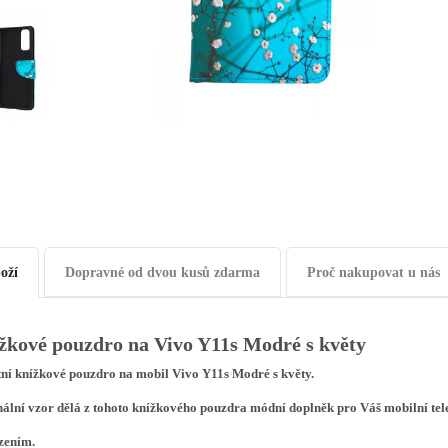
oží
Dopravné od dvou kusů zdarma
Proč nakupovat u nás
žkové pouzdro na Vivo Y11s Modré s květy
tní knížkové pouzdro na mobil Vivo Y11s Modré s květy.
nální vzor dělá z tohoto knížkového pouzdra módní doplněk pro Váš mobilní te
zením.