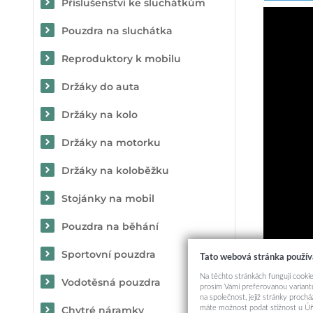
Příslušenství ke sluchátkům
Pouzdra na sluchátka
Reproduktory k mobilu
Držáky do auta
Držáky na kolo
Držáky na motorku
Držáky na koloběžku
Stojánky na mobil
Pouzdra na běhání
Sportovní pouzdra
Tato webová stránka použív
Na těchto stránkách fungují cookie
Vodotěsná pouzdra
prosím Vámi preferovanou variantu
na společnost, jejíž stránky proch
máte možnost podat stížnost u Úř
Chytré náramky