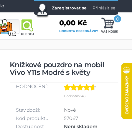
kt
Zaregistrovat se
Přihlásit se
0
0,00 Kč
HODNOTA OBJEDNÁVKY
Knížkové pouzdro na mobil
Vivo Y11s Modré s květy
HODNOCENÍ:
Hodnotilo: 48
Stav zboží:
Nové
Kód produktu
57067
Dostupnost
Není skladem