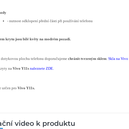
hody
- nutnost odklopení přední části při používání telefonu
em krytu
j
sou
bílé květy na modrém pozadí.
í dotykovou plochu telefonu doporučujeme
chránit tvrzeným sklem
.
Skla na Vivo
kryty na
Vivo Y11s
naleznete ZDE
.
e určen pro
Vivo Y11s.
rační video k produktu