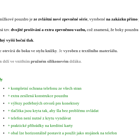
knížkové pouzdro je
ze
zvláštní nové zpevněné série
, vyrobené
na zakázku přímo 
á tzv.
dvojité prošívání a extra zpevněnou vazbu,
což znamená, že boky pouzdra
ný vyšší boční tlak
.
se
otevírá do boku ve stylu knížky
. Je
vyroben z textilního materiálu.
n drží ve vnitřním
pružném silikonovém
držáku.
dy
+ kompletní ochrana telefonu ze všech stran
+ extra zesílená konstrukce pouzdra
+ výřezy potřebných otvorů pro konektory
+ tlačítka jsou kryta tak, aby šla bez problému ovládat
+ telefon není nutné z krytu vyndávat
+ praktické přihrádky na kreditní karty
+ obal lze horizontálně postavit a použít jako stojánek na telefon