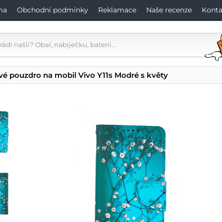
ma
Obchodní podmínky
Reklamace
Naše recenze
Konta
vé pouzdro na mobil Vivo Y11s Modré s květy