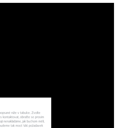
 popsané níže v tabulce. Zvolte
s kontaktovat, obraťte se prosím
aji nenakládáme, jak bychom měli,
a budeme tak moct Váš požadavek