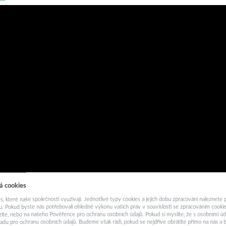
á cookies
s, které naše společnosti využívají. Jednotlivé typy cookies a jejich dobu zpracování naleznete
. Pokud byste nás potřebovali ohledně výkonu vašich práv v souvislosti se zpracováním cookie
ázíte, nebo na našeho Pověřence pro ochranu osobních údajů. Pokud si myslíte, že s osobními úd
adu pro ochranu osobních údajů. Budeme však rádi, pokud se nejdříve obrátíte přímo na nás 