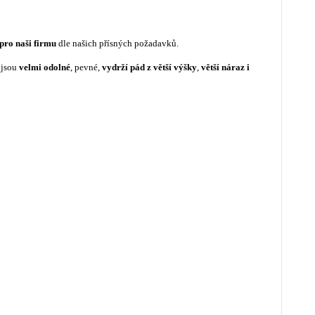
pro naši firmu
dle našich přísných požadavků.
 jsou
velmi odolné
, pevné,
vydrží pád z větší výšky
,
větší náraz i