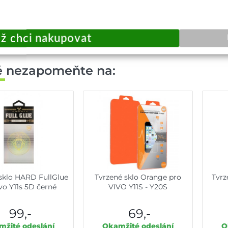
ě nezapomeňte na:
sklo HARD FullGlue
Tvrzené sklo Orange pro
Tvrz
vo Y11s 5D černé
VIVO Y11S - Y20S
99,-
69,-
žité odeslání
Okamžité odeslání
O