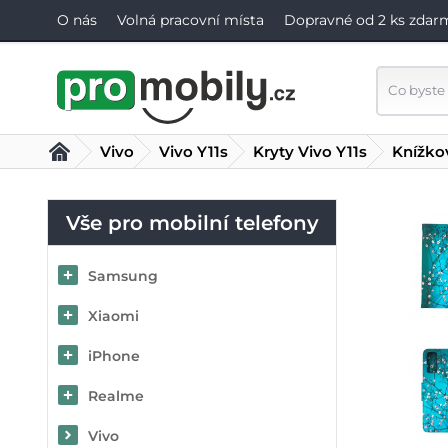
O nás
Volná pracovní místa
Dopravné od 2 ks zdar
Vivo
Vivo Y11s
Kryty Vivo Y11s
Knížko
Vše pro mobilní telefony
Samsung
Xiaomi
iPhone
Realme
Vivo