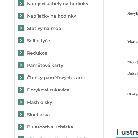
Nabíjecí kabely na hodinky
Nevý
Nabíječky na hodinky
Stativy na mobil
Selfie tyče
Motiv
Redukce
Předn
Paměťové karty
Další 
Čtečky paměťových karet
Dotykové rukavice
Obal j
Flash disky
Sluchátka
Bluetooth sluchátka
Ilust