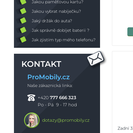
Jakou paměťovou kartu?
Jakou vybrat nabíječku?
Jaký držák do auta?
Jak správně dobíjet baterii ?
Jak zjistím typ mého telefonu?
KONTAKT
ProMobily.cz
Naše zákaznická linka:
+420
777 666 323
Po - Pá 9 - 17 hod
dotazy@promobily.cz
Zadní 3