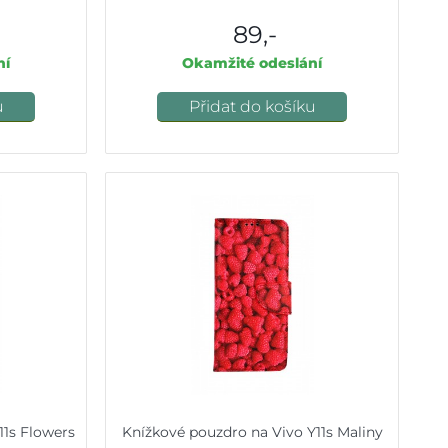
89,-
ní
Okamžité odeslání
u
Přidat do košíku
11s Flowers
Knížkové pouzdro na Vivo Y11s Maliny