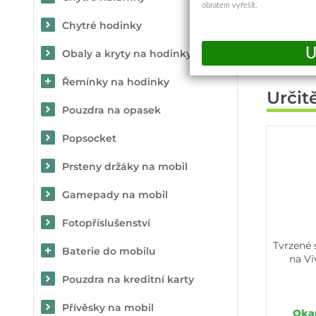
obratem vyřešit.
Chytré hodinky
Obaly a kryty na hodinky
Řemínky na hodinky
Určit
Pouzdra na opasek
Popsocket
Prsteny držáky na mobil
Gamepady na mobil
Fotopříslušenství
Tvrzené 
Baterie do mobilu
na Vi
Pouzdra na kreditní karty
Přívěsky na mobil
Okam