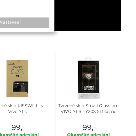
Nastavení
ené sklo KISSWILL na
Tvrzené sklo SmartGlass pro
Vivo Y11s
VIVO Y11S - Y20S 5D černé
99,-
99,-
kamžité odeslání
Okamžité odeslání