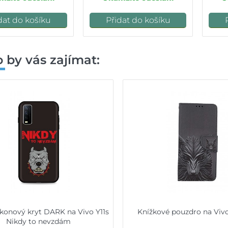
dat do košíku
Přidat do košíku
 by vás zajímat:
likonový kryt DARK na Vivo Y11s
Knížkové pouzdro na Vivo
Nikdy to nevzdám