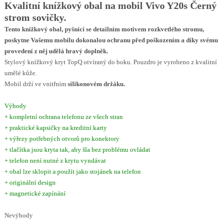
Kvalitní knížkový obal na mobil Vivo Y20s Černý
strom sovičky.
Tento knížkový obal, pyšnící se detailním motivem rozkvetlého stromu,
poskytne Vašemu mobilu dokonalou ochranu před poškozením a díky svému
provedení z něj udělá hravý doplněk.
Stylový knížkový kryt TopQ otvíraný do boku. Pouzdro je vyrobeno z kvalitní
umělé kůže.
Mobil drží ve vnitřním
silikonovém držáku.
Výhody
+ kompletní ochrana telefonu ze všech stran
+ praktické kapsičky na kreditní karty
+ výřezy potřebných otvorů pro konektory
+ tlačítka jsou kryta tak, aby šla bez problému ovládat
+ telefon není nutné z krytu vyndávat
+ obal lze sklopit a použít jako stojánek na telefon
+ originální design
+ magnetické zapínání
Nevýhody