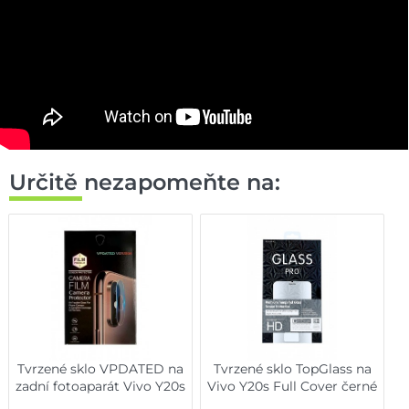
Určitě nezapomeňte na:
Tvrzené sklo VPDATED na
Tvrzené sklo TopGlass na
zadní fotoaparát Vivo Y20s
Vivo Y20s Full Cover černé