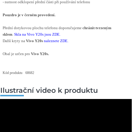
- nutnost odklopení přední části při používání telefonu
Pouzdro je v černém provedení.
Přední dotykovou plochu telefonu doporučujeme
chránit tvrzeným
sklem
.
Skla na Vivo Y20s jsou ZDE
.
Další kryty na
Vivo Y20s
naleznete ZDE
.
Obal je určen pro
Vivo Y20s.
Kód produktu
68682
Ilustrační video k produktu