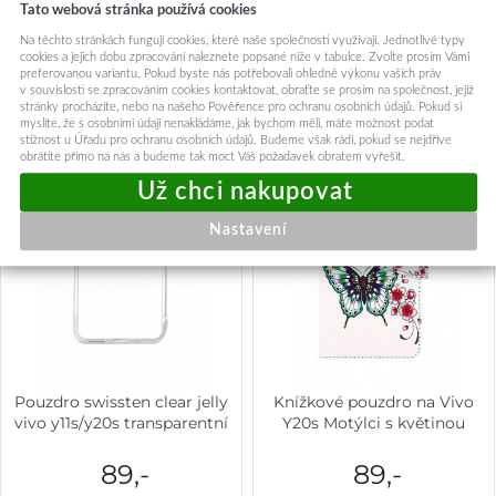
Tato webová stránka používá cookies
Na těchto stránkách fungují cookies, které naše společnosti využívají. Jednotlivé typy
cookies a jejich dobu zpracování naleznete popsané níže v tabulce. Zvolte prosím Vámi
Mohlo by vás zajímat:
preferovanou variantu. Pokud byste nás potřebovali ohledně výkonu vašich práv
v souvislosti se zpracováním cookies kontaktovat, obraťte se prosím na společnost, jejíž
stránky procházíte, nebo na našeho Pověřence pro ochranu osobních údajů. Pokud si
myslíte, že s osobními údaji nenakládáme, jak bychom měli, máte možnost podat
stížnost u Úřadu pro ochranu osobních údajů. Budeme však rádi, pokud se nejdříve
obrátíte přímo na nás a budeme tak moct Váš požadavek obratem vyřešit.
Nastavení
Pouzdro swissten clear jelly
Knížkové pouzdro na Vivo
vivo y11s/y20s transparentní
Y20s Motýlci s květinou
89,-
89,-