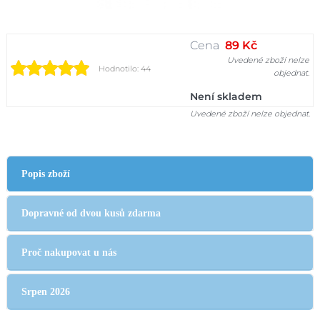
Cena
89 Kč
Uvedené zboží nelze
Hodnotilo: 44
objednat.
Není skladem
Uvedené zboží nelze objednat.
Popis zboží
Dopravné od dvou kusů zdarma
Proč nakupovat u nás
Srpen 2026