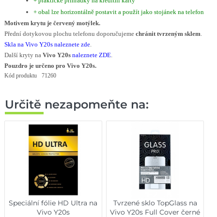
+ praktické přihrádky na kreditní karty
+ obal lze horizontálně postavit a použít jako stojánek na telefon
Motivem krytu je červený motýlek.
Přední dotykovou plochu telefonu doporučujeme
chránit tvrzeným sklem
.
Skla na Vivo Y20s naleznete zde
.
Další kryty na
Vivo Y20s
naleznete ZDE
.
Pouzdro je určeno pro Vivo Y20s.
Kód produktu
71260
Určitě nezapomeňte na:
Speciální fólie HD Ultra na
Tvrzené sklo TopGlass na
Vivo Y20s
Vivo Y20s Full Cover černé