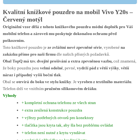
Kvalitní knížkové pouzdro na mobil Vivo Y20s –
Červený motýl
Originální vzor dělá z tohoto knížkového pouzdra módní doplněk pro Váš
mobilní telefon a zároveň mu poskytuje dokonalou ochranu před
poškozením.
Toto knížkové pouzdro je
ze zvláštní nové zpevněné série
, vyrobené
na
zakázku přímo pro naši firmu
dle našich přísných požadavků.
Obal TopQ má tzv. dvojité prošívání a extra zpevněnou vazbu,
což znamená,
že boky pouzdra jsou
velmi odolné
, pevné,
vydrží pád z větší výšky
,
větší
náraz i případný vyšší boční tlak
.
Obal se
otevírá do boku ve stylu knížky
. Je
vyroben z textilního materiálu
.
Telefon drží ve vnitřním
pružném silikonovém držáku
.
Výhody
+ kompletní ochrana telefonu ze všech stran
+ extra zesílená konstrukce pouzdra
+ výřezy potřebných otvorů pro konektory
+ tlačítka jsou kryta tak, aby šla bez problému ovládat
+ telefon není nutné z krytu vyndávat