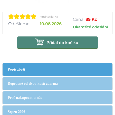
Hodnotilo: 41
Cena
89 Kč
Odešleme:
10.08.2026
Okamžité odeslání
Přidat do košíku
Popis zboží
Dopravné od dvou kusů zdarma
Proč nakupovat u nás
Srpen 2026