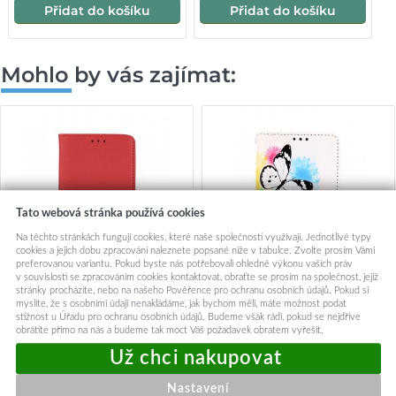
Přidat do košíku
Přidat do košíku
Mohlo by vás zajímat:
Tato webová stránka používá cookies
Na těchto stránkách fungují cookies, které naše společnosti využívají. Jednotlivé typy
cookies a jejich dobu zpracování naleznete popsané níže v tabulce. Zvolte prosím Vámi
preferovanou variantu. Pokud byste nás potřebovali ohledně výkonu vašich práv
v souvislosti se zpracováním cookies kontaktovat, obraťte se prosím na společnost, jejíž
stránky procházíte, nebo na našeho Pověřence pro ochranu osobních údajů. Pokud si
myslíte, že s osobními údaji nenakládáme, jak bychom měli, máte možnost podat
stížnost u Úřadu pro ochranu osobních údajů. Budeme však rádi, pokud se nejdříve
obrátíte přímo na nás a budeme tak moct Váš požadavek obratem vyřešit.
Knížkové pouzdro Smart
Knížkové pouzdro na Vivo
Magnet na Vivo Y20s červené
Y20s Barevné s motýlky
199,-
99,-
Nastavení