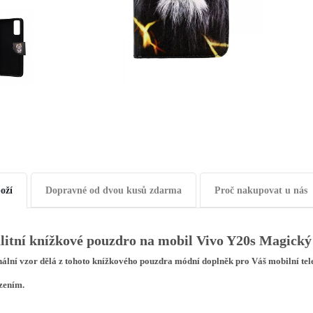
oží
Dopravné od dvou kusů zdarma
Proč nakupovat u nás
litní knížkové pouzdro na mobil Vivo Y20s
Magický 
nální vzor dělá z tohoto knížkového pouzdra módní doplněk pro Váš mobilní te
zením.