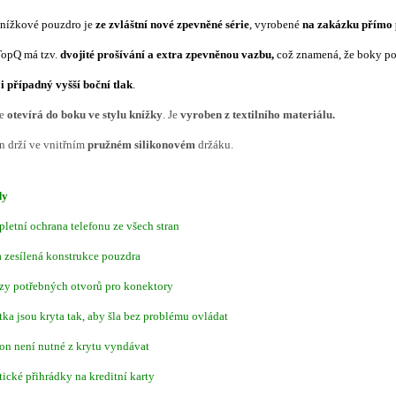
knížkové pouzdro je
ze
zvláštní nové zpevněné série
, vyrobené
na zakázku přímo 
TopQ má tzv.
dvojité prošívání a extra zpevněnou vazbu,
což znamená, že boky p
i případný vyšší boční tlak
.
se
otevírá do boku ve stylu knížky
. Je
vyroben z textilního materiálu.
n drží ve vnitřním
pružném silikonovém
držáku.
dy
letní ochrana telefonu ze všech stran
a zesílená konstrukce pouzdra
zy potřebných otvorů pro konektory
ítka jsou kryta tak, aby šla bez problému ovládat
fon není nutné z krytu vyndávat
tické přihrádky na kreditní karty