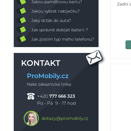
Jakou paměťovou kartu?
Zadní 
Jakou vybrat nabíječku?
Jaký držák do auta?
Jak správně dobíjet baterii ?
Jak zjistím typ mého telefonu?
KONTAKT
ProMobily.cz
Naše zákaznická linka:
+420
777 666 323
Po - Pá 9 - 17 hod
dotazy@promobily.cz