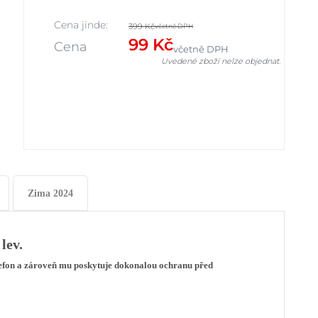
Cena jinde:
399 Kč
včetně DPH
99 Kč
Cena
včetně DPH
Uvedené zboží nelze objednat.
Zima 2024
lev.
lefon a zároveň mu poskytuje dokonalou ochranu před