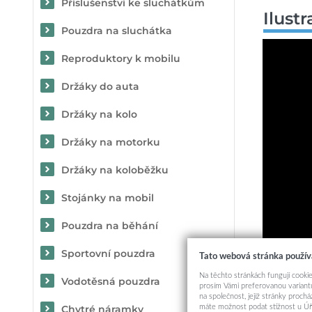
Příslušenství ke sluchátkům
Ilust
Pouzdra na sluchátka
Reproduktory k mobilu
Držáky do auta
Držáky na kolo
Držáky na motorku
Držáky na koloběžku
Stojánky na mobil
Pouzdra na běhání
Sportovní pouzdra
Tato webová stránka použív
Na těchto stránkách fungují cookie
Vodotěsná pouzdra
prosím Vámi preferovanou variantu
na společnost, jejíž stránky proch
máte možnost podat stížnost u Úř
Chytré náramky