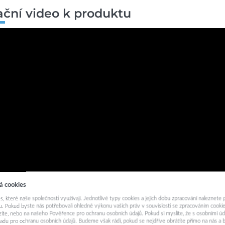
rační video k produktu
á cookies
s, které naše společnosti využívají. Jednotlivé typy cookies a jejich dobu zpracování naleznete
. Pokud byste nás potřebovali ohledně výkonu vašich práv v souvislosti se zpracováním cookie
ázíte, nebo na našeho Pověřence pro ochranu osobních údajů. Pokud si myslíte, že s osobními úd
adu pro ochranu osobních údajů. Budeme však rádi, pokud se nejdříve obrátíte přímo na nás 