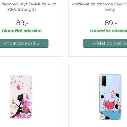
silikonový kryt DARK na Vivo
Knížkové pouzdro na Vivo 
Y20s Strength
květy
89,-
89,-
Okamžité odeslání
Okamžité odeslá
Přidat do košíku
Přidat do košík