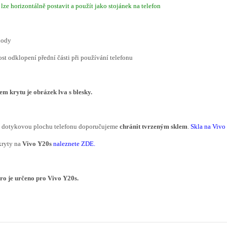
 lze horizontálně postavit a použít jako stojánek na telefon
hody
ost odklopení přední části při používání telefonu
em krytu
je
obrázek lva s blesky
.
í dotykovou plochu telefonu doporučujeme
chránit tvrzeným sklem
.
Skla na Viv
kryty na
Vivo Y20s
naleznete ZDE
.
ro je určeno pro Vivo Y20s.