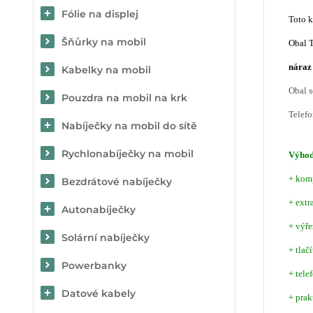
Fólie na displej
Toto 
Šňůrky na mobil
Obal 
náraz 
Kabelky na mobil
Obal 
Pouzdra na mobil na krk
Telefo
Nabíječky na mobil do sítě
Rychlonabíječky na mobil
Výho
+ komp
Bezdrátové nabíječky
+ extr
Autonabíječky
+ výře
Solární nabíječky
+ tlač
Powerbanky
+ tele
Datové kabely
+ prak