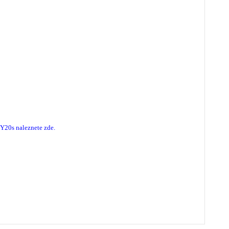
o Y20s
naleznete zde
.