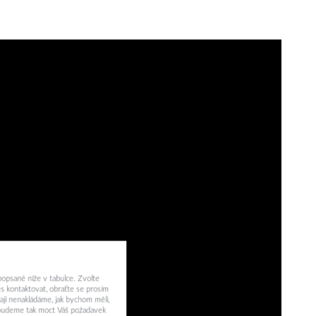
 popsané níže v tabulce. Zvolte
s kontaktovat, obraťte se prosím
aji nenakládáme, jak bychom měli,
a budeme tak moct Váš požadavek