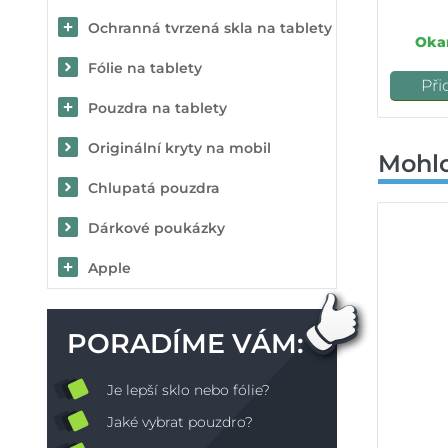
Ochranná tvrzená skla na tablety
Okam
Fólie na tablety
Při
Pouzdra na tablety
Originální kryty na mobil
Mohlo
Chlupatá pouzdra
Dárkové poukázky
Apple
PORADÍME VÁM:
Je lepší sklo nebo fólie?
Jaké vybrat pouzdro?