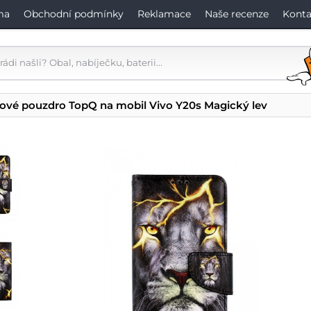
ma
Obchodní podmínky
Reklamace
Naše recenze
Konta
ové pouzdro TopQ na mobil Vivo Y20s Magický lev