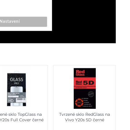
Nastavení
ené sklo TopGlass na
Tvrzené sklo RedGlass na
Y20s Full Cover černé
Vivo Y20s 5D černé