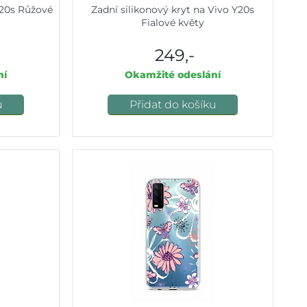
Y20s Růžové
Zadní silikonový kryt na Vivo Y20s
Fialové květy
249,-
ní
Okamžité odeslání
u
Přidat do košíku