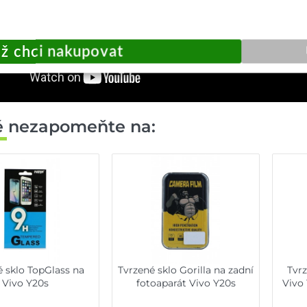
ě nezapomeňte na:
é sklo TopGlass na
Tvrzené sklo Gorilla na zadní
Tvrz
Vivo Y20s
fotoaparát Vivo Y20s
Vivo 