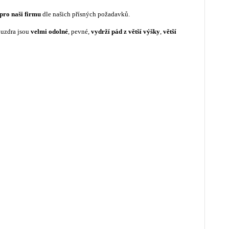
pro naši firmu
dle našich přísných požadavků.
ouzdra jsou
velmi odolné
, pevné,
vydrží pád z větší výšky
,
větší