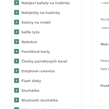
Nabíjecí kabely na hodinky
+ obal
Nabíječky na hodinky
Nevý
Stativy na mobil
- nutn
Selfie tyče
Redukce
Motiv
Paměťové karty
Předn
Čtečky paměťových karet
Další 
Dotykové rukavice
Flash disky
Pouzd
Sluchátka
Bluetooth sluchátka