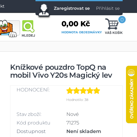
kt
Zaregistrovat se
Přihlásit se
0
0,00 Kč
HODNOTA OBJEDNÁVKY
Knížkové pouzdro TopQ na
mobil Vivo Y20s Magický lev
HODNOCENÍ:
Hodnotilo: 38
Stav zboží:
Nové
Kód produktu
71275
Dostupnost
Není skladem