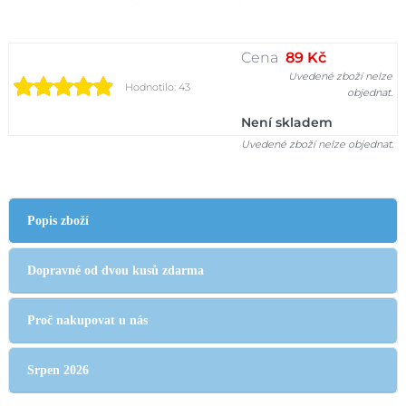
Cena
89 Kč
Uvedené zboží nelze
Hodnotilo: 43
objednat.
Není skladem
Uvedené zboží nelze objednat.
Popis zboží
Dopravné od dvou kusů zdarma
Proč nakupovat u nás
Srpen 2026