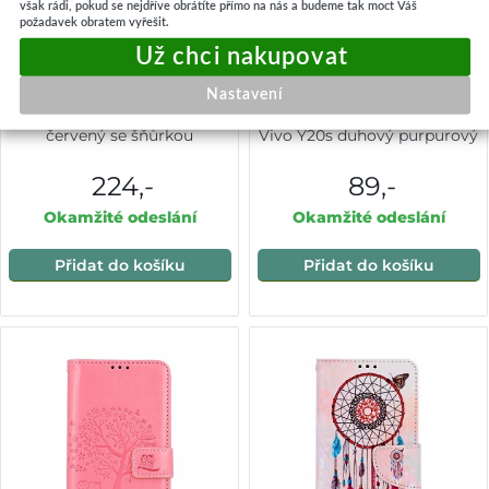
však rádi, pokud se nejdříve obrátíte přímo na nás a budeme tak moct Váš
požadavek obratem vyřešit.
Nastavení
Zadní kryt na Vivo Y20s
Zadní pevný kryt LUXURY na
červený se šňůrkou
Vivo Y20s duhový purpurový
224,-
89,-
Okamžité odeslání
Okamžité odeslání
Přidat do košíku
Přidat do košíku