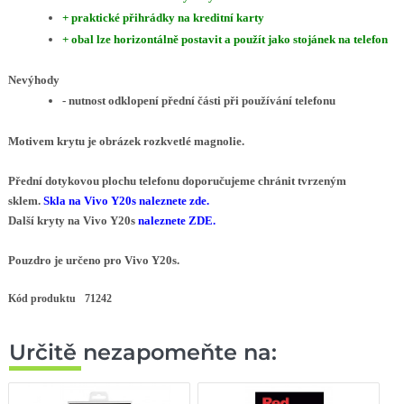
+ praktické přihrádky na kreditní karty
+ obal lze horizontálně postavit a použít jako stojánek na telefon
Nevýhody
- nutnost odklopení přední části při používání telefonu
Motivem krytu
je
obrázek rozkvetlé magnolie
.
Přední dotykovou plochu telefonu doporučujeme
chránit tvrzeným
sklem
.
Skla na Vivo Y20s
naleznete zde
.
Další kryty na
Vivo Y20s
naleznete ZDE
.
Pouzdro je určeno pro Vivo Y20s.
Kód produktu
71242
Určitě nezapomeňte na: