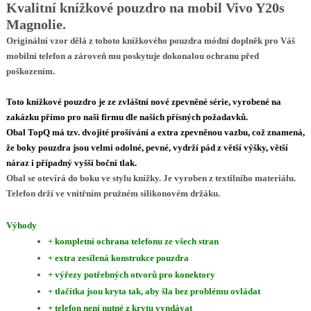
Kvalitní knížkové pouzdro na mobil Vivo Y20s
Magnolie
.
Originální vzor dělá z tohoto knížkového pouzdra módní doplněk pro Váš
mobilní telefon a zároveň mu poskytuje dokonalou ochranu před
poškozením.
Toto knížkové pouzdro je
ze
zvláštní nové zpevněné série
, vyrobené
na
zakázku přímo pro naši firmu
dle našich přísných požadavků.
Obal TopQ má tzv.
dvojité prošívání a extra zpevněnou vazbu,
což znamená,
že boky pouzdra jsou
velmi odolné
, pevné,
vydrží pád z větší výšky
,
větší
náraz i případný vyšší boční tlak
.
Obal se
otevírá do boku ve stylu knížky
. Je
vyroben z textilního materiálu.
Telefon drží ve vnitřním
pružném silikonovém
držáku.
Výhody
+ kompletní ochrana telefonu ze všech stran
+ extra zesílená konstrukce pouzdra
+ výřezy potřebných otvorů pro konektory
+ tlačítka jsou kryta tak, aby šla bez problému ovládat
+ telefon není nutné z krytu vyndávat