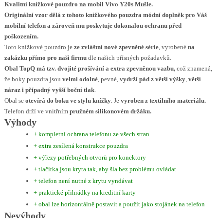
Kvalitní knížkové pouzdro na mobil Vivo Y20s Mušle.
Originální vzor dělá z tohoto knížkového pouzdra módní doplněk pro Váš
mobilní telefon a zároveň mu poskytuje dokonalou ochranu před
poškozením.
Toto knížkové pouzdro je
ze zvláštní nové zpevněné série
, vyrobené
na
zakázku přímo pro naši firmu
dle našich přísných požadavků.
Obal TopQ má tzv. dvojité prošívání a extra zpevněnou vazbu,
což znamená,
že boky pouzdra jsou
velmi odolné
, pevné,
vydrží pád z větší výšky
,
větší
náraz i případný vyšší boční tlak
.
Obal se
otevírá do boku ve stylu knížky
. Je
vyroben z textilního materiálu.
Telefon drží ve vnitřním
pružném silikonovém držáku.
Výhody
+ kompletní ochrana telefonu ze všech stran
+ extra zesílená konstrukce pouzdra
+ výřezy potřebných otvorů pro konektory
+ tlačítka jsou kryta tak, aby šla bez problému ovládat
+ telefon není nutné z krytu vyndávat
+ praktické přihrádky na kreditní karty
+ obal lze horizontálně postavit a použít jako stojánek na telefon
Nevýhody