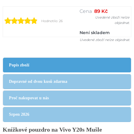
Cena
89 Kč
Uvedené zboží nelze
Hodnotilo: 26
objednat.
Není skladem
Uvedené zboží nelze objednat.
Popis zboží
Dopravné od dvou kusů zdarma
Proč nakupovat u nás
Srpen 2026
Knížkové pouzdro na Vivo Y20s Mušle