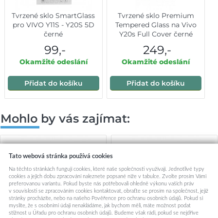
Tvrzené sklo SmartGlass
Tvrzené sklo Premium
pro VIVO Y11S - Y20S 5D
Tempered Glass na Vivo
černé
Y20s Full Cover černé
99,-
249,-
Okamžité odeslání
Okamžité odeslání
Přidat do košíku
Přidat do košíku
Mohlo by vás zajímat:
Tato webová stránka používá cookies
Na těchto stránkách fungují cookies, které naše společnosti využívají. Jednotlivé typy
cookies a jejich dobu zpracování naleznete popsané níže v tabulce. Zvolte prosím Vámi
preferovanou variantu. Pokud byste nás potřebovali ohledně výkonu vašich práv
v souvislosti se zpracováním cookies kontaktovat, obraťte se prosím na společnost, jejíž
stránky procházíte, nebo na našeho Pověřence pro ochranu osobních údajů. Pokud si
myslíte, že s osobními údaji nenakládáme, jak bychom měli, máte možnost podat
stížnost u Úřadu pro ochranu osobních údajů. Budeme však rádi, pokud se nejdříve