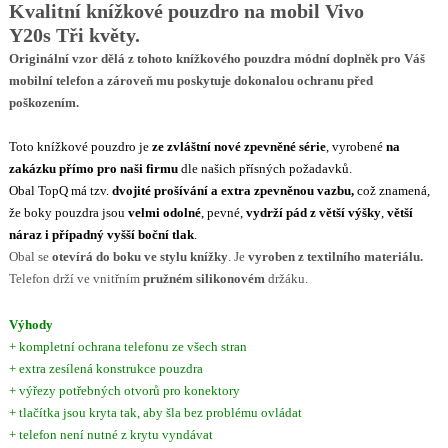
Kvalitní knížkové pouzdro na mobil Vivo
Y20s
Tři květy.
Originální vzor dělá z tohoto knížkového pouzdra módní doplněk pro Váš
mobilní telefon a zároveň mu poskytuje dokonalou ochranu před
poškozením.
Toto knížkové pouzdro je
ze
zvláštní nové zpevněné série
, vyrobené
na
zakázku přímo pro naši firmu
dle našich přísných požadavků.
Obal TopQ má tzv.
dvojité prošívání a extra zpevněnou vazbu,
což znamená,
že boky pouzdra jsou
velmi odolné
, pevné,
vydrží pád z větší výšky
,
větší
náraz i případný vyšší boční tlak
.
Obal se
otevírá do boku ve stylu knížky
. Je
vyroben z textilního materiálu.
Telefon drží ve vnitřním
pružném silikonovém
držáku.
Výhody
+ kompletní ochrana telefonu ze všech stran
+ extra zesílená konstrukce pouzdra
+ výřezy potřebných otvorů pro konektory
+ tlačítka jsou kryta tak, aby šla bez problému ovládat
+ telefon není nutné z krytu vyndávat