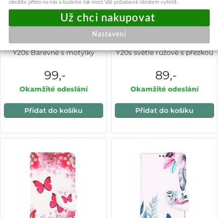
obrátíte přímo na nás a budeme tak moct Váš požadavek obratem vyřešit.
Nastavení
Knížkové pouzdro na Vivo
Knížkové pouzdro na Vivo
Y20s Barevné s motýlky
Y20s světle růžové s přezkou
99,-
89,-
Okamžité odeslání
Okamžité odeslání
Přidat do košíku
Přidat do košíku