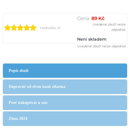
Cena
89 Kč
Uvedené zboží nelze
Hodnotilo: 41
objednat.
Není skladem
Uvedené zboží nelze objednat.
Popis zboží
Dopravné od dvou kusů zdarma
Proč nakupovat u nás
Zima 2024